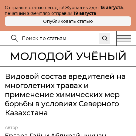
Отправьте статью сегодня! Журнал выйдет
15 августа
,
печатный экземпляр отправим
19 августа
Опубликовать статью
МОЛОДОЙ УЧЁНЫЙ
Видовой состав вредителей на
многолетних травах и
применение химических мер
борьбы в условиях Северного
Казахстана
Автор
Ергара Гайни Абдирайымкызы