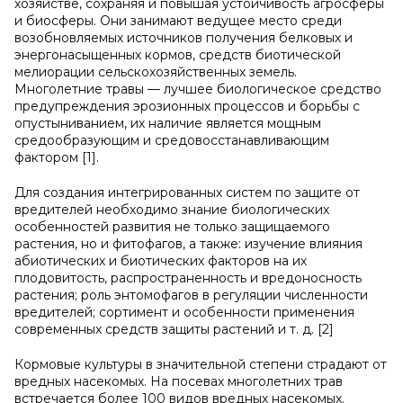
хозяйстве, сохраняя и повышая устойчивость агросферы
и биосферы. Они занимают ведущее место среди
возобновляемых источников получения белковых и
энергонасыщенных кормов, средств биотической
мелиорации сельскохозяйственных земель.
Многолетние травы — лучшее биологическое средство
предупреждения эрозионных процессов и борьбы с
опустыниванием, их наличие является мощным
средообразующим и средовосстанавливающим
фактором [1].
Для создания интегрированных систем по защите от
вредителей необходимо знание биологических
особенностей развития не только защищаемого
растения, но и фитофагов, а также: изучение влияния
абиотических и биотических факторов на их
плодовитость, распространенность и вредоносность
растения; роль энтомофагов в регуляции численности
вредителей; сортимент и особенности применения
современных средств защиты растений и т. д. [2]
Кормовые культуры в значительной степени страдают от
вредных насекомых. На посевах многолетних трав
встречается более 100 видов вредных насекомых.