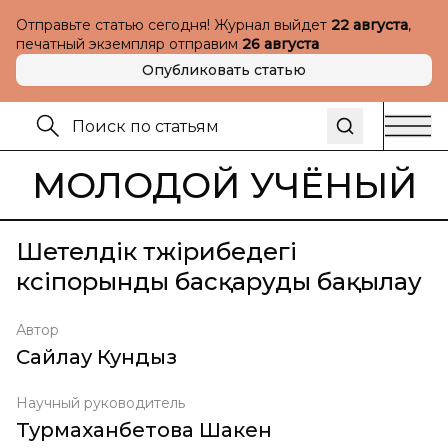
Отправьте статью сегодня! Журнал выйдет
22 августа
,
печатный экземпляр отправим
26 августа
Опубликовать статью
МОЛОДОЙ УЧЁНЫЙ
Шетелдік тәжірибедегі
кәсіпорынды басқаруды бақылау
Автор
Сайлау Кундыз
Научный руководитель
Турмаханбетова Шакен