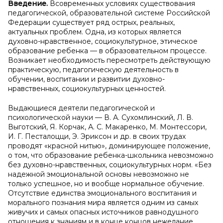
Введение.
Всовременных условиях существования
педагогической, образовательной системе Российской
Федерации существует ряд острых, реальных,
актуальных проблем. Одна, из которых является
духовно-нравственное, социокультурное, этическое
образование ребенка — в образовательном процессе.
Возникает необходимость пересмотреть действующую
практическую, педагогическую деятельность в
обучении, воспитании и развитии духовно-
нравственных, социокультурных ценностей.
Выдающиеся деятели педагогической и
психологической науки — В. А. Сухомлинский, Л. В.
Выготский, Я. Корчак, А. С. Макаренко, М. Монтессори,
И. Г. Песталоцци, Э. Эриксон и др. в своих трудах
проводят «красной нитью», доминирующее положение,
о том, что образование ребенка-школьника невозможно
без духовно-нравственных, социокультурных норм. «Без
надежной эмоциональной основы невозможно не
только успешное, но и вообще нормальное обучение.
Отсутствие единства эмоционального воспитания и
морального познания мира является одним из самых
живучих и самых опасных источников равнодушного
отношения к знаниям и в конце концов нежелание