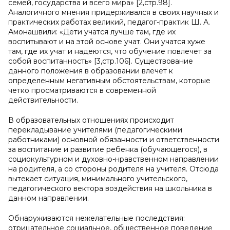
семей, государства и всего мира» [2,стр.98].
Аналогичного мнения придерживался в своих научных и
практических работах великий, педагог-практик Ш. А.
Амонашвили: «Дети учатся лучше там, где их
воспитывают и на этой основе учат. Они учатся хуже
там, где их учат и надеются, что обучение повлечет за
собой воспитанность» [3,стр.106]. Существование
данного положения в образовании влечет к
определенным негативным обстоятельствам, которые
четко просматриваются в современной
действительности.
В образовательных отношениях происходит
перекладывание учителями (педагогическими
работниками) основной обязанности и ответственности
за воспитание и развитие ребенка (обучающегося), в
социокультурном и духовно-нравственном направлении
на родителя, а со стороны родителя на учителя. Отсюда
вытекает ситуация, минимального учительского,
педагогического вектора воздействия на школьника в
данном направлении.
Обнаруживаются нежелательные последствия:
отрицательное социальное, общественное поведение