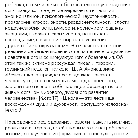
ребенка, в том числе и в образовательных учреждениях,
организациях. Поведение выражается в наличии
эмоциональной, психологической неустойчивости,
проявлении агрессивности, раздражительности, злости,
недружелюбия, вспыльчивости, неумение управлять
эмоциями, выражать свои чувства, испытывать
сострадание, сочувствие, выражать уважение,
дружелюбие к окружающим. Это является ответной
реакцией ребенка-школьника на лишение его духовно-
нравственного и социокультурного образования. Об
этом так же активно рассуждал, писал и говорил,
грузинский педагог-психолог Ш. А. Амонашвили:
«Всякая школа, прежде всего, должна показать
человеку то, что в нем есть самого драгоценного,
заставив его познать себя частицей бессмертного и
живым органом мирового, духовного развития
человечества» [4,cтр.17], «Школа — это лестница
восхождения души и духовности растущего человека»
[4,cтр.9].
Проведенное исследование, позволит выявить наличие,
реального интереса детей-школьников к потребности
знаний, к получению информации о социокультурных и