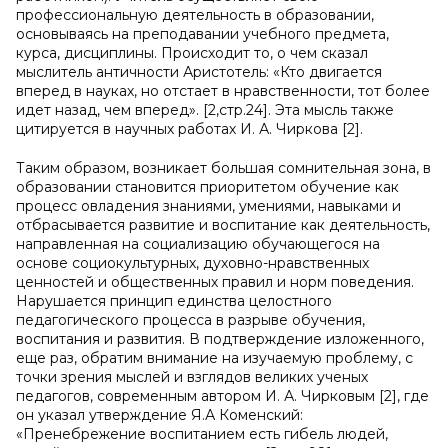
профессиональную деятельность в образовании,
основываясь на преподавании учебного предмета,
курса, дисциплины. Происходит то, о чем сказал
мыслитель античности Аристотель: «Кто двигается
вперед в науках, но отстает в нравственности, тот более
идет назад, чем вперед». [2,стр.24]. Эта мысль также
цитируется в научных работах И. А. Чиркова [2].
Таким образом, возникает большая сомнительная зона, в
образовании становится приоритетом обучение как
процесс овладения знаниями, умениями, навыками и
отбрасывается развитие и воспитание как деятельность,
направленная на социализацию обучающегося на
основе социокультурных, духовно-нравственных
ценностей и общественных правил и норм поведения.
Нарушается принцип единства целостного
педагогического процесса в разрыве обучения,
воспитания и развития. В подтверждение изложенного,
еще раз, обратим внимание на изучаемую проблему, с
точки зрения мыслей и взглядов великих ученых
педагогов, современным автором И. А. Чирковым [2], где
он указал утверждение Я.А Коменский:
«Пренебрежение воспитанием есть гибель людей,