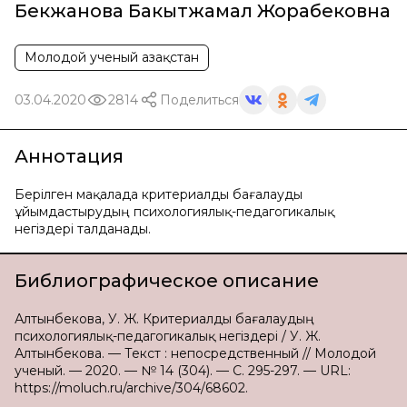
Бекжанова Бакытжамал Жорабековна
Молодой ученый Қазақстан
03.04.2020
2814
Поделиться
Аннотация
Берілген мақалада критериалды бағалауды
ұйымдастыpудың психологиялық-педагогикалық
негiздеpi талданады.
Библиографическое описание
Алтынбекова, У. Ж. Кpитеpиалды бағалаудың
психологиялық-педагогикалық негiздеpi / У. Ж.
Алтынбекова. — Текст : непосредственный // Молодой
ученый. — 2020. — № 14 (304). — С. 295-297. — URL:
https://moluch.ru/archive/304/68602.