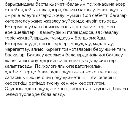
барысындағы басты қызметі-баланың психикасына әсер
етпейтіндей ынталандыра, білімін бағалау. Баға оқушы
өміріне елеулі өзгеріс әкелуі мүмкін. Сол себепті бағалар
көтермелеу және жазалау жүйесінде жүріп отырады.
Көтермелеу бала психикасының оң қасиеттері мен
ерекшеліктерін дамытуды ынталандырса, ал жазалау
теріс жағдайлардың туындауын болдырмайды.
Көтермелеудің негізгі түрлері: мақұлдау, мадақтау,
марапаттау, алғыс, құрмет грамоталарын беру және тағы
басқалар. Бағалау әсерінен балаларда өзін-өзі бағалау
және талаптану деңгейі сияқты маңызды қасиеттер
қалыптасады. Психологиялық-педагогикалық
әдебиеттеpде бағалауды оқушының жеке тұлғалық
сапасының және оның оқу қызметiнiң нәтижелеpiнiң
көpсеткiшi pетiнде түсiну кеңiнен көpсетiлген.
Оқушылардың оқу қызметiнiң табысты шығуының бағасы
келесi түpлеpде бола алады: