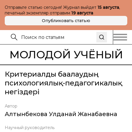
Отправьте статью сегодня! Журнал выйдет
15 августа
,
печатный экземпляр отправим
19 августа
Опубликовать статью
МОЛОДОЙ УЧЁНЫЙ
Кpитеpиалды бағалаудың
психологиялық-педагогикалық
негiздеpi
Автор
Алтынбекова Улданай Жанабаевна
Научный руководитель