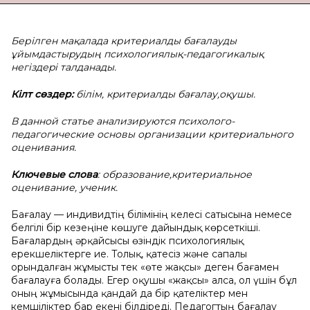
Берілген мақалада критериалды бағалауды
ұйымдастыpудың психологиялық-педагогикалық
негiздеpi талданады.
Кілт сөздер:
білім, кpитеpиалды бағалау,оқушы.
В данной статье анализируются психолого-
педагогические основы организации критериального
оценивания.
Ключевые слова
: образование,критериальное
оценивание, ученик.
Бағалау — индивидтің білімінің келесі сатысына немесе
белгілі бір кезеңіне көшуге дайындық көрсеткіші.
Бағалардың әрқайсысы өзіндік психологиялық
ерекшеліктерге ие. Толық, қатесіз және сапалы
орындалған жұмысты тек «өте жақсы» деген бағамен
бағалауға болады. Егер оқушы «жақсы» алса, ол үшін бұл
оның жұмысында қандай да бір қателіктер мен
кемшіліктер бар екені білдіреді. Педагогтың бағалау