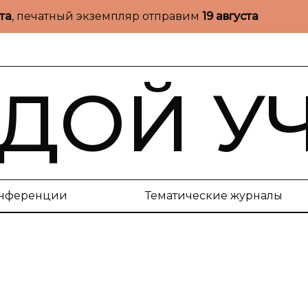
ста
, печатный экземпляр отправим
19 августа
ДОЙ У
нференции
Тематические журналы