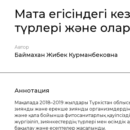
Мақта егісіндегі к
түрлері және ола
Автор
Баймахан Жибек Курманбековна
Аннотация
Мақалада 2018–2019 жылдары Түркістан обл
зиянды және ерекше зиянды организмдердің 
және қала бойынша фитосанитарлық қауіпсізд
жүргізіліп, зиянкестердің түрлері мен өсімд
бaқылaу және есептелер жасалынды.