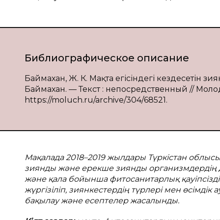
Библиографическое описание
Баймахан, Ж. К. Мақта егісіндегі кездесетін зи
Баймахан. — Текст : непосредственный // Молод
https://moluch.ru/archive/304/68521.
Мақалада 2018–2019 жылдары Түркістан облы
зиянды және ерекше зиянды организмдердің д
және қала бойынша фитосанитарлық қауіпсізд
жүргізіліп, зиянкестердің түрлері мен өсімді
бaқылaу және есептелер жасалынды.