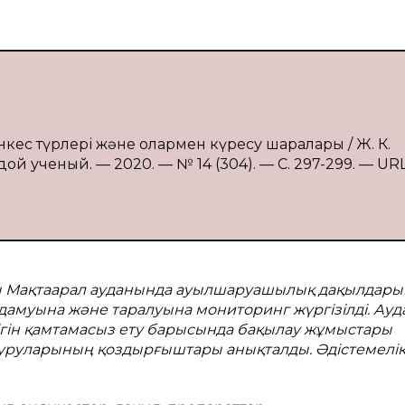
янкес түрлері және олармен күресу шаралары / Ж. К.
ой ученый. — 2020. — № 14 (304). — С. 297-299. — URL
сы Мақтаарал ауданында ауылшаруашылық дақылдары
амуына және таралуына мониторинг жүргізілді. Ауд
ігін қамтамасыз ету барысында бaқылaу жұмыстaры
к aурулaрының қоздырғыштaры aнықтaлды. Әдістемелі