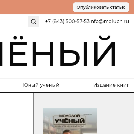
Опубликовать статью
+7 (843) 500-57-53
info@moluch.ru
ЧЁНЫЙ
Юный ученый
Издание книг