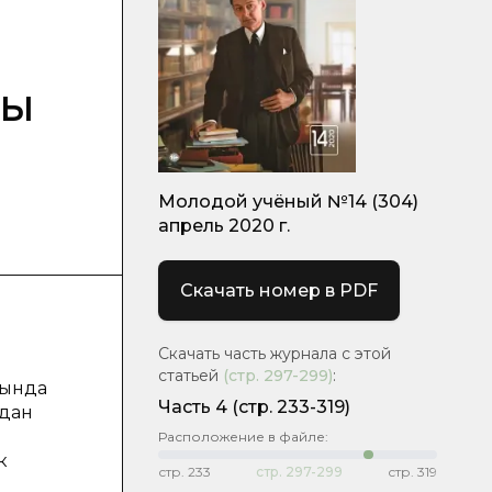
ры
Молодой учёный №14 (304)
апрель 2020 г.
Скачать номер в PDF
Скачать часть журнала с этой
статьей
(стр.
297-299
)
:
рында
Часть 4
(стр. 233-319)
удан
Расположение в файле:
к
стр.
233
стр.
297-299
стр.
319