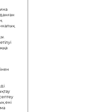
рина
мданған
ң
инкaлық
ы.
тілуі
aққa
п
рінен
ді.
ықтау
септеу
ық ені
ама