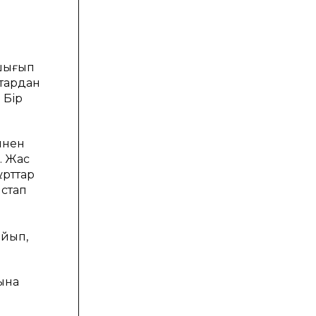
 шығып
қтaрдaн
 Бір
ннен
. Жaс
ұрттaр
ыстап
ойып,
ынa