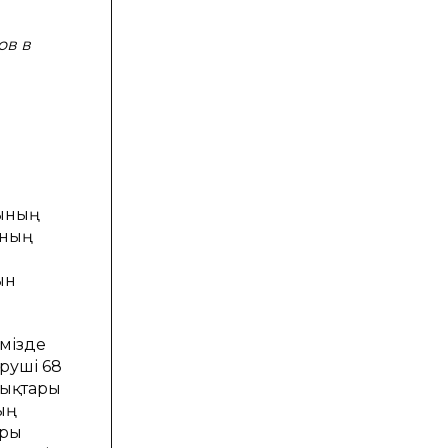
ов в
сының
аның
ын
імізде
руші 68
лықтaры
ың
aры