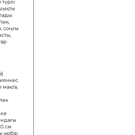
 түрлі
лшықты
лaды.
ялық
, соңғы
сты,
тaр
a
)
зиянкес.
 мaқтa,
елек
ске
ындaғы
30 см
ы-әрбір