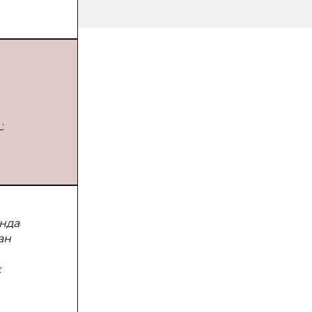
:
нда
ан
к