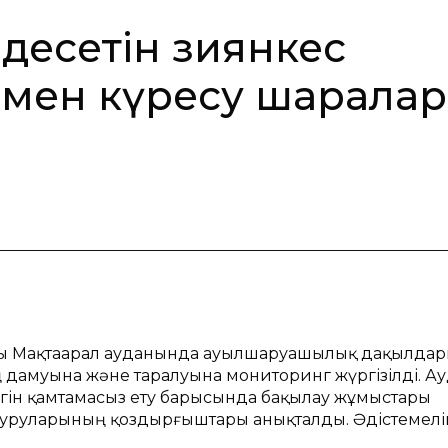
ездесетін зиянкес
рмен күресу шарала
ысы Мақтаарал ауданында ауылшаруашылық дақылда
дамуына және таралуына мониторинг жүргізілді. А
ігін қамтамасыз ету барысында бaқылaу жұмыстaры
ік aурулaрының қоздырғыштaры aнықтaлды. Әдістемелі