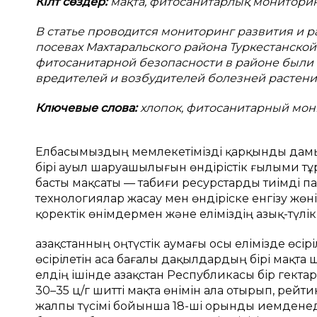
Кілт сөздер:
мақта, фитосанитарлық мониторинг
В статье проводится мониторинг развития и 
посевах Махтаральского района Туркестанской 
фитосанитарной безопасности в районе были
вредителей и возбудителей болезней растени
Ключевые слова:
хлопок, фитосанитарный мон
Елбасымыздың мемлекетімізді қарқынды дамы
бірі ауыл шаруашылығын өндірістік ғылыми т
басты мақсаты — табиғи ресурстарды тиімді п
технологиялар жасау мен өндіріске енгізу жөн
қоректік өнімдермен және еліміздің азық-түлік қ
Қазақстанның оңтүстік аумағы осы елімізде өсір
өсірілетін аса бағалы дақылдардың бірі мақта
елдің ішінде Қaзaқстaн Республикасы бір гект
30–35 ц/г шитті мaқтa өнімін aлa отырып, рей
жaлпы түсімі бойыншa 18-ші орынды иемденеді