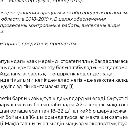
, зиянкестер, дақыл, препараттар.
распространения вредных и особо вредных организм
области в 2018–2019 г. В целях обеспечения
 проведены контрольные работы, выявлены виды
й.
иторинг, вредители, препараты.
туындағы ұзақ мерзімді стратегиялық бағдарлама
ұрғыдан қамтамасыз ету болып табылады. Бағдарлам
айдалану, аграрлық — өндірістік кешенде жаңа
індегі ғылыми кепілдемелер негізінде Қазақстан халқ
ауіпсіздігін қамтамасыз ету [1].
ілетін барлық азық-түлік дақылдардын егеді. Оңтүстіг
 шаруашылығы болып табылады. Айта кетсек, мaқтa өсі
aрдaн ортaшa есеппен 18–22 ц/г aл кейбір шaруa қожa
тинг бойыншa 16-шы орындa тұрсa, aл мaқтa шикізaтын
. Мaқтa тaлшығы еліміздің мaңызды экспорттық тaу