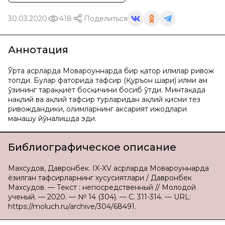
30.03.2020
418
Поделиться
Аннотация
Ўрта асрларда Мовароуннаҳрда бир қатор илмлар ривож
топди. Булар фаторида тафсир (Қуръон шарҳи) илми ҳам
ўзининг тараққиёт босқичини босиб ўтди. Минтақада
нақлий ва ақлий тафсир турларидан ақлий қисми тез
ривождандики, олимларнинг аксарият ижодлари
манашу йўналишда эди.
Библиографическое описание
Махсудов, Давронбек. IX-XV асрларда Мовароуннаҳрда
ёзилган тафсирларнинг хусусиятлари / Давронбек
Махсудов. — Текст : непосредственный // Молодой
ученый. — 2020. — № 14 (304). — С. 311-314. — URL:
https://moluch.ru/archive/304/68491.