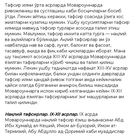
Тафсир илми ўрта асрларда Мовароуннаҳрда
ривожланиш ва сустлашиш каби босқичларни босиб
ўтди. Лекин айтиш керакки, тафсир соҳасида ўзига хос
жиҳатларни кузатиш мумкин. Ушбу хусусиятларни тафсир
илмида мавжуд тафсир турлари асосида таҳлил этиш
мумкин. Маълумки, тафсир иккита катта турга — нақлий
ва ақлийларга бўлинади. Ақлий тафсирлар ҳам ўз
навбатида наҳв ва сарф, луғат, балоғат ва фасоҳат,
тасаввуф, ақида ва фиқҳ каби қисмлардан иборат. Мана
шу тақсимот асосида XIII-XV асрларда Мовароуннаҳрда
ёзилган тафирларни кўриб чиқиш ва таҳлил қилиш
мумкин. Лекин ушбу тадқиқотда нафақат XIII-XV асрлар
билан кифояланилди, балки ундан олдинги даврларда
тафсир илми қандай ривож топгани ҳамда кейинчалик
қайси ҳолатда бўлганини аниқроқ билиш мақсадида
Мовароуннаҳрга ислом кириб келганидан кейин IX-ХII
асрларда ёзилган тафсирларнинг энг машҳурларини ҳам
таҳлил қилинди.
Нақлий тафсирлар. IX-XII асрлар.
IX асрда
Мовароуннаҳрда нақлий тафсир ёзиш анъанасини Абд
Ибн Ҳумайд ал-Кеший, Имом ал-Бухорий, Имом ат-
Термизий, Абу Абдуллоҳ ад-Доримий каби муҳаддислар