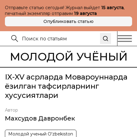
Отправьте статью сегодня! Журнал выйдет
15 августа
,
печатный экземпляр отправим
19 августа
Опубликовать статью
МОЛОДОЙ УЧЁНЫЙ
IX-XV асрларда Мовароуннаҳрда
ёзилган тафсирларнинг
хусусиятлари
Автор
Махсудов Давронбек
Молодой ученый O'zbekiston