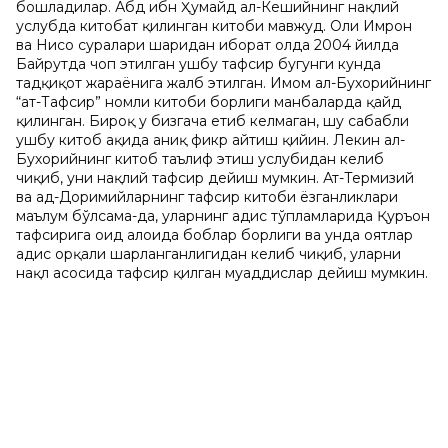
бошладилар. Абд ибн Ҳумайд ал-Кешийнинг нақлий
услубда китобат қилинган китоби мавжуд. Оли Имрон
ва Нисо суралари шарҳидан иборат ҳолда 2004 йилда
Байрутда чоп этилган ушбу тафсир бугунги кунда
тадқиқот жараёнига жалб этилган. Имом ал-Бухорийнинг
“ат-Тафсир” номли китоби борлиги манбаларда қайд
қилинган. Бироқ у бизгача етиб келмаган, шу сабабли
ушбу китоб ҳақида аниқ фикр айтиш қийин. Лекин ал-
Бухорийнинг китоб таълиф этиш услубидан келиб
чиқиб, уни нақлий тафсир дейиш мумкин. Ат-Термизий
ва ад-Доримийларнинг тафсир китоби ёзганликлари
маълум бўлсама-да, уларнинг ҳадис тўпламларида Қуръон
тафсирига оид алоҳида боблар борлиги ва унда оятлар
ҳадис орқали шарҳланганлигидан келиб чиқиб, уларни
нақл асосида тафсир қилган муҳаддислар дейиш мумкин.