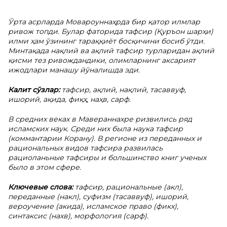
Ўрта асрларда Мовароуннаҳрда бир қатор илмлар
ривож топди. Булар фаторида тафсир (Қуръон шарҳи)
илми ҳам ўзининг тараққиёт босқичини босиб ўтди.
Минтақада нақлий ва ақлий тафсир турларидан ақлий
қисми тез ривождандики, олимларнинг аксарият
ижодлари манашу йўналишда эди.
Калит сўзлар:
тафсир, ақлий, нақлий, тасаввуф,
ишорий, ақида, фиқҳ, наҳв, сарф.
В средних веках в Мавераннахре ризвились ряд
исламских наук. Среди них была наука тафсир
(коммантарии Корану). В регионе из переданных и
рациональных видов тафсира развилась
рациоланьные тафсиры и большинство книг ученых
было в этом сфере.
Ключевые слова:
тафсир, рациональные (акл),
переданные (накл), суфизм (тасаввуф), ишорий,
вероучение (акида), исламское право (фикх),
синтаксис (нахв), морфология (сарф).