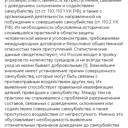
уголовную ответственность за преступления, связанные
с доведением, склонением и содействием
самоубийству (ст.ст. 110, 110.1 УК РФ), а также с
организацией деятельности, направленной на
побуждение к совершению самоубийства (ст. 110.2 УК
РФ). Их необходимость обусловлена исторически
сложившейся практикой в области защиты
человеческой жизни в уголовном праве, требованиями
международных договоров и безусловно общественной
опасностью таких преступлений. Статистические
данные свидетельствуют, что Россия входит в тройку
лидеров по количеству суицидов, и не всегда такой
уход из жизни бывает добровольным [1]. Важнейшее
значение имеет установление причин совершенного
самоубийства, которые могут быть связаны с
противоправным воздействием других лиц. Их
выявление способствует правильной квалификации
деяний, приведших к самоубийству. Между тем на
практике мы сталкиваемся с проблемой разграничения
составов, связанных с доведением, склонением или
содействием совершению самоубийства, а также
преступного воздействия от непреступного. Именно это
обуславливает необходимость выявления
отличительных признаков доведения до самоубийства