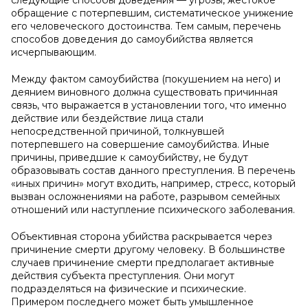
следующие способы доведения — угрозы, жестокое
обращение с потерпевшим, систематическое унижение
его человеческого достоинства. Тем самым, перечень
способов доведения до самоубийства является
исчерпывающим.
Между фактом самоубийства (покушением на него) и
деянием виновного должна существовать причинная
связь, что выражается в установлении того, что именно
действие или бездействие лица стали
непосредственной причиной, толкнувшей
потерпевшего на совершение самоубийства. Иные
причины, приведшие к самоубийству, не будут
образовывать состав данного преступления. В перечень
«иных причин» могут входить, например, стресс, который
вызван осложнениями на работе, разрывом семейных
отношений или наступление психического заболевания.
Объективная сторона убийства раскрывается через
причинение смерти другому человеку. В большинстве
случаев причинение смерти предполагает активные
действия субъекта преступления. Они могут
подразделяться на физические и психические.
Примером последнего может быть умышленное