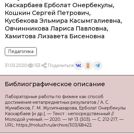
Каскарбаев Ерболат Онербекулы
,
Кошкин Сергей Петрович
,
Кусбекова Эльмира Касымгалиевна
,
Овчинникова Лариса Павловна
,
Хамитова Лизавета Бисеновна
Педагогика
31.03.2020
153
Поделиться
Библиографическое описание
Лабораторные работы по физике как способ
достижения метапредметных результатов / А. С.
Жумабеков, Г. М. Жусипназарова, Ерболат Онербекулы
Каскарбаев [и др.]. — Текст : непосредственный //
Молодой ученый. — 2020. — № 13 (303). — С. 212-217. —
URL: https://moluch.ru/archive/303/68422.