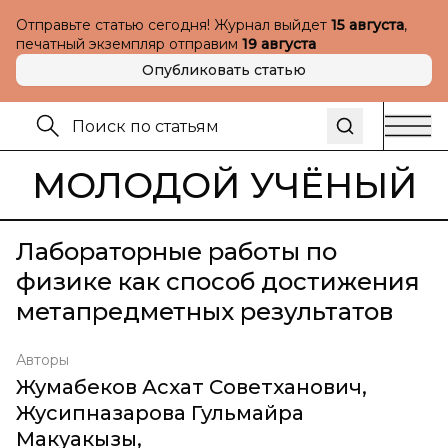
Отправьте статью сегодня! Журнал выйдет
15 августа
,
печатный экземпляр отправим
19 августа
Опубликовать статью
МОЛОДОЙ УЧЁНЫЙ
Лабораторные работы по
физике как способ достижения
метапредметных результатов
Авторы
Жумабеков Асхат Советханович
,
Жусипназарова Гульмайра
Макуакызы
,