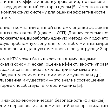
еличивать эффективность управления, что позволит
государственный сектор в целом [5]. Именно поэтом
ь комплексную систему для оценки эффективности
циях.
рение в компании единой системы оценки эффекти
нных показателей (далее — ССП). Данная система по
показателей, выработать единую методику подсчетов
ждую проблемную зону для того, чтобы минимизиро
редоставлять данную отчетность в регулирующий ор
м в КГУ может быть выражена двумя видами:
кая (экономическая) оценка эффективности управ
ражается в анализе доходах, приносимых этим
бюджет, увеличение стоимости имущества и др.).
льзования имуществом — это анализ соотношения
торые способствуют его достижению [3].
: финансово-экономическая безопасность (финансы),
ение персонала и экономический рост организации