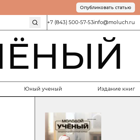
Опубликовать статью
+7 (843) 500-57-53
info@moluch.ru
ЧЁНЫЙ
Юный ученый
Издание книг