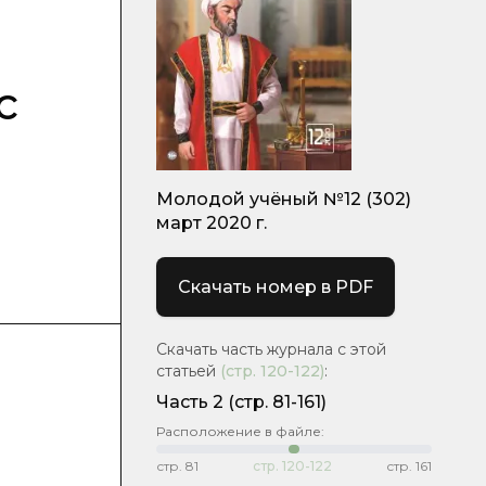
с
Молодой учёный №12 (302)
март 2020 г.
Скачать номер в PDF
Скачать часть журнала с этой
статьей
(стр.
120-122
)
:
Часть 2
(стр. 81-161)
Расположение в файле:
стр.
81
стр.
120-122
стр.
161