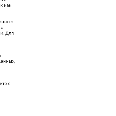
к как
занным
го
и. Для
т
данных,
кте с