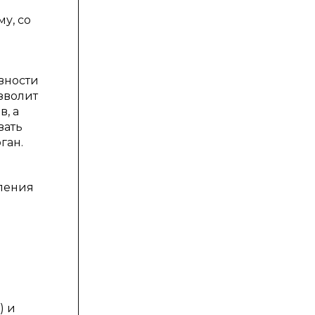
у, со
вности
зволит
, а
вать
ган.
ления
) и