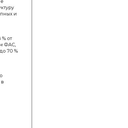
ме
уктуру
упных и
 % от
ам ФАС,
 до 70 %
о
 в