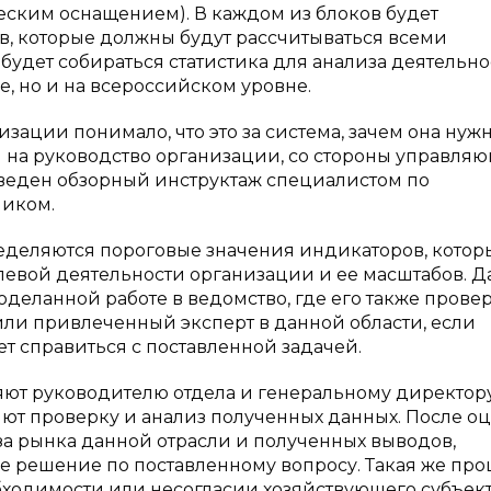
ческим оснащением). В каждом из блоков будет
в, которые должны будут рассчитываться всеми
удет собираться статистика для анализа деятельно
, но и на всероссийском уровне.
зации понимало, что это за система, зачем она нужна
я на руководство организации, со стороны управля
роведен обзорный инструктаж специалистом по
ником.
еделяются пороговые значения индикаторов, котор
левой деятельности организации и ее масштабов. Д
деланной работе в ведомство, где его также прове
ли привлеченный эксперт в данной области, если
т справиться с поставленной задачей.
яют руководителю отдела и генеральному директор
яют проверку и анализ полученных данных. После о
иза рынка данной отрасли и полученных выводов,
 решение по поставленному вопросу. Такая же пр
бходимости или несогласии хозяйствующего субъект