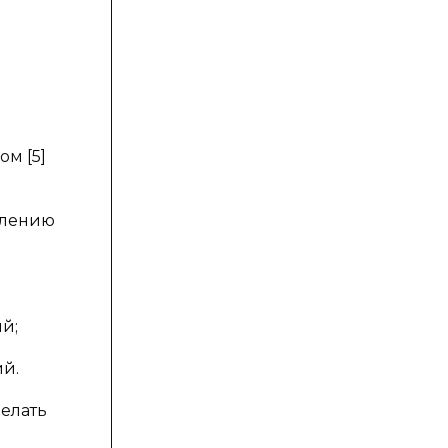
ом [5]
елению
й;
ий.
делать