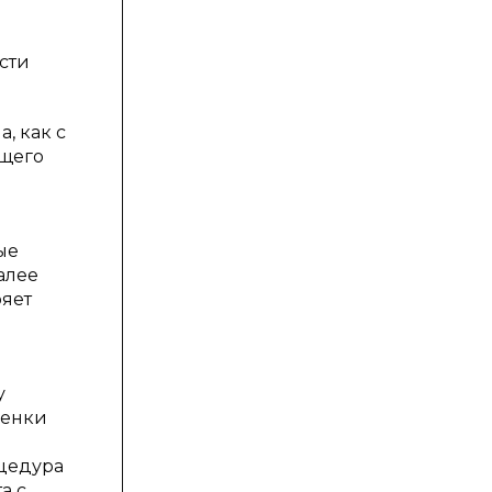
сти
, как с
ющего
ые
алее
ряет
у
ценки
оцедура
а с