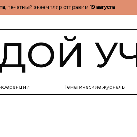
ста
, печатный экземпляр отправим
19 августа
ДОЙ У
нференции
Тематические журналы