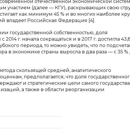
 в современной отечественной экономической систе
ым участием (далее — КГУ), раскрывающих свою стр
тигает как минимум 45 % и во многих наиболее кр
й владеет Российская Федерация [4].
ии государственной собственностью, доля
2014 г. начала сокращаться и в 2017 г. достигла 43,8
глубокого периода, то можно увидеть, что по подсчет
ктора в экономике страны выросла в два раза — с 35 %
етода скользящей средней, аналитического
оценкам, предполагается, что доля государственног
верждают и стратегические цели самого государства
изаций, а также в области реорганизации