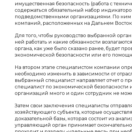
имущественная безопасность (работа с техни
содержаться обязательный набор индикаторо
подведомственными организациями. По ним б
компаний, расположенных на Дальнем Востоке
Для того, чтобы руководство выбранной органи
ней работать и какие обязанности возлагаютс
органа, как уже было сказано ранее, будет п
экономической безопасности или его помощ
На втором этапе специалистом компании опр
необходимо изменить в зависимости от отрас
выбранный специалист направляет отчет о про
специалист по экономической безопасности и
организаций много и один сотрудник не може
Затем свои заключения специалисты отправл
хозяйствующего субъекта, которые осуществл
доказательной базы, которая состоит из анал
управляющий орган принимает окончательное
проходит и разделу «удельные веса» при нео