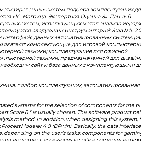
томатизированных систем подбора комплектующих дл
тся «1С. Матрица: Экспертная Оценка 8». Данный
пертных систем, использующих метод анализа иерарх
пользуется следующий инструментарий: StarUML 2.0
ном интерфейс данных автоматизированных систем, ра
ользователя: комплектующие для игровой компьютерн
ютерной техники; комплектующие для офисной
омпьютерной техники, предназначенной для дизайна
 необходим сайт и база данных с комплектующими д
хника, подбор комплектующих, автоматизированная
omated systems for the selection of components for the b
ert Score 8 " is usually chosen. This software product be
alysis method. In addition, when designing this system, 
ProcessModeler 4.0 (BPwin). Basically, the data interface
ns, depending on the user's tasks: components for gamin
ter equipment; accessories for office computer equip