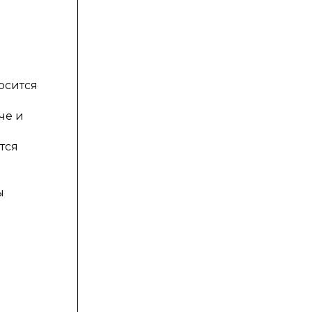
осится
че и
тся
ы