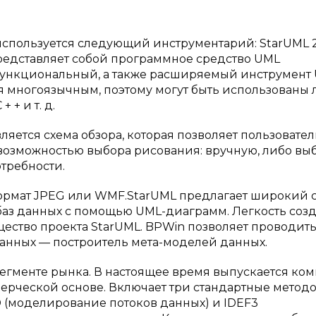
спользуется следующий инструментарий: StarUML 2
 представляет собой программное средство UML
функциональный, а также расширяемый инструмент 
ся многоязычным, поэтому могут быть использованы
 + и т. д.
ется схема обзора, которая позволяет пользовате
 возможностью выбора рисования: вручную, либо вы
требности.
ормат JPEG или WMF.StarUML предлагает широкий 
баз данных с помощью UML-диаграмм. Легкость соз
ество проекта StarUML. BPWin позволяет проводит
анных — построитель мета-моделей данных.
егменте рынка. В настоящее время выпускается ко
мерческой основе. Включает три стандартные метод
 (моделирование потоков данных) и IDEF3