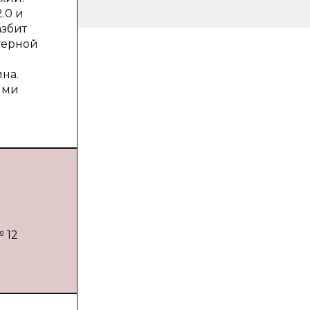
.0 и
азбит
терной
на.
ими
 12