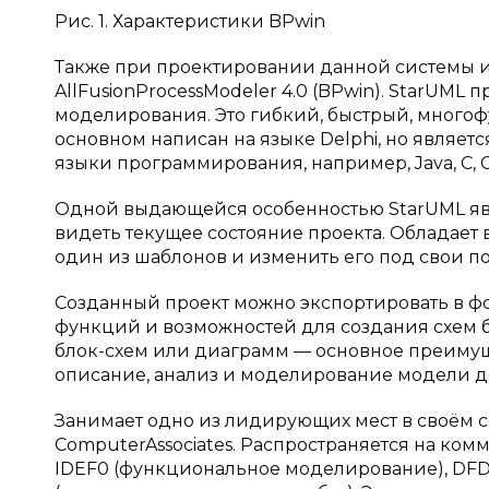
Рис. 1. Характеристики BPwin
Также при проектировании данной системы и
AllFusionProcessModeler 4.0 (BPwin). StarUML
моделирования. Это гибкий, быстрый, много
основном написан на языке Delphi, но являет
языки программирования, например, Java, C, C +
Одной выдающейся особенностью StarUML явля
видеть текущее состояние проекта. Обладает
один из шаблонов и изменить его под свои по
Созданный проект можно экспортировать в ф
функций и возможностей для создания схем 
блок-схем или диаграмм — основное преимущ
описание, анализ и моделирование модели д
Занимает одно из лидирующих мест в своём с
ComputerAssociates. Распространяется на ком
IDEF0 (функциональное моделирование), DFD