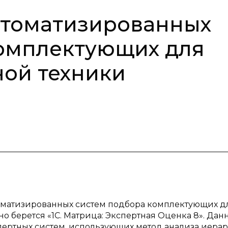
втоматизированных
комплектующих для
ой техники
томатизированных систем подбора комплектующих д
но берется «1С. Матрица: Экспертная Оценка 8». Да
пертных систем, использующих метод анализа иерар