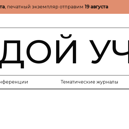
ста
, печатный экземпляр отправим
19 августа
ДОЙ У
нференции
Тематические журналы