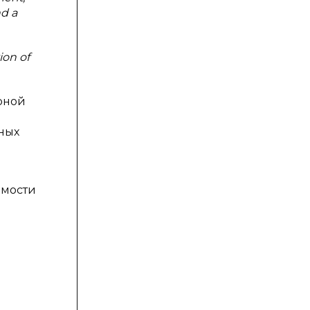
nd a
ion of
рной
ных
имости