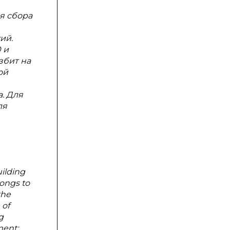
я сбора
ий.
 и
збит на
ой
. Для
ля
uilding
longs to
the
 of
g
ment;