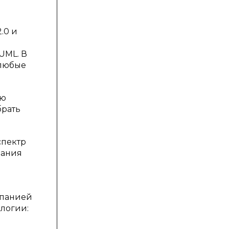
.0 и
UML. В
 любые
лю
брать
спектр
дания
ь
мпанией
ологии: