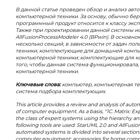
В данной статье проведен обзор и анализ ав
компьютерной техники. За основу, обычно бере
программный продукт относится к классу экс
Также при проектировании данной системы ис
AllFusionProcessModeler 4.0 (BPwin). В основ
несколько секций, в зависимости от задач п
техники; комплектующие для домашней компь
компьютерной техники; комплектующие для к
того, чтобы данная система функционировала,
компьютерной техники.
Ключевые слова:
компьютер, компьютерная те
система подбора комплектующих.
This article provides a review and analysis of aut
of computer equipment. As a basis, "1C. Matrix: Exp
the class of expert systems using the hierarchy an
following tools are used: StarUML 2.0 and AllFusion
automated systems is divided into several sectio
computer equipment; accessories for home compu