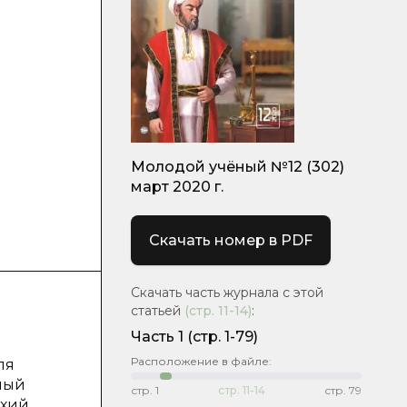
Молодой учёный №12 (302)
март 2020 г.
Скачать номер в PDF
Скачать часть журнала с этой
статьей
(стр.
11-14
)
:
Часть 1
(стр. 1-79)
Расположение в файле:
ля
нный
стр.
1
стр.
11-14
стр.
79
хий.