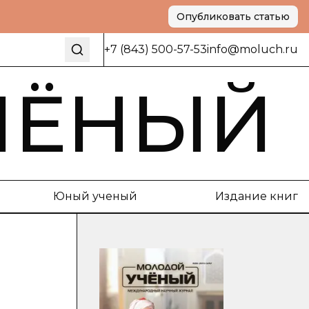
Опубликовать статью
+7 (843) 500-57-53
info@moluch.ru
ЧЁНЫЙ
Юный ученый
Издание книг