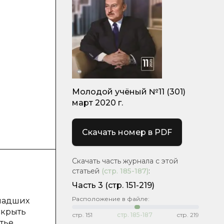
Молодой учёный №11 (301)
март 2020 г.
Скачать номер в PDF
Скачать часть журнала с этой
статьей
(стр.
185-187
)
:
Часть 3
(стр. 151-219)
Расположение в файле:
младших
скрыть
стр.
151
стр.
185-187
стр.
219
тье