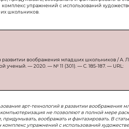
н комплекс упражнений с использований художест
ших школьников.
 в развитии воображения младших школьников / А. Л
 ученый. — 2020. — № 11 (301). — С. 185-187. — URL:
ьзования арт-технологий в развитии воображения м
компьютеризация не позволяют в полной мере раск
, придумывать, воображать и фантазировать. В стать
н комплекс упражнений с использований художеств