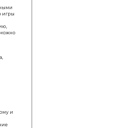
нными
з игры
ию,
 можно
а,
ому и
ние