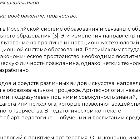
их школьников.
ка, воображение, творчество.
 в Российской системе образования и связаны с о
ьного образования [3]. Эти изменения направлены 
ользование на практике инновационных технологий
ционной системе образования. Российскому госуда
экономическое пространство, необходимо воспиты
ческую личность гражданина, однако, четких техно
азработано.
одов и средств различных видов искусства, направ
и в образовательном процессе. Арт-технологии назы
ями, подразумевая под ними совокупность знаний,
агога или психолога, которые позволяют воздейств
ого творчества. В педагогическом контексте
т об арт-педагогике — обучении и воспитании сре
хнологий с понятием арт-терапия. Они, конечно, им