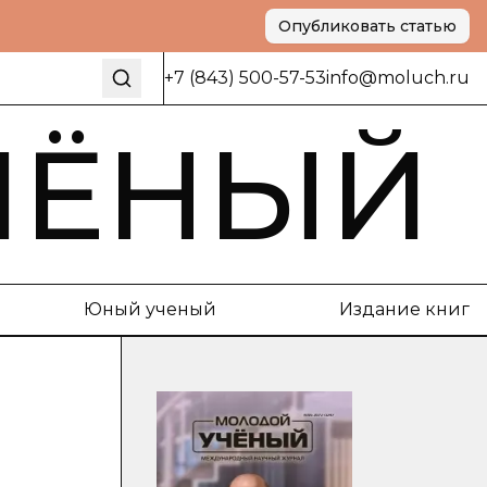
Опубликовать статью
+7 (843) 500-57-53
info@moluch.ru
ЧЁНЫЙ
Юный ученый
Издание книг