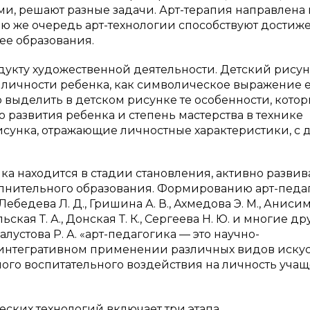
ми, решают разные задачи. Арт-терапия направлена 
ою же очередь арт-технологии способствуют дости
ее образования.
одукту художественной деятельности. Детский рису
я личности ребенка, как символическое выражение 
о выделить в детском рисунке те особенности, кото
 развития ребенка и степень мастерства в технике
исунка, отражающие личностные характеристики, с д
а находится в стадии становления, активно развив
олнительного образования. Формированию арт-педа
ебедева Л. Д., Гришина А. В., Ахмедова Э. М., Анисим
ьская Т. А., Донская Т. К., Сергеева Н. Ю. и многие др
лустова Р. А. «арт-педагогика — это научно-
 интегративном применении различных видов искус
ого воспитательного воздействия на личность учащ
ских технологий включает три этапа.