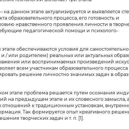
на данном этапе актуализируется и выявляется ст
а образовательного процесса, его готовность и
ловию нравственного проявления личности в творче
требующие педагогической помощи и психолого-
 этапе обеспечиваются условия для самостоятельн
 / или родителем) реальных или актуальных образ
ыражения или воспринимаемых произведений искус
воляет всем участникам образовательного процесса
ровать решение личностно значимых задач в образ
ном этапе проблема решается путем осознания ин
й на предыдущем этапе и их словесного замысла, а
 отношений к традиционным установкам, внутренн
ормация. Так формируется опыт креативного решен
ния творческих задач и т. п. [1].