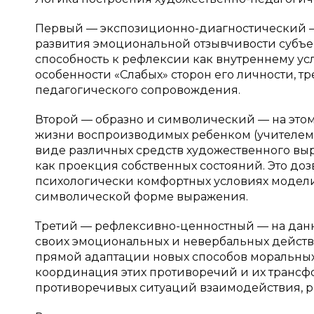
Первый — экспозиционно-диагностический — 
развития эмоциональной отзывчивости субъект
способность к рефлексии как внутреннему ус
особенности «Слабых» сторон его личности, 
педагогического сопровождения.
Второй — образно и символический — на этом
жизни воспроизводимых ребенком (учителем и
виде различных средств художественного в
как проекция собственных состояний. Это доз
психологически комфортных условиях модели
символической форме выражения.
Третий — рефлексивно-ценностный — на дан
своих эмоциональных и невербальных действи
прямой адаптации новых способов моральных
координация этих противоречий и их трансф
противоречивых ситуаций взаимодействия, реше