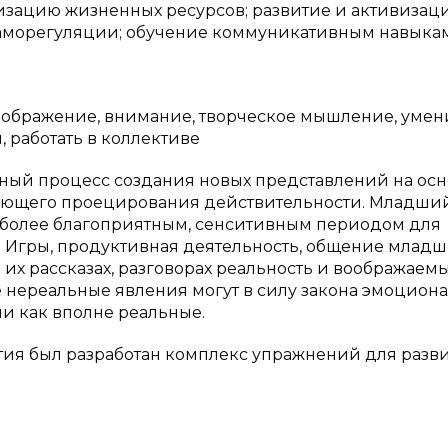
визацию жизненных ресурсов; развитие и активизац
саморегуляции; обучение коммуникативным навыкам
воображение, внимание, творческое мышление, умен
, работать в коллективе
ный процесс создания новых представлений на ос
зующего проецирования действительности. Младши
иболее благоприятным, сенситивным периодом для
. Игры, продуктивная деятельность, общение млад
их рассказах, разговорах реальность и воображаем
 нереальные явления могут в силу закона эмоцион
и как вполне реальные.
ития был разработан комплекс упражнений для разв