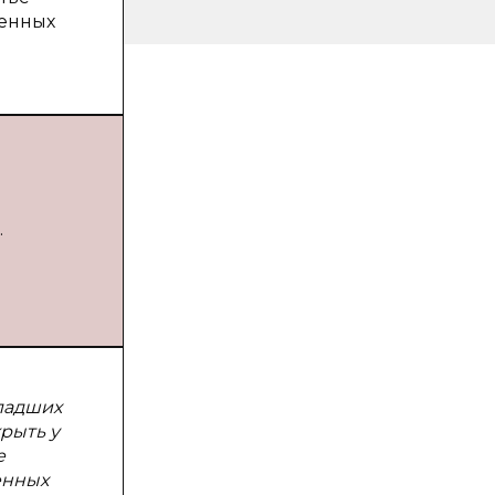
венных
.
ладших
рыть у
е
енных