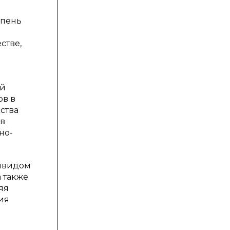
епень
стве,
ой
ов в
ства
 в
но-
дивидом
 также
яя
ия