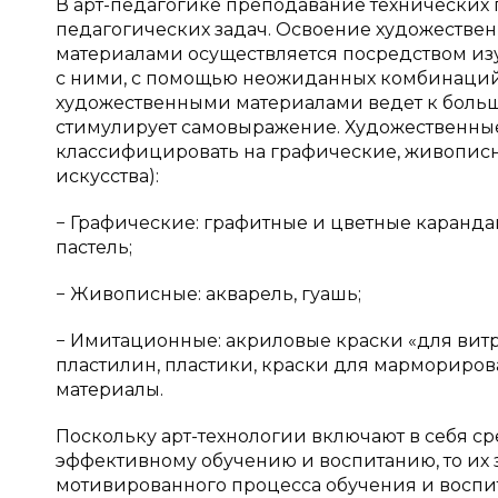
В арт-педагогике преподавание технических
педагогических задач. Освоение художестве
материалами осуществляется посредством изу
с ними, с помощью неожиданных комбинаций
художественными материалами ведет к больше
стимулирует самовыражение. Художественные
классифицировать на графические, живопис
искусства):
− Графические: графитные и цветные карандаши
пастель;
− Живописные: акварель, гуашь;
− Имитационные: акриловые краски «для витраж
пластилин, пластики, краски для мармориро
материалы.
Поскольку арт-технологии включают в себя с
эффективному обучению и воспитанию, то их 
мотивированного процесса обучения и воспит