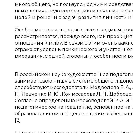
много общего, но пользуясь одними средства
психологическую коррекцию и лечение, в св
целей и решению задач развития личности и 
Особое место в арт-педагогике отводится пр
рассматривается, прежде всего, как проекци
отношения к миру. В связи с этим очень важн
отражают уровень психического и умственного
рисования, с одной стороны, и особенности р
В российской науке художественная педагогик
занимает свою нишу в системе общего и доп
способствуют исследователи Медведева Е. А., Л
П., Левченко И. Ю., Комиссарова Л. Н., Добровол
Согласно определению Верховодовой Р. А. и Га
педагогическое направление, основанное на
образовательном процессе в целях эффективн
[2].
Логика построения художественно-педагогиче