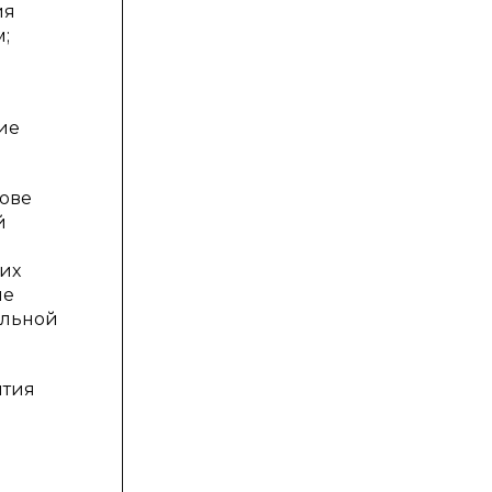
ия
;
ие
нове
й
ших
ые
альной
ития