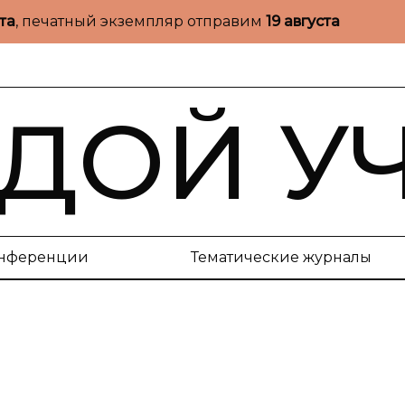
ста
, печатный экземпляр отправим
19 августа
ДОЙ У
нференции
Тематические журналы