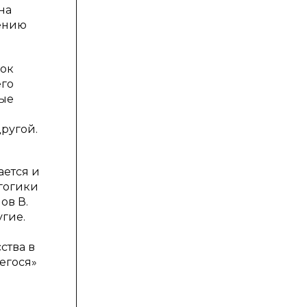
на
жению
нок
его
рые
ругой.
ается и
гогики
ов В.
угие.
ства в
егося»