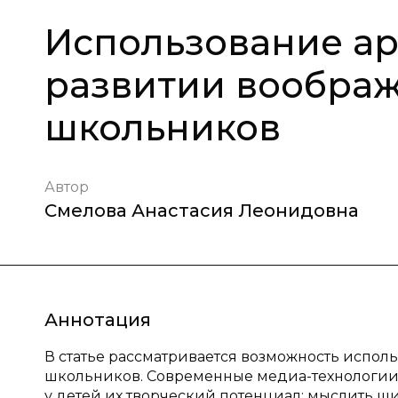
Использование ар
развитии вообра
школьников
Автор
Смелова Анастасия Леонидовна
Аннотация
В статье рассматривается возможность испол
школьников. Современные медиа-технологии,
у детей их творческий потенциал: мыслить ши