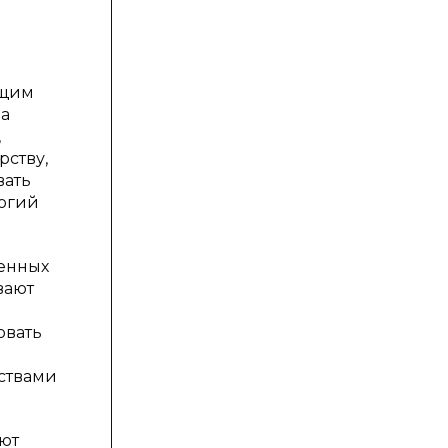
бщим
на
,
рству,
вать
логий
ленных
вают
овать
дствами
еют