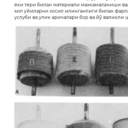
ёки тери билан материали махкамаланиши ва
хил уйиқларни хосил қилинганлиги билан фарқл
услуби ва улик ариқчалари бор ва йўқ валикл