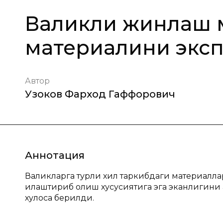
Валикли жинлаш 
материалини экс
Автор
Узоков Фарход Гаффорович
Аннотация
Валикларга турли хил таркибдаги материаллар
илаштириб олиш хусусиятига эга эканлигини а
хулоса берилди.