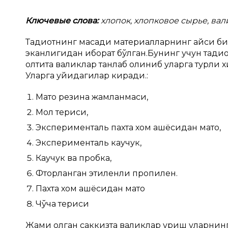
Ключевые слова:
хлопок, хлопковое сырье, ва
Тадқиқотнинг мақсади материалларнинг қайси 
эканлигидан иборат бўлган.Бунинг учун тадқиқ
олтита валиклар танлаб олиниб уларга турли х
Уларга қуйидагилар киради.:
Мато резина жамланмаси,
Мол териси,
Эксперименталь пахта хом ашёсидан мато,
Эксперименталь каучук,
Каучук ва пробка,
Фторланган этиленли пропилен.
Пахта хом ашёсидан мато
Чўчқа териси
Жами қолган саккизта валиклар қуриш уларнинг