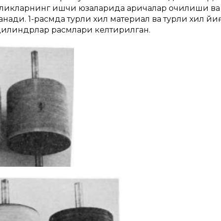
ликларнинг ишчи юзаларида ариқчалар очилиши ва
анади. 1-расмда турли хил материал ва турли хил й
и цилиндрлар расмлари келтирилган.