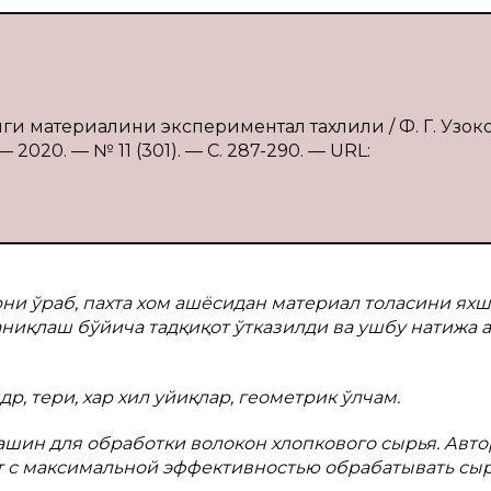
ги материалини экспериментал тахлили / Ф. Г. Узоко
2020. — № 11 (301). — С. 287-290. — URL:
ни ўраб, пахта хом ашёсидан материал толасини ях
ниқлаш бўйича тадқиқот ўтказилди ва ушбу натижа 
др, тери, хар хил уйиқлар, геометрик ўлчам.
ашин для обработки волокон хлопкового сырья. Авт
 с максимальной эффективностью обрабатывать сыр