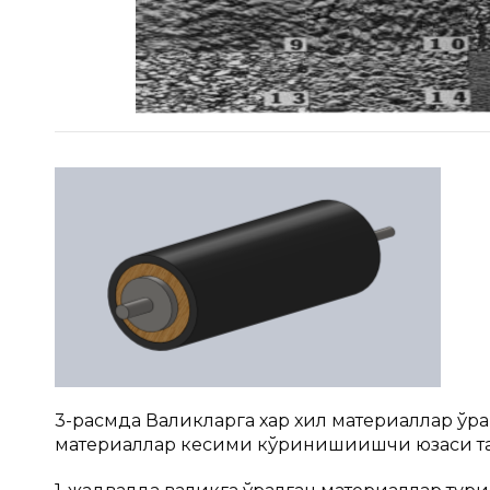
3-расмда Валикларга хар хил материаллар ўраш
материаллар кесими кўринишиишчи юзаси т