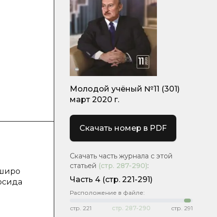
Молодой учёный №11 (301)
март 2020 г.
Скачать номер в PDF
Скачать часть журнала с этой
статьей
(стр.
287-290
)
:
широқ
Часть 4
(стр. 221-291)
сосида
Расположение в файле:
стр.
221
стр.
287-290
стр.
291