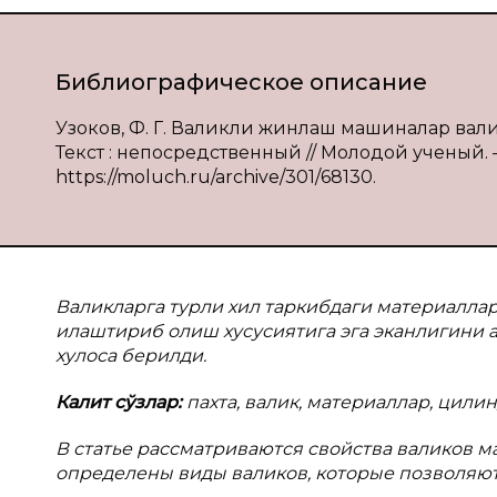
Библиографическое описание
Узоков, Ф. Г. Валикли жинлаш машиналар вали
Текст : непосредственный // Молодой ученый. — 
https://moluch.ru/archive/301/68130.
Валикларга турли хил таркибдаги материаллар
илаштириб олиш хусусиятига эга эканлигини а
хулоса берилди.
Калит сўзлар:
пахта, валик, материаллар, цилин
В статье рассматриваются свойства валиков м
определены виды валиков, которые позволяют