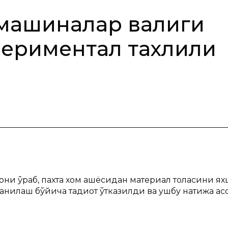
машиналар валиги
периментал тахлили
ни ўраб, пахта хом ашёсидан материал толасини ях
ниқлаш бўйича тадқиқот ўтказилди ва ушбу натижа а