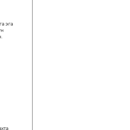
а эга
ўн
.
ахта