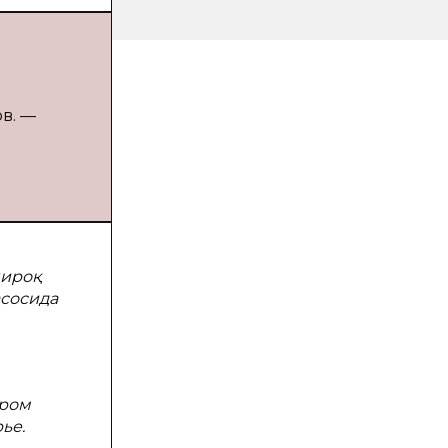
в. —
широқ
асосида
ором
ье.