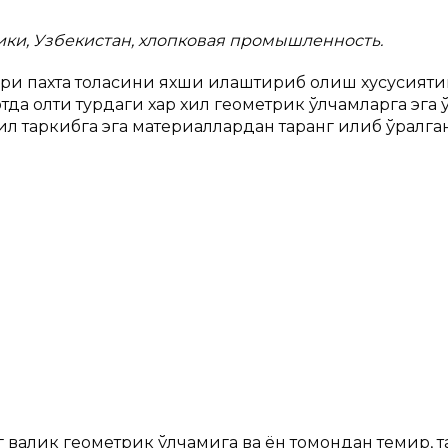
лики, Узбекистан, хлопковая промышленность.
бири пахта толасини яхши илаштириб олиш хусусиятиг
отда олти турдаги хар хил геометрик ўлчамларга эга 
ил таркибга эга материаллардан таранг қилиб ўралган
 валик геометрик ўлчамига ва ён томондан темир, т