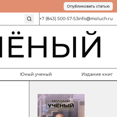
Опубликовать статью
+7 (843) 500-57-53
info@moluch.ru
ЧЁНЫЙ
Юный ученый
Издание книг