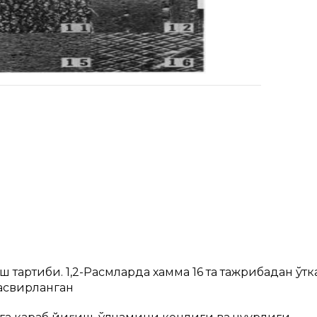
 тартиби. 1,2-Расмларда хамма 16 та тажрибадан ўтк
асвирланган