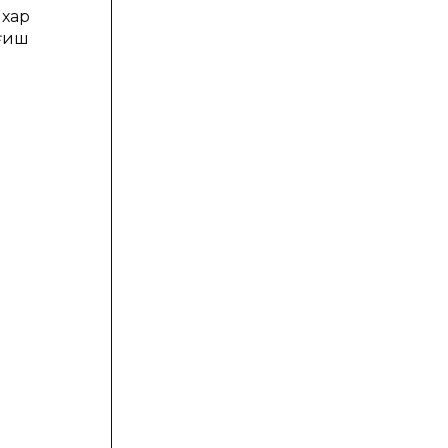
 хар
иғиш