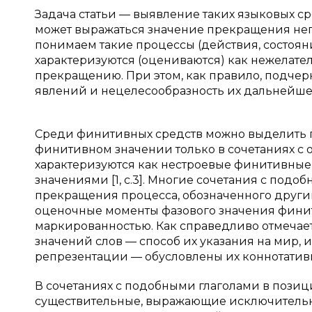
Задача статьи — выявление таких языковых с
может выражаться значение прекращения не
понимаем такие процессы (действия, состоян
характеризуются (оцениваются) как нежелате
прекращению. При этом, как правило, подче
явлений и нецелесообразность их дальнейш
Среди финитивных средств можно выделить г
финитивном значении только в сочетаниях с
характеризуются как нестроевые финитивные
значениями [1, с.3]. Многие сочетания с под
прекращения процесса, обозначенного други
оценочные моменты фазового значения финит
маркированностью. Как справедливо отмечает 
значений слов — способ их указания на мир, 
репрезентации — обусловлены их коннотативно
В сочетаниях с подобными глаголами в пози
существительные, выражающие исключительно