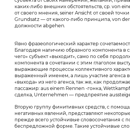
субъекта от своих намерений, желаний, прив
каких-либо внешних обстоятельств, cp. von ei
от своего мнения, seiner Ansicht от своей точк
Grundsatz — от какого-либо принципа, von der 
должности abgehen.
Явно фразеологический характер сочетаемости 
Благодаря наличию образного компонента в сем
чего» субъект «выходит», само по себя продолж
компонента в сочетании с этим глаголом выс
выражающие процессы коллективного характе
выраженный именем, а лишь участие агенса в
«выхода» из него агенса, так же, как продолжа
пассажир: aus einem Rennen -гонка, Wettkampf
сделка, Unternehmen — предпреятие aussteig
Вторую группу финитивных средств, с помощ
негативных явлений, представляют некоторые
прежде всего устойчивые словосочетания с 
беспредложной форме. Такие устойчивые словос