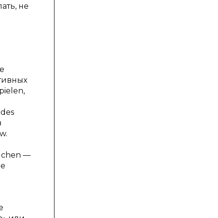
ать, не
е
ативных
ielen,
 des
в
w.
luchen —
ие
е