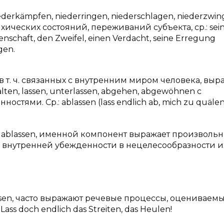
ederkämpfen, niederringen, niederschlagen, niederzwi
ических состояний, переживаний субъекта, ср.: sei
idenschaft, den Zweifel, einen Verdacht, seine Erregung
gen.
т. ч. связанных с внутренним миром человека, выр
ten, lassen, unterlassen, abgehen, abgewöhnen с
тями. Ср.: ablassen (lass endlich ab, mich zu quälen
м ablassen, именной компонент выражает произволь
у внутренней убежденности в нецелесообразности и
ssen, часто выражают речевые процессы, оцениваемы
ass doch endlich das Streiten, das Heulen!