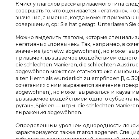
К числу глаголов рассматриваемого типа следу
совершать то, что оценивается негативно», н
значение, а именно, когда момент призыва к
совершения, ср.: Sie hat gesagt; Unterlassen Sie di
Можно выделить глаголы, которые специали
негативных «привычек». Так, например, в соч
значение (sich etw. abgewöhnen), но может в
привычек, вызываемое воздействием одного субъ
die schlechten Manieren, die schlechten Ausdr
abgewöhnen может сочетаться также с инфинити
alten Herrn als wunderlich zu empfinden [1, с. 
сочетаниях с ним выражается значение прекр
abgewöhnen), но может выражаться и каузат
вызываемое воздействием одного субъекта на д
ругань, Spielen — игры, die schlechten Manier
выражения abgewöhnen.
Определенным уровнем однородности лекси
характеризуется также глагол abgehen. Специ