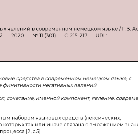
ых явлений в современном немецком языке / Г. З. А
 2020. — № 11 (301). — С. 215-217. — URL:
ыковые средства в современном немецком языке, с
 финитивности негативных явлений.
л, сочетание, именной компонент, явление, совре
тым набором языковых средств (лексических,
а которых так или иначе связана с выражением зна
оцесса [2, с.5].