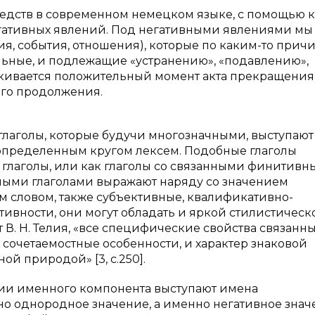
редств в современном немецком языке, с помощью 
гативных явлений. Под негативными явлениями мы
ия, события, отношения), которые по каким-то прич
льные, и подлежащие «устранению», «подавлению»,
ркивается положительный момент акта прекращения
его продолжения.
лаголы, которые будучи многозначными, выступают
 определенным кругом лексем. Подобные глаголы
 глаголы, или как глаголы со связанными финитив
обными глаголами выражают наряду со значением
м словом, также субъективные, квалификативно-
ивности, они могут обладать и яркой стилистическ
В. Н. Телия, «все специфические свойства связанн
и сочетаемостные особенности, и характер знаковой
й природой» [3, с.250].
ции именного компонента выступают имена
 однородное значение, а именно негативное знач