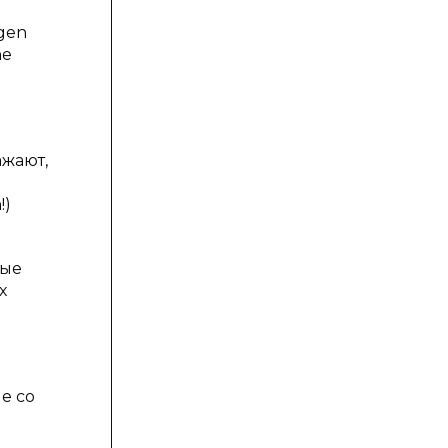
ngen
ne
ажают,
!)
ные
х
е со