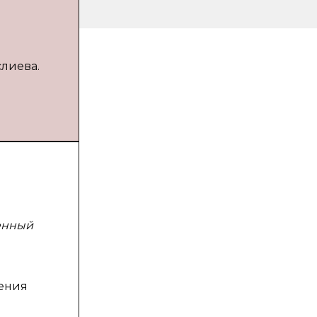
слиева.
менный
чения