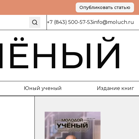
Опубликовать статью
+7 (843) 500-57-53
info@moluch.ru
ЧЁНЫЙ
Юный ученый
Издание книг