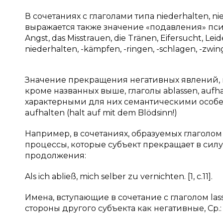
В сочетаниях с глаголами типа niederhalten, ni
выражается также значение «подавления» псих
Angst, das Misstrauen, die Tränen, Eifersucht, Le
niederhalten, -kämpfen, -ringen, -schlagen, -zwin
Значение прекращения негативных явлений, в 
кроме названных выше, глаголы ablassen, aufhal
характерными для них семантическими особеннос
aufhalten (halt auf mit dem Blödsinn!)
Например, в сочетаниях, образуемых глаголо
процессы, которые субъект прекращает в сил
продолжения:
Als ich abließ, mich selber zu vernichten. [1, с.11].
Имена, вступающие в сочетание с глаголом la
стороны другого субъекта как негативные, Ср.: L