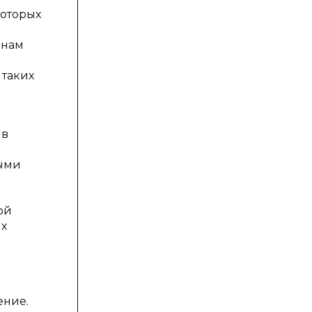
которых
инам
 таких
 в
ными
ой
ых
ение.