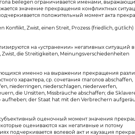
лагола beilegen ограничивается именами, выражающ
ражается значение прекращения конфликтных ситуац
подчеркивается положительный момент акта прекр
Konflikt, Zwist, einen Streit, Prozess (friedlich, gütlich)
иализируются на «устранении» негативных ситуаций в
, Zwist, die Streitigkeiten, Meinungsverschiedenheiten
ирующихся именно на выражении прекращения разл
ного характера, ср. сочетания глаголов abschaffen,
n, niederringen, niederschlagen, niederwerfen,
euern, die Unsitten, Missbräuche abschaffen; die Sklavere
aufheben; der Staat hat mit den Verbrechern aufgerä
т субъективный оценочный момент значения прекра
 которые оцениваются как негативные и потому
иях подчеркивается волевой акт и каузация прекр