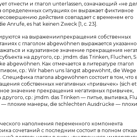
ет отнести и глагол unterlassen, означающий «не дел
о в определенных ситуациях он выражает фиктивное
 несовершению действия совпадает с временем его
e Anrufe, es hat keinen Zweck [1, с. 23].
зируются на выражениипрекращения собственных
етаниях с глаголом abgewöhnen выражается указанно
ыражаться и каузативное значение прекращения нег
екта на другого, ср.: jmdm. das Trinken, Fluchen, Sp
ücke abgewöhnen. Как отмечается в литературе глагол
вом, ср.: Wir haben uns längst abgewöhnt, die Wege
30]. Специфика глагола abgewöhnen состоит в том, что 
ащения собственных негативных «привычек» (sich et
ивное значение прекращения негативных привычек,
ругого, ср.: jmdm. das Trinken — питье, выпивка, F
en — плохие манеры, die schlechten Ausdrücke — плох
ческого наполнения переменного компонента
фика сочетаний с последним состоит в полном отказ