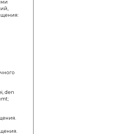
ими
ий,
ащения:
ичного
i, den
umt;
щения.
ащения.