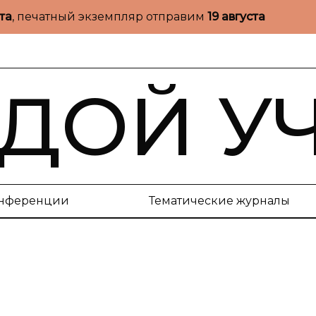
ста
, печатный экземпляр отправим
19 августа
ДОЙ У
нференции
Тематические журналы