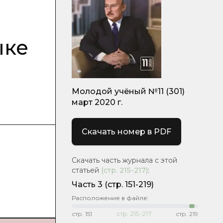
ыке
Молодой учёный №11 (301)
март 2020 г.
Скачать номер в PDF
Скачать часть журнала с этой
статьей
(стр.
215-217
)
:
Часть 3
(стр. 151-219)
Расположение в файле:
стр.
151
стр.
215-217
стр.
219