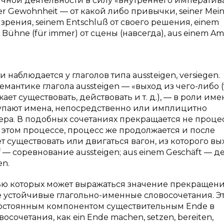
ычной деятельности в силу «внутреннего императив
ner Gewohnheit — от какой либо привычки, seiner Me
и зрения, seinem Entschluß от своего решения, einem
Bühne (für immer) от сцены (навсегда), aus einem Am
наблюдается у глаголов типа aussteigen, versiegen.
антике глагола aussteigen — «выход из чего-либо (т
ает существовать, действовать и т. д.), — в роли им
тупают имена, непосредственно или имплицитно
ра. В подобных сочетаниях прекращается не процес
 этом процессе, процесс же продолжается и после
ет существовать или двигаться вагон, из которого в
 — соревнование aussteigen; aus einem Geschäft — де
en.
ью которых может выражаться значение прекращен
 устойчивые глагольно-именные словосочетания. Э
постоянным компонентом существительным Ende в
очетания, как ein Ende machen, setzen, bereiten,