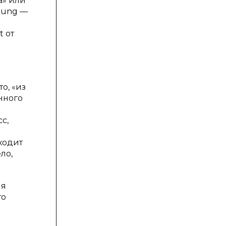
а» или
inung —
t от
о, «из
енного
с,
ыходит
ло,
ия
то