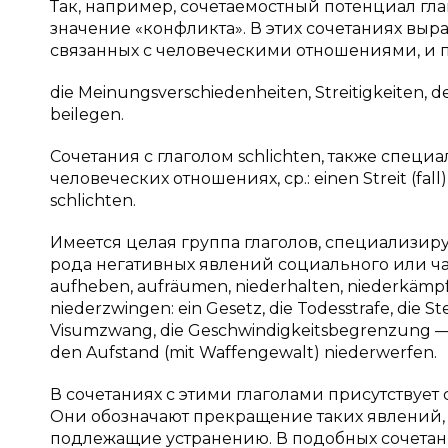
Так, например, сочетаемостный потенциал г
значение «конфликта». В этих сочетаниях вы
связанных с человеческими отношениями, и 
die Meinungsverschiedenheiten, Streitigkeiten, den 
beilegen.
Сочетания с глаголом schlichten, также спец
человеческих отношениях, ср.: einen Streit (fall)
schlichten.
Имеется целая группа глаголов, специализ
рода негативных явлений социального или част
aufheben, aufräumen, niederhalten, niederkämpfe
niederzwingen: ein Gesetz, die Todesstrafe, die St
Visumzwang, die Geschwindigkeitsbegrenzung — 
den Aufstand (mit Waffengewalt) niederwerfen.
В сочетаниях с этими глаголами присутствуе
Они обозначают прекращение таких явлений,
подлежащие устранению. В подобных сочетан