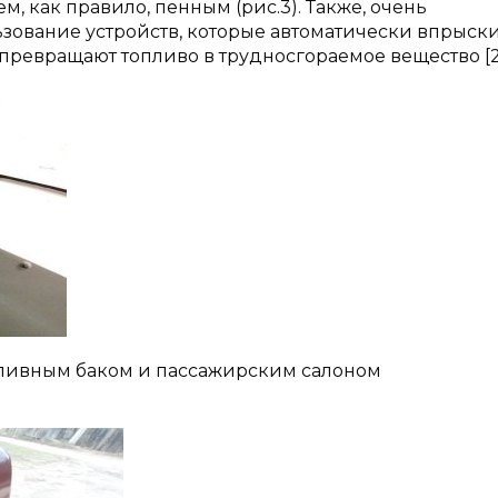
 как правило, пенным (рис.3). Также, очень
зование устройств, которые автоматически впрыск
превращают топливо в трудносгораемое вещество [2,
опливным баком и пассажирским салоном