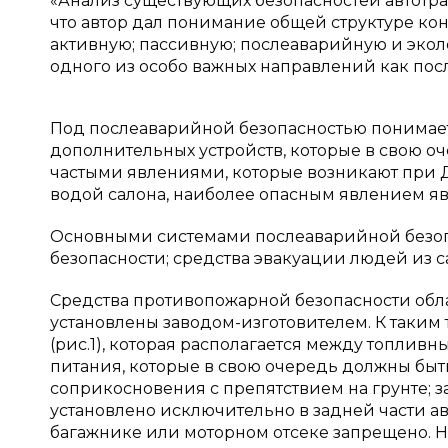
«Анализ существующих безопасностей автотран
что автор дал понимание общей структуре кон
активную; пассивную; послеаварийную и эколо
одного из особо важных направлений как посл
Под послеаварийной безопасностью понимает
дополнительных устройств, которые в свою о
частыми явлениями, которые возникают при Д
водой салона, наиболее опасным явлением яв
Основными системами послеаварийной безоп
безопасности; средства эвакуации людей из 
Средства противопожарной безопасности обл
установлены заводом-изготовителем. К таким 
(рис.1), которая располагается между топлив
питания, которые в свою очередь должны бы
соприкосновения с препятствием на грунте; з
установлено исключительно в задней части ав
багажнике или моторном отсеке запрещено. 