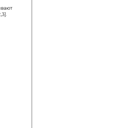
ивают
3].