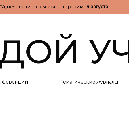
ста
, печатный экземпляр отправим
19 августа
ДОЙ У
нференции
Тематические журналы