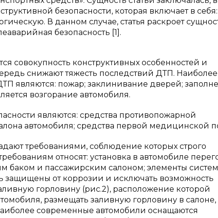
спортных средств». Сущность статьи заключалась, в 
структивной безопасности, которая включает в себя:
гическую. В данном случае, статья раскроет сущнос
еаварийная безопасность [1].
ся совокупность конструктивных особенностей и
чередь снижают тяжесть последствий ДТП. Наиболее
ТП являются: пожар; заклинивание дверей; заполн
ляется возгорание автомобиля.
асности являются: средства противопожарной
салона автомобиля; средства первой медицинской 
адают требованиями, соблюдение которых строго
требованиям относят: установка в автомобиле пере
ным баком и пассажирским салоном; элементы систе
ть защищены от коррозии и исключать возможность
аливную горловину (рис.2), расположение которой
томобиля, размещать заливную горловину в салоне,
Наиболее современные автомобили оснащаются