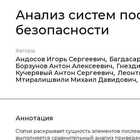
Анализ систем п
безопасности
Авторы
Андосов Игорь Сергеевич
,
Багдаса
Борзунов Антон Алексеевич
,
Гнезд
Кучерявый Антон Сергеевич
,
Леонт
Мтиралишвили Михаил Давидович
,
Аннотация
Статья раскрывает сущность элементов после
выполняется сравнительный анализ приведен