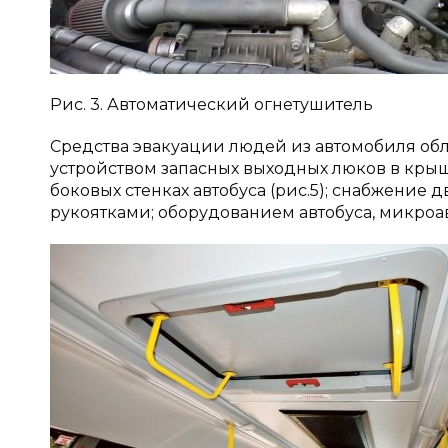
Рис. 3. Автоматический огнетушитель
Средства эвакуации людей из автомобиля об
устройством запасных выходных люков в крыше
боковых стенках автобуса (рис.5); снабжени
рукоятками; оборудованием автобуса, микроав