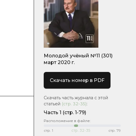
Молодой учёный №11 (301)
март 2020 г.
Скачать номер в PDF
Скачать часть журнала с этой
статьей
(стр.
32-35
)
:
Часть 1
(стр. 1-79)
Расположение в файле:
стр.
1
стр.
32-35
стр.
79