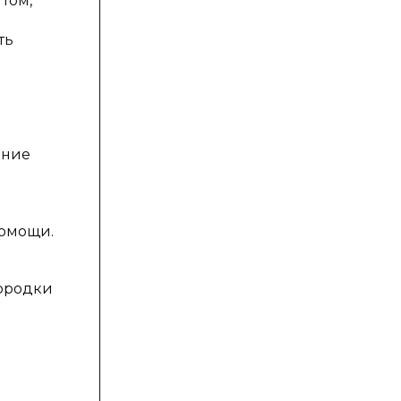
том,
ть
ение
помощи.
городки
м