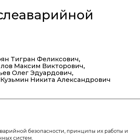
ослеаварийной
рян Тигран Феликсович
,
илов Максим Викторович
,
ьев Олег Эдуардович
,
Кузьмин Никита Александрович
аварийной безопасности, принципы их работы и
ных систем.