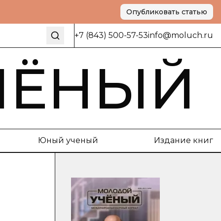
Опубликовать статью
+7 (843) 500-57-53
info@moluch.ru
ЧЁНЫЙ
Юный ученый
Издание книг