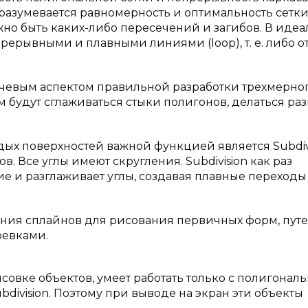
разумевается равномерность и оптимальность сетки
жно быть каких-либо пересечений и загибов. В иде
ерывными и плавными линиями (loop), т. е. либо о
чевым аспектом правильной разработки трёхмерно
йшем будут сглаживаться стыки полигонов, делаться ра
х поверхностей важной функцией является Subdivi
. Все углы имеют скругления. Subdivision как раз
ие и разглаживает углы, создавая плавные переходы
ия сплайнов для рисования первичных форм, путе
ревками.
совке объектов, умеет работать только с полигона
bdivision. Поэтому при выводе на экран эти объекты