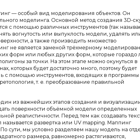
инг — особый вид моделирования объектов. Он
ального моделинга. Основной метод создания 3D-ск
ется с помощью различных инструментов (так назыв
нять вогнутость или выпуклость модели, удалять ил
оверхности, а также производить множество
инг не является заменой трёхмерному моделирован
их форм или любых других форм, которые гораздо 
полигоны за точки. На этом этапе можно окунуться в
нах, которых будет достаточно много, поэтому будет
ь с помощью инструментов, входящих в программы
етопология, т. е. преобразование правильной
дин из важнейших этапов создания и визуализаци
идать поверхности объёмной модели определенных
ьной реалистичности. Перед тем как создавать текс
 называется развертка или UV mapping. Маппинг
 По сути, мы условно разделяем нашу модель на от
адратного размера, равномерно растягиваются,