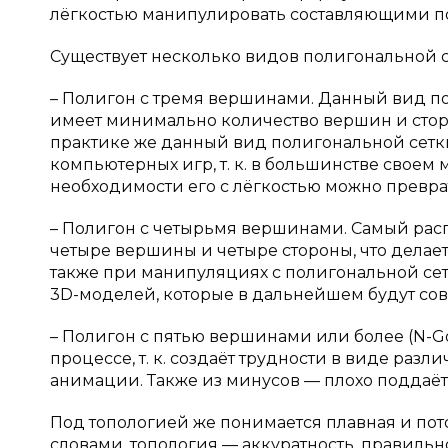
лёгкостью манипулировать составляющими по
Существует несколько видов полигональной с
– Полигон с тремя вершинами. Данный вид по
имеет минимально количество вершин и сторон
практике же данный вид полигональной сетк
компьютерных игр, т. к. в большинстве свое
необходимости его с лёгкостью можно превра
– Полигон с четырьмя вершинами. Самый рас
четыре вершины и четыре стороны, что делае
также при манипуляциях с полигональной се
3D-моделей, которые в дальнейшем будут сов
– Полигон с пятью вершинами или более (N-G
процессе, т. к. создаёт трудности в виде раз
анимации. Также из минусов — плохо поддаёт
Под топологией же понимается плавная и пот
словами, топология — аккуратность, правильн