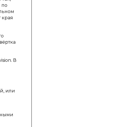
 по
альном
т края
го
звёртка
sion. В
й, или
льными