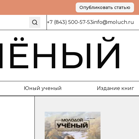
Опубликовать статью
+7 (843) 500-57-53
info@moluch.ru
ЧЁНЫЙ
Юный ученый
Издание книг