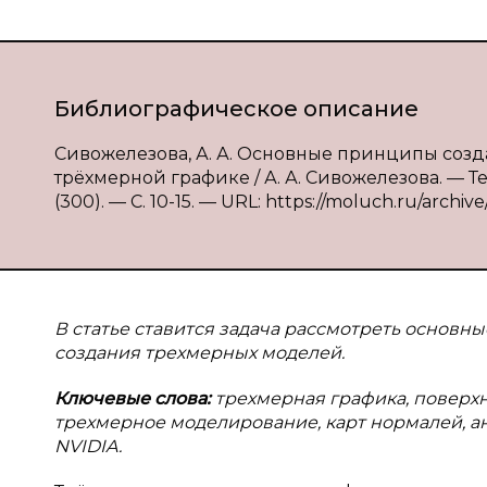
Библиографическое описание
Сивожелезова, А. А. Основные принципы соз
трёхмерной графике / А. А. Сивожелезова. — Т
(300). — С. 10-15. — URL: https://moluch.ru/archiv
В
статье ставится задача рассмотреть основн
создания трехмерных моделей.
Ключевые слова:
трехмерная графика, поверхно
трехмерное моделирование, карт нормалей, ани
NVIDIA.