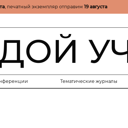
ста
, печатный экземпляр отправим
19 августа
ДОЙ У
нференции
Тематические журналы