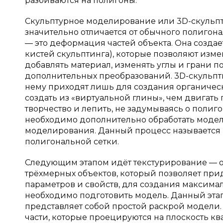
разбиваются на полигоны.
Скульптурное моделирование или 3D-скульпт
значительно отличается от обычного полигон
— это деформация частей объекта. Она созда
кистей скульптинга), которые позволяют изме
добавлять материал, изменять углы и грани п
дополнительных преобразований. 3D-скульпт
нему приходят лишь для создания органическ
создать из «виртуальной глины», чем двигать 
творчество и лепить, не задумываясь о полиго
необходимо дополнительно обработать модел
моделирования. Данный процесс называется р
полигональной сетки.
Следующим этапом идёт текстурирование — о
трёхмерных объектов, который позволяет пр
параметров и свойств, для создания максимал
необходимо подготовить модель. Данный этап
представляет собой простой раскрой модели.
части, которые проецируются на плоскость кв