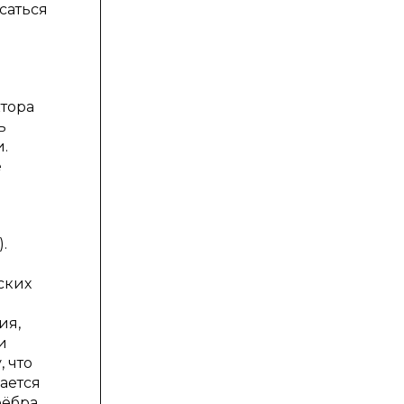
саться
м
ктора
ь
.
e
.
ских
ия,
и
 что
ается
рёбра