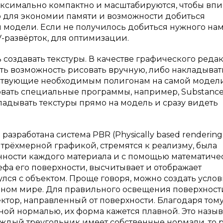
ксимально компактно и масштабируются, чтобы впи
о для экономии памяти и возможности добиться
 модели. Если не получилось добиться нужного на
V-развёрток, для оптимизации.
 создавать текстуры. В качестве графического реда
сть возможность рисовать вручную, либо накладыват
ветствующие необходимым полигонам на самой модели
вать специальные программы, например, Substanc
кладывать текстуры прямо на модель и сразу видеть
зработана система PBR (Physically based rendering)
 трёхмерной графикой, стремятся к реализму, была
нности каждого материала и с помощью математиче
ефа его поверхности, высчитывает и отображает
лся с объектом. Проще говоря, можно создать услов
альном мире. Для правильного освещения поверхност
тор, направленный от поверхности. Благодаря тому,
ой нормалью, их форма кажется плавной. Это назыв
аждый треугольник имеет собственные нормали, то 