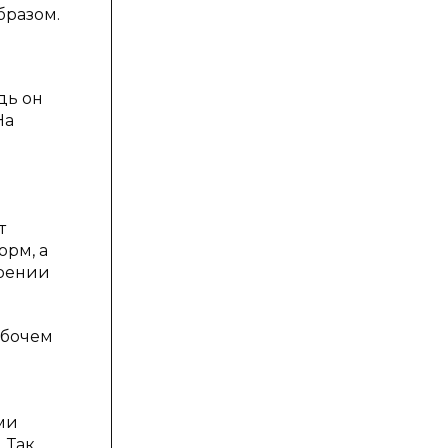
бразом.
дь он
На
т
орм, а
роении
абочем
и
ми
 Так,