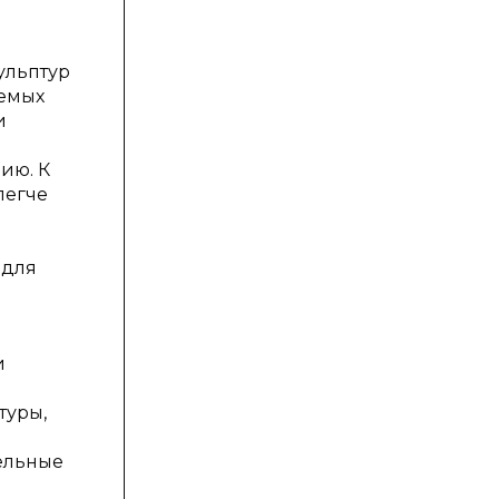
ульптур
аемых
и
ию. К
легче
 для
и
туры,
дельные