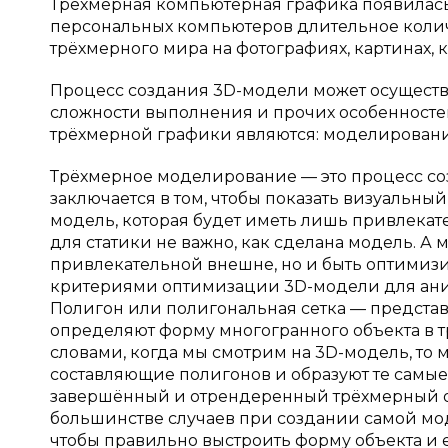
Трёхмерная компьютерная графика появилась
персональных компьютеров длительное коли
трёхмерного мира на фотографиях, картинах, 
Процесс создания 3D-модели может осуществля
сложности выполнения и прочих особенносте
трёхмерной графики являются: моделирование
Трёхмерное моделирование — это процесс соз
заключается в том, чтобы показать визуальны
модель, которая будет иметь лишь привлекате
для статики не важно, как сделана модель. А
привлекательной внешне, но и быть оптимиз
критериями оптимизации 3D-модели для аним
Полигон или полигональная сетка — представ
определяют форму многогранного объекта в 
словами, когда мы смотрим на 3D-модель, то 
составляющие полигонов и образуют те самые
завершённый и отрендеренный трёхмерный об
большинстве случаев при создании самой моде
чтобы правильно выстроить форму объекта и е