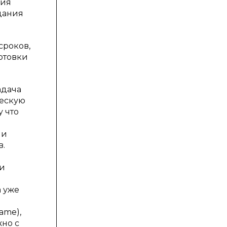
ния
дания
сроков,
отовки
адача
ческую
у что
ми
в.
ми
а уже
ame),
жно с