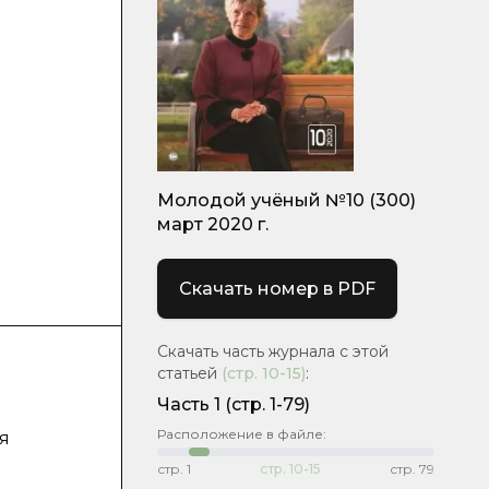
Молодой учёный №10 (300)
март 2020 г.
Скачать номер в PDF
Скачать часть журнала с этой
статьей
(стр.
10-15
)
:
Часть 1
(стр. 1-79)
Расположение в файле:
я
стр.
1
стр.
10-15
стр.
79