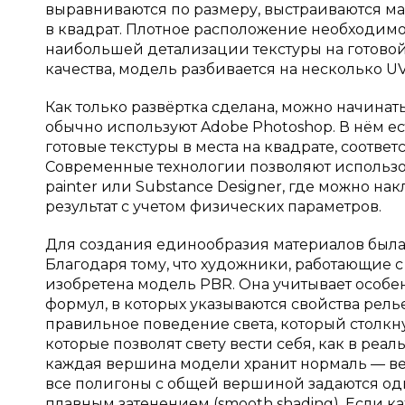
выравниваются по размеру, выстраиваются ма
в квадрат. Плотное расположение необходим
наибольшей детализации текстуры на готовой
качества, модель разбивается на несколько U
Как только развёртка сделана, можно начинать
обычно используют Adobe Photoshop. В нём е
готовые текстуры в места на квадрате, соот
Современные технологии позволяют использо
painter или Substance Designer, где можно на
результат с учетом физических параметров.
Для создания единообразия материалов была ра
Благодаря тому, что художники, работающие с
изобретена модель PBR. Она учитывает особе
формул, в которых указываются свойства рель
правильное поведение света, который столкну
которые позволят свету вести себя, как в ре
каждая вершина модели хранит нормаль — век
все полигоны с общей вершиной задаются одн
плавным затенением (smooth shading). Если к