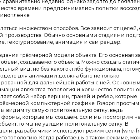
 сравнительно недавно, однако задолго до появле
чество времени предпринимались попытки воссоз
кинопленке.
ться множеством способов. Все зависит от целей, 
й производства. Обычно основными стадиями подг
, текстурирование, анимация и сам рендер.
дания трёхмерной модели объекта. Его основная з
й объем, создаваемого объекта. Можно создать стати
льный вид, но без какого-либо функционала, потом
 модель для анимации должна быть не только
ированной для дальнейшей работы с ней. Основны
ации являются: топология и количество полигоно
ляет собой набор вершин, граней и рёбер, которые
трёхмерной компьютерной графике. Говоря просты
мы видим ту самую полигональную сетку, ведь
 формы, которые мы создаём. Если мы посмотрим н
ъект, то мы не увидим полигональную сетку. В
ли, разработчики используют режим сетки (wire-fr
го топологию. Когда работаешь в таком режиме, мо