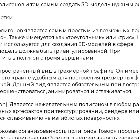
лигонов и тем самым создать 3D-модель нужным о
етки:
лигонов является самым простым из возможных, ве
. Также именуется как «треугольник» или «трис». 
и используется для создания 3D-моделей в сфере
м модель должна быть триангулированной. При
тить в полигон с тремя вершинами.
пространённый вид в трёхмерной графике. Он имее
т его крайне удобным для построения трёхмерных ф
ткой. Данный вид является обязательным при пост
ершенствоваться, анимироваться и сглаживаться.
on). Является нежелательным полигоном в любом р
личных артефактов при текстурировании, рендере ил
ся сглаживанию на изгибистых поверхностях.
оковая организованность полигонов. Говоря просты
ость полигональной сетки и непрерывность каркаса.