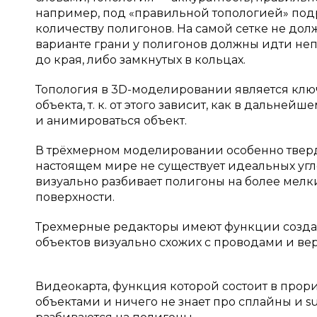
например, под «правильной топологией» под
количеству полигонов. На самой сетке не дол
варианте грани у полигонов должны идти непр
до края, либо замкнутых в кольцах.
Топология в 3D-моделировании является клю
объекта, т. к. от этого зависит, как в дальне
и анимироваться объект.
В трёхмерном моделировании особенно тверды
настоящем мире не существует идеальных углов
визуально разбивает полигоны на более мелк
поверхности.
Трехмерные редакторы имеют функции создан
объектов визуально схожих с проводами и ве
Видеокарта, функция которой состоит в прори
объектами и ничего не знает про сплайны и su