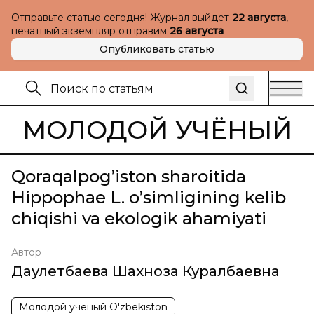
Отправьте статью сегодня! Журнал выйдет
22 августа
,
печатный экземпляр отправим
26 августа
Опубликовать статью
МОЛОДОЙ УЧЁНЫЙ
Qoraqalpog’iston sharoitida
Hippophae L. o’simligining kelib
chiqishi va ekologik ahamiyati
Автор
Даулетбаева Шахноза Куралбаевна
Молодой ученый O'zbekiston