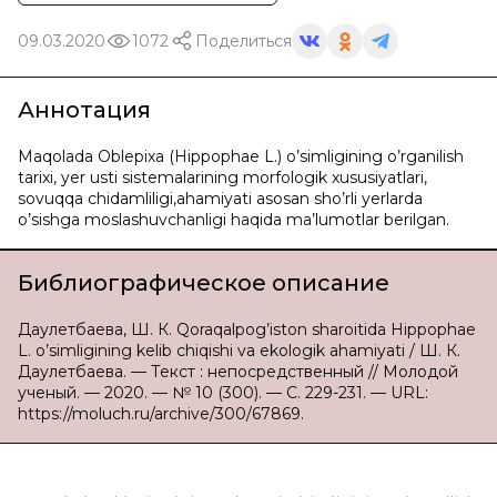
09.03.2020
1072
Поделиться
Аннотация
Maqolada Oblepixa (Hippophae L.) o’simligining o’rganilish
tarixi, yer usti sistemalarining morfologik xususiyatlari,
sovuqqa chidamliligi,ahamiyati asosan sho’rli yerlarda
o’sishga moslashuvchanligi haqida ma’lumotlar berilgan.
Библиографическое описание
Даулетбаева, Ш. К. Qoraqalpog’iston sharoitida Hippophae
L. o’simligining kelib chiqishi va ekologik ahamiyati / Ш. К.
Даулетбаева. — Текст : непосредственный // Молодой
ученый. — 2020. — № 10 (300). — С. 229-231. — URL:
https://moluch.ru/archive/300/67869.