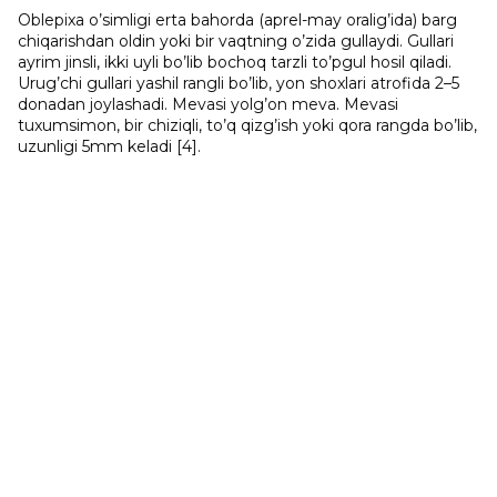
Oblepixa o’simligi erta bahorda (aprel-may oralig’ida) barg
chiqarishdan oldin yoki bir vaqtning o’zida gullaydi. Gullari
ayrim jinsli, ikki uyli bo’lib bochoq tarzli to’pgul hosil qiladi.
Urug’chi gullari yashil rangli bo’lib, yon shoxlari atrofida 2–5
donadan joylashadi. Mevasi yolg’on meva. Mevasi
tuxumsimon, bir chiziqli, to’q qizg’ish yoki qora rangda bo’lib,
uzunligi 5mm keladi [4].