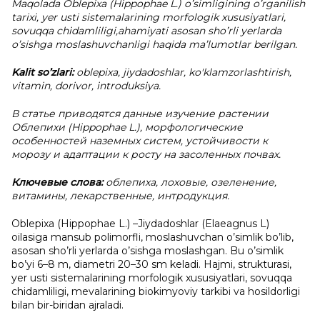
Maqolada Oblepixa (Hippophae L.) o’simligining o’rganilish
tarixi, yer usti sistemalarining morfologik xususiyatlari,
sovuqqa chidamliligi,ahamiyati asosan sho’rli yerlarda
o’sishga moslashuvchanligi haqida ma’lumotlar berilgan.
Kalit so’zlari:
oblepixa, jiydadoshlar, ko'klamzorlashtirish,
vitamin, dorivor, introduksiya.
В статье приводятся данные изучение растении
Облепихи (Hippophae L.), морфологические
особенностей наземных систем, устойчивости к
морозу и адаптации к росту на засоленных почвах.
Ключевые слова:
облепиха, лоховые, озеленение,
витамины, лекарственные, интродукция.
Oblepixa (Hippophae L.) –Jiydadoshlar (Elaeagnus L)
oilasiga mansub polimorfli, moslashuvchan o’simlik bo’lib,
asosan sho’rli yerlarda o’sishga moslashgan. Bu o’simlik
bo’yi 6–8 m, diametri 20–30 sm keladi. Hajmi, strukturasi,
yer usti sistemalarining morfologik xususiyatlari, sovuqqa
chidamliligi, mevalarining biokimyoviy tarkibi va hosildorligi
bilan bir-biridan ajraladi.