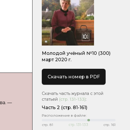
Молодой учёный №10 (300)
март 2020 г.
Скачать номер в PDF
Скачать часть журнала с этой
статьей
(стр.
131-133
)
:
ва. —
Часть 2
(стр. 81-161)
Расположение в файле:
стр.
81
стр.
131-133
стр.
161