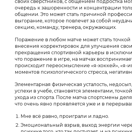
своих сверстников, с общением подростка мог
очередь к зашоренности и концентрации тольк
общении. Это может стать причиной професс
выгорание, которое повлечет за собой неудач
секцию, команду, тренера, окружающих.
Поражение в любом матче может стать точкой
внесения корректировок для улучшения своих
прекращения спортивной карьеры в исключите
что поражение в игре, на матчах воспринима
происходит переосмысление «я-хоккей», «я-игр
моментов психологического стресса, негативн
Элементарная физическая усталость, недосып,
успехи в учебе, становятся элементами, точко
ухода из спорта. После матча спортсмены дел
что очень явно проявляется уже и в перерыв
Мне всё равно, проиграли и ладно.
Эмоциональный взрыв, выход энергии через 
психике того, кто так поступает, и на психи