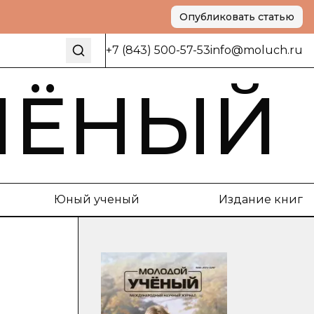
Опубликовать статью
+7 (843) 500-57-53
info@moluch.ru
ЧЁНЫЙ
Юный ученый
Издание книг