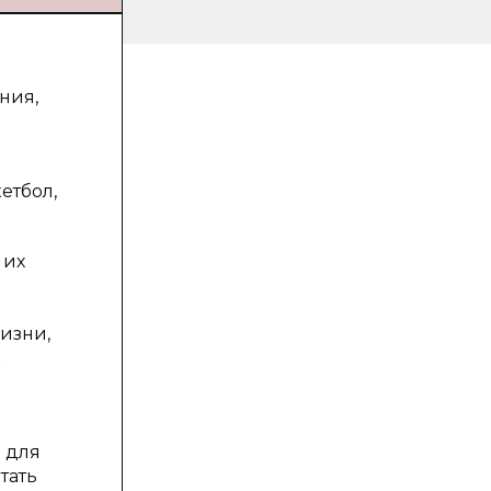
ния,
етбол,
 их
изни,
 для
тать