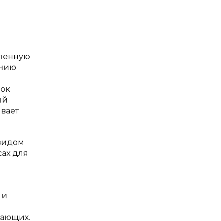
еленную
ению
нок
ый
ывает
 видом
сах для
 и
лающих.