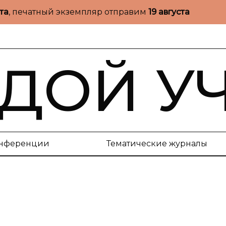
ста
, печатный экземпляр отправим
19 августа
ДОЙ У
нференции
Тематические журналы