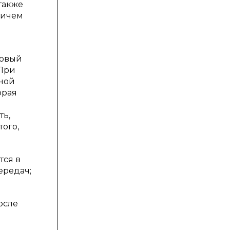
также
ничем
новый
 При
нной
орая
ть,
того,
тся в
ередач;
осле