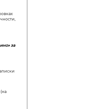
ровках
чности,
ино» за
записки
(на