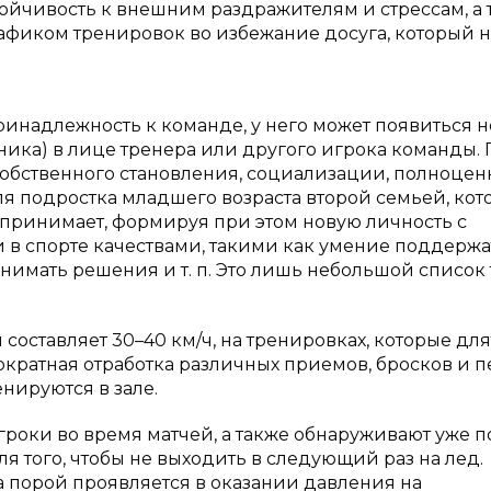
тойчивость к внешним раздражителям и стрессам, а 
афиком тренировок во избежание досуга, который 
ринадлежность к команде, у него может появиться 
ника) в лице тренера или другого игрока команды.
собственного становления, социализации, полноце
я подростка младшего возраста второй семьей, кот
е принимает, формируя при этом новую личность с
в спорте качествами, такими как умение поддержа
имать решения и т. п. Это лишь небольшой список 
.
оставляет 30–40 км/ч, на тренировках, которые для
кратная отработка различных приемов, бросков и п
нируются в зале.
роки во время матчей, а также обнаруживают уже п
я того, чтобы не выходить в следующий раз на лед.
 порой проявляется в оказании давления на