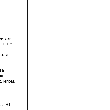
ой для
в том,
 для
за
аже
д игры,
 и на