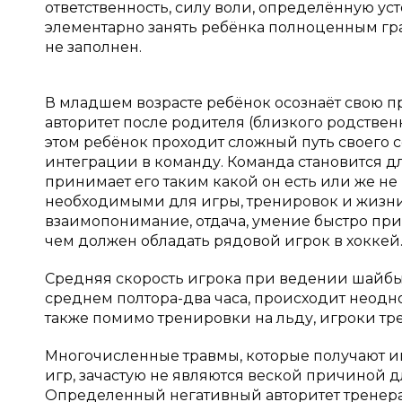
ответственность, силу воли, определённую ус
элементарно занять ребёнка полноценным гр
не заполнен.
В младшем возрасте ребёнок осознаёт свою п
авторитет после родителя (близкого родствен
этом ребёнок проходит сложный путь своего 
интеграции в команду. Команда становится дл
принимает его таким какой он есть или же н
необходимыми для игры, тренировок и жизни 
взаимопонимание, отдача, умение быстро прин
чем должен обладать рядовой игрок в хоккей
Средняя скорость игрока при ведении шайбы с
среднем полтора-два часа, происходит неодно
также помимо тренировки на льду, игроки тре
Многочисленные травмы, которые получают иг
игр, зачастую не являются веской причиной дл
Определенный негативный авторитет тренера