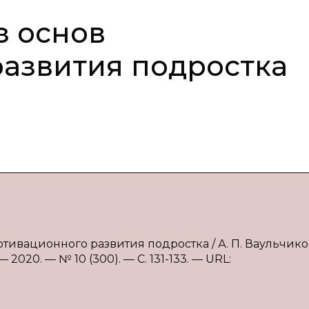
з основ
азвития подростка
мотивационного развития подростка / А. П. Ваульчико
2020. — № 10 (300). — С. 131-133. — URL: