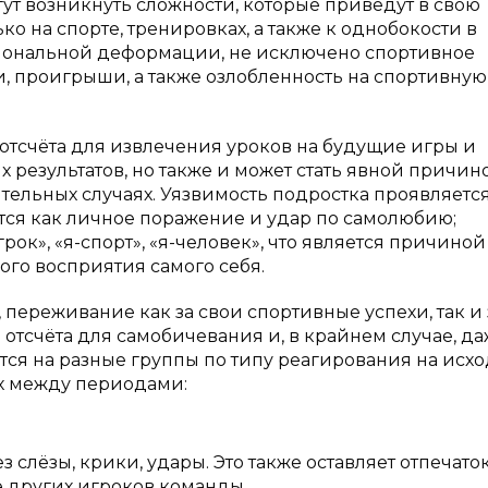
ут возникнуть сложности, которые приведут в свою
о на спорте, тренировках, а также к однобокости в
иональной деформации, не исключено спортивное
и, проигрыши, а также озлобленность на спортивную
 отсчёта для извлечения уроков на будущие игры и
 результатов, но также и может стать явной причин
льных случаях. Уязвимость подростка проявляется 
ется как личное поражение и удар по самолюбию;
ок», «я-спорт», «я-человек», что является причиной
ого восприятия самого себя.
 переживание как за свои спортивные успехи, так и 
й отсчёта для самобичевания и, в крайнем случае, д
ятся на разные группы по типу реагирования на исхо
ах между периодами:
слёзы, крики, удары. Это также оставляет отпечаток
ке других игроков команды.