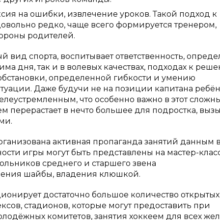
ия на ошибки, извлечение уроков. Такой подход к
довольно редко, чаще всего формируется тренером,
ороны родителей.
ный вид спорта, воспитывает ответственность, опред
ма дня, так и в волевых качествах, подходах к реш
обстановки, определенной гибкости и умению
туации. Даже будучи не на позиции капитана ребё
елеустремленным, что особенно важно в этот сложн
м перерастает в нечто большее для подростка, выз
ми.
рганизована активная пропаганда занятий данным
ости игры могут быть представлены на мастер-клас
ольников среднего и старшего звена
ения шайбы, владения клюшкой.
ионирует достаточно большое количество открытых
ексов, стадионов, которые могут предоставить при
лодёжных комитетов, занятия хоккеем для всех же