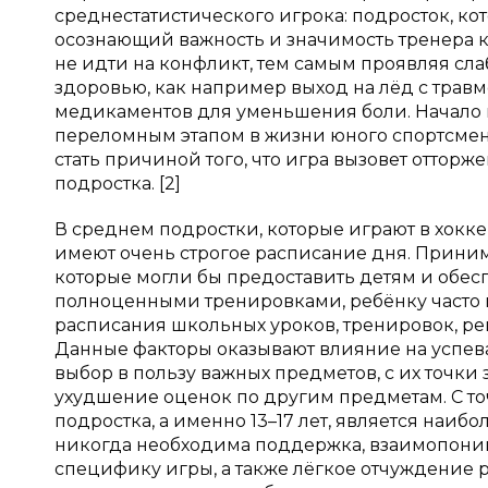
среднестатистического игрока: подросток, ко
осознающий важность и значимость тренера ка
не идти на конфликт, тем самым проявляя сла
здоровью, как например выход на лёд с травм
медикаментов для уменьшения боли. Начало 
переломным этапом в жизни юного спортсмена
стать причиной того, что игра вызовет оттор
подростка. [2]
В среднем подростки, которые играют в хок
имеют очень строгое расписание дня. Прини
которые могли бы предоставить детям и обес
полноценными тренировками, ребёнку часто 
расписания школьных уроков, тренировок, реп
Данные факторы оказывают влияние на успев
выбор в пользу важных предметов, с их точки 
ухудшение оценок по другим предметам. С т
подростка, а именно 13–17 лет, является наиб
никогда необходима поддержка, взаимопонима
специфику игры, а также лёгкое отчуждение 