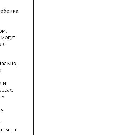
ребенка
ом,
 могут
для
ально,
,
и и
ссах.
ть
ля
я
ом, от