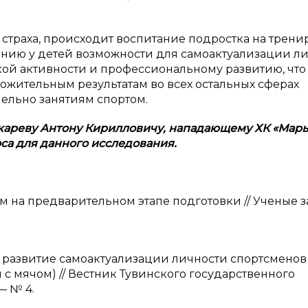
траха, происходит воспитание подростка на трени
лению у детей возможности для самоактуализации ли
кой активности и профессиональному развитию, что
ожительным результатам во всех остальных сферах
лельно занятиям спортом.
кареву Антону Кирилловичу, нападающему ХК «Марь
са для данного исследования.
еем на предварительном этапе подготовки // Ученые 
а развитие самоактуализации личности спортсменов 
 мячом) // Вестник Тувинского государственного
— № 4.