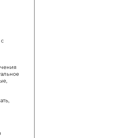
 с
ечения
уальное
ые,
ать,
в