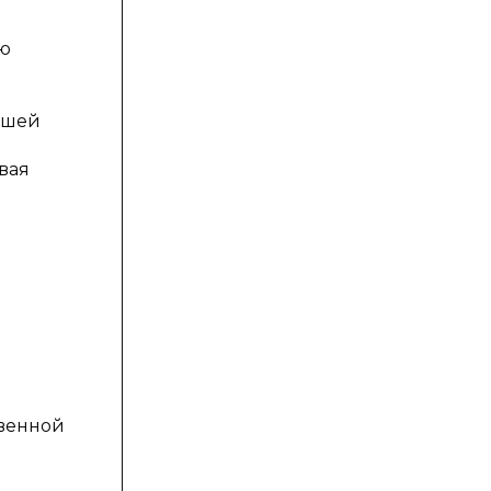
ую
л
ашей
вая
твенной