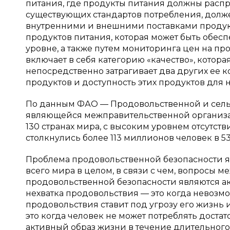
питания, где продукты питания должны распр
существующих стандартов потребления, долже
внутренними и внешними поставками продукт
продуктов питания, которая может быть обе
уровне, а также путем мониторинга цен на пр
включает в себя категорию «качество», котора
непосредственно затрагивает два других ее 
продуктов и доступность этих продуктов для 
По данным ФАО — Продовольственной и сел
являющейся межправительственной организац
130 странах мира, с высоким уровнем отсутст
столкнулись более 113 миллионов человек в 53 
Проблема продовольственной безопасности яв
всего мира в целом, в связи с чем, вопросы 
продовольственной безопасности являются а
нехватка продовольствия — это когда невозмо
продовольствия ставит под угрозу его жизнь 
это когда человек не может потреблять доста
активный образ жизни в течение длительног