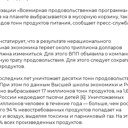
низации «Всемирная продовольственная программа»
в на планете выбрасывается в мусорную корзину, так
рдов тонн продуктов питания, сообщает пресс-служ
татирует, что в результате нерационального
ьная экономика теряет около триллиона долларов
лжна измениться. Для этого ВПП объявила о компан
ую трату продовольствия. Для этого следует сократ
продуктов.
оследних лет уничтожает десятки тонн продовольст
а. При этом по данным Высшей школы экономики и Р
о выбрасывают 17 миллионов тонн продуктов, на 1,
 России недоедают тысячи детей [6]. Уничтожаемых
иллионов человек в течение года — больше, чем ро
того 94 % невостребованных продуктов попадает на
у и воздух, выделяя токсины и парниковый газ. На э
 % всех произведенных продуктов.