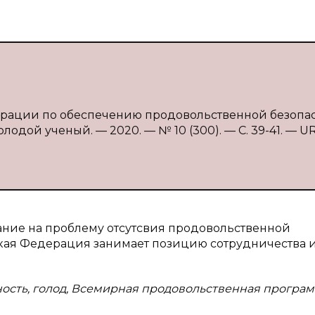
ерации по обеспечению продовольственной безопас
олодой ученый. — 2020. — № 10 (300). — С. 39-41. — UR
ание на проблему отсутсвия продовольственной
йская Федерация занимает позицию сотрудничества 
ость, голод, Всемирная продовольственная програ