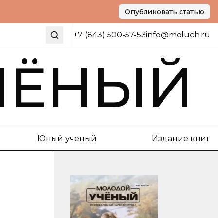
Опубликовать статью
+7 (843) 500-57-53
info@moluch.ru
ЧЁНЫЙ
Юный ученый
Издание книг