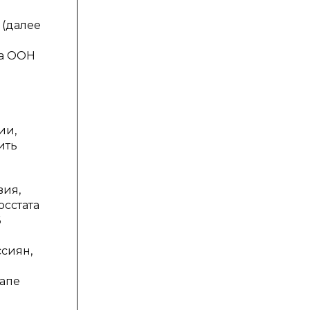
 (далее
ба ООН
ии,
ить
вия,
осстата
6
ссиян,
тапе