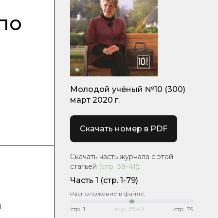
по
Молодой учёный №10 (300)
март 2020 г.
Скачать номер в PDF
Скачать часть журнала с этой
статьей
(стр.
39-41
)
:
Часть 1
(стр. 1-79)
Расположение в файле:
и
стр.
1
стр.
39-41
стр.
79