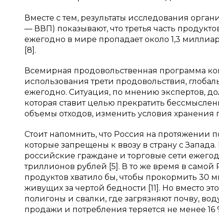
Вместе с тем, результаты исследования орга
— ВВП) показывают, что третья часть продукто
ежегодно в мире пропадает около 1,3 миллиа
[8].
Всемирная продовольственная программа конс
использования трети продовольствия, глобал
ежегодно. Ситуация, по мнению экспертов, до
которая ставит целью прекратить бессмысленн
объемы отходов, изменить условия хранения 
Стоит напомнить, что Россия на протяжении п
которые запрещены к ввозу в страну с Запад
российские граждане и торговые сети ежегодн
триллионов рублей [5]. В то же время в самой
продуктов хватило бы, чтобы прокормить 30 м
живущих за чертой бедности [11]. Но вместо э
полигоны и свалки, где загрязняют почву, вод
продажи и потребления теряется не менее 16