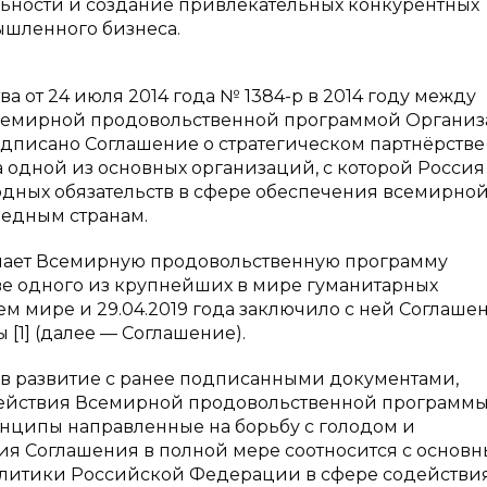
ьности и создание привлекательных конкурентных
ышленного бизнеса.
а от 24 июля 2014 года № 1384-р в 2014 году между
семирной продовольственной программой Органи
писано Соглашение о стратегическом партнёрстве
ла одной из основных организаций, с которой Россия
дных обязательств в сфере обеспечения всемирно
бедным странам.
нает Всемирную продовольственную программу
е одного из крупнейших в мире гуманитарных
м мире и 29.04.2019 года заключило с ней Соглаше
 [1] (далее — Соглашение).
 в развитие с ранее подписанными документами,
одействия Всемирной продовольственной программ
инципы направленные на борьбу с голодом и
ия Соглашения в полной мере соотносится с основ
литики Российской Федерации в сфере содействи