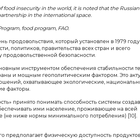
f food insecurity in the world, it is noted that the Russian
artnership in the international space.
Program, food program, FAO.
нь продовольствия, который установлен в 1979 году
и, политиков, правительства всех стран и всего
у продовольственной безопасности.
сновным инструментом обеспечения стабильности т
раны и мощным геополитическим фактором. Это акт
ошений, охватывающее экологические, национальн
е факторы.
ть» принято понимать способность системы создав
беспечивать ими население, проживающее на всей
е (не ниже нормы минимального потребления) [10].
го предполагает физическую доступность продукто