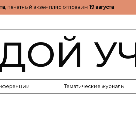
ста
, печатный экземпляр отправим
19 августа
ДОЙ У
нференции
Тематические журналы