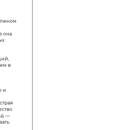
олжном
е она
ых
ций,
ем в
о и
страя
ество
од —
вать