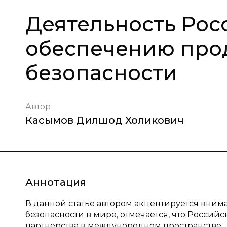
Деятельность Рос
обеспечению про
безопасности
Автор
Касымов Дилшод Холикович
Аннотация
В данной статье автором акцентируется вним
безопасности в мире, отмечается, что Росси
партнерства в междунородном пространстве.