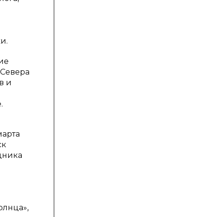
а
я
и.
ие
 Севера
в и
.
марта
ск
дника
олнца»,