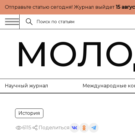
Отправьте статью сегодня! Журнал выйдет
15 авгу
МОЛО
Научный журнал
Международные ко
История
6115
Поделиться