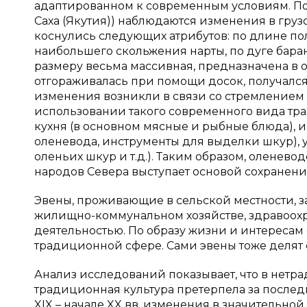
адаптированном к современным условиям. По
Саха (Якутия)) наблюдаются изменения в груз
коснулись следующих атрибутов: по длине п
наибольшего скольжения нарты, по дуге бара
размеру весьма массивная, предназначена в 
отгораживалась при помощи досок, получался
изменения возникли в связи со стремлением 
использовании такого современного вида тран
кухня (в основном мясные и рыбные блюда), и
оленевода, инструменты для выделки шкур), у
оленьих шкур и т.д.). Таким образом, оленев
народов Севера выступает основой сохранени
Эвены, проживающие в сельской местности, з
жилищно-коммунальном хозяйстве, здравоох
деятельностью. По образу жизни и интересам о
традиционной сфере. Сами эвены тоже делят 
Анализ исследований показывает, что в нетра
традиционная культура претерпела за послед
XIX
– начале
XX
вв. изменения в значительной