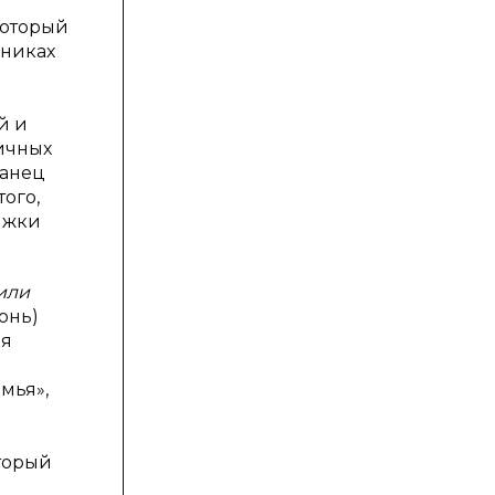
который
дниках
й и
ичных
танец
ого,
ыжки
или
юнь)
ия
мья»,
оторый