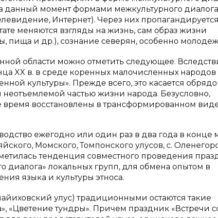
 на данный момент формами межкультурного диалог
левидение, Интернет). Через них пропагандируетс
тате меняются взгляды на жизнь, сам образ жизни
, пища и др.), сознание северян, особенно молодеж
данной области можно отметить следующее. Вследств
онца
XX
в. в среде коренных малочисленных народов
ной культуры». Прежде всего, это касается обрядо
 неотъемлемой частью жизни народа. Безусловно,
 время восстановлены в трансформированном виде
еводство ежегодно или один раз в два года в конце 
ского, Момского, Томпонского улусов, с. Оленегор
наметилась тенденция совместного проведения праз
о диалога» локальных групп, для обмена опытом в
ения языка и культуры этноса.
лайиховский улус) традиционными остаются такие
, «Цветение тундры». Причем праздник «Встречи с