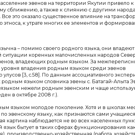
расселение эвенов на территории Якутии привело к
ому сближению, а также к слиянию с другими народ
 Все это оказало существенное влияние на трансф
 этноса, к утрате многих ее элементов и формиров
язычна – помимо своего родного языка, они владеют
ой ситуации коренных малочисленных народов Севе
эвенов, владеющих родным языком. За межпереписн
ние уровня владения родным языком среди эвенов
 улусов [3, с.58]. По данным ассоциативного экспе
родным языком словника эвены с. Батагай-Алыта Э
 языком нежели родным эвенским и чаще использую
н в октябре 2008 г.).
ым языком молодое поколение. Хотя и в школах ме
по эвенскому языку, как признаются сами учащиеся
ая картина наблюдается не во всех населенных пунк
й язык бытует в таких сферах функционирования ка
я), производственно-хозяйственная (работа, хозяйс