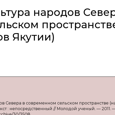
ьтура народов Севе
льском пространств
ов Якутии)
дов Севера в современном сельском пространстве (н
екст : непосредственный // Молодой ученый. — 2011. 
archive/30/3508.