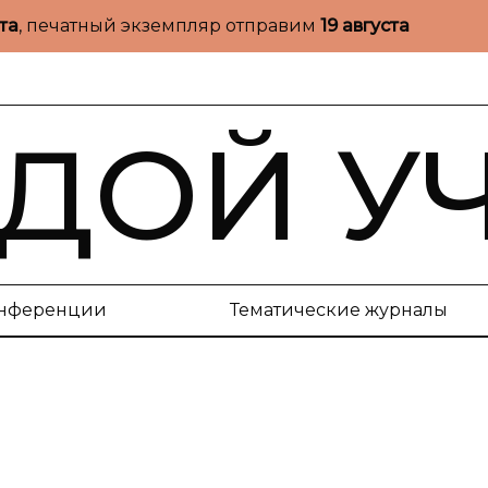
ста
, печатный экземпляр отправим
19 августа
ДОЙ У
нференции
Тематические журналы