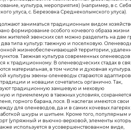
вание, культура, мероприятия) (например, в с. Себя
кого улуса, с. Березовка Среднеколымского улуса).
одолжают заниматься традиционным видом хозяйст
язано формирование особого кочевого образа жизни
м жителей эвенских сел можно разделить на две г
два типа культур: таежную и поселковую. Оленевод
ционной жизнеобеспечивающей территории, удален
унктов. Таежная культура современных оленеводов
я к традиционному. В оленеводческих стадах в свя
ся материальная, в том числе и духовная культура.
й культуры эвены-оленеводы стараются адаптиров
 традиции и новации сочетались органично. Так,
ьзуют традиционную замшевую и меховую
ную и приемлемую в таежных условиях, сохраняетс
еня, горного барана, лося. В наслегах имеются свои
жду для оленеводов, да и в самих кочевых лагерях
аботкой шкуры и шитьем. Кроме того, популярным 
рт (упряжный и вьючно-верховой, элементы которы
также используется в усовершенствованном виде,