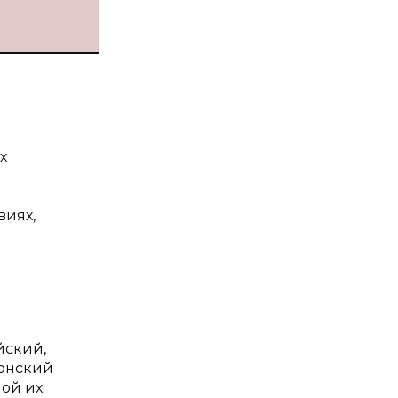
х
а
виях,
йский,
конский
ной их