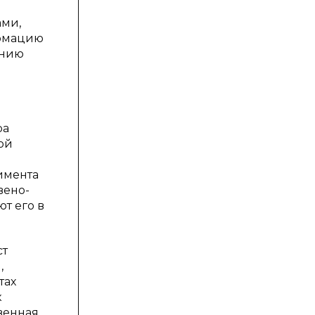
ами,
ормацию
анию
ра
ой
римента
вено-
т его в
ст
,
тах
к
твенная