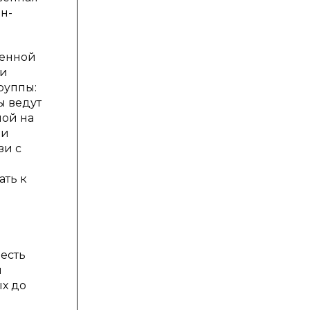
н-
венной
 и
руппы:
ы ведут
ной на
 и
зи с
ать к
я
 есть
и
х до