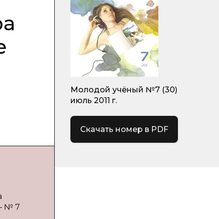
ра
е
Молодой учёный №7 (30)
июль 2011 г.
Скачать номер в PDF
а
— № 7