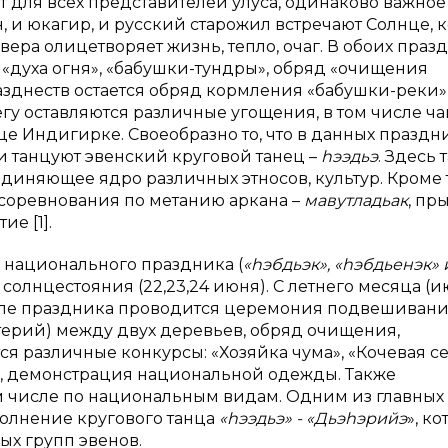
т для всех представителей улуса, одинаково важное
, и юкагир, и русский старожил встречают Солнце, 
ра олицетворяет жизнь, тепло, очаг. В обоих праз
«духа огня», «бабушки-тундры», обряд «очищения
азднеств остается обряд кормления «бабушки-реки»
гу оставляются различные угощения, в том числе ча
е Индигирке. Своеобразно то, что в данных праздн
и танцуют эвенский круговой танец –
hээдьэ
. Здесь 
диняющее ядро различных этносов, культур. Кроме т
соревнования по метанию аркана –
мавутладьак
, пр
ие [1].
 национального праздника (
«
h
эбдьэк», «
h
эбдьенэк» 
о солнцестояния (22,23,24 июня). С летнего месяца (и
чале праздника проводится церемония подвешиван
терий) между двух деревьев, обряд очищения,
я различные конкурсы: «Хозяйка чума», «Кочевая се
л, демонстрация национальной одежды. Также
м числе по национальным видам. Одним из главных
полнение кругового танца
«
h
ээдьэ» - «Дьэ
h
эрийэ
», к
ых групп эвенов.