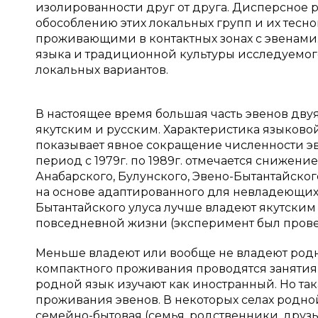
изолированности друг от друга. Дисперсное 
обособлению этих локальных групп и их тесн
проживающими в контактных зонах с эвенами.
языка и традиционной культуры исследуемого
локальных вариантов.
В настоящее время большая часть эвенов дву
якутским и русским. Характеристика языков
показывает явное сокращение численности 
период с 1979г. по 1989г. отмечается сниже
Анабарского, Булунского, Эвено-Бытантайского
на основе адаптированного для невладеющих 
Бытантайского улуса лучше владеют якутским
повседневной жизни (эксперимент был проведе
Меньше владеют или вообще не владеют родн
компактного проживания проводятся занятия 
родной язык изучают как иностранный. Но так
проживания эвенов. В некоторых селах родно
семейно-бытовая (семья, родственники, друзь