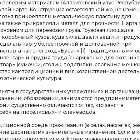
 полевым материалам (Аллаиховский улус Республ
овой нарте. Конструкция остается такой же, но изме
олозья прикрепляли металлическую пластину для
на также прикрепляли металл для прочности. Нарта 
основном для перевозки груза. Грузовая площадка
 коробчатый кузов, куда складывали вещи и продук
сделать нарту более прочной и долговечной при
спорта как снегоход «Буран» [1]. Традиционными о
нвентарь и орудия труда (снаряжение для охотника
тварь (сумочки, столик, подстилки, спальные мешки
одство как традиционный вид хозяйственной деятел
я этнической культуры.
аняты в государственных учреждениях и организаци
ранении, образовании, занимаются предпринимате
ни существенно отличаются от тех, кто занят в
себя на «поселковых» и оленеводов.
диционной среде проживания (в селах, наслегах) э
ние десятилетия значительные изменения. Если в 
 степени происходили в форме межкультурного диа