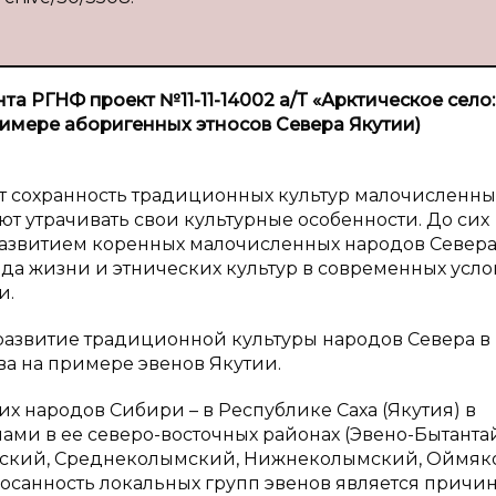
а РГНФ проект №11-11-14002 а/Т «Арктическое село:
римере аборигенных этносов Севера Якутии)
т сохранность традиционных культур малочисленны
т утрачивать свои культурные особенности. До сих
 развитием коренных малочисленных народов Север
а жизни и этнических культур в современных усло
и.
 развитие традиционной культуры народов Севера в
ва на примере эвенов Якутии.
х народов Сибири – в Республике Саха (Якутия) в
ми в ее северо-восточных районах (Эвено-Бытанта
яйский, Среднеколымский, Нижнеколымский, Оймя
збросанность локальных групп эвенов является причи