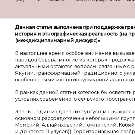
Данная статья выполнена при поддержке грант
история и этнографическая реальность (на п
(междисциплинарный дискурс)»
В настоящее время особое внимание вызывае
народов Севера, многие из которых продолжаю
актуальными остаются вопросы, связанные с
Якутии, трансформацией традиционного уклад
особенностями их социокультурной адаптаци
В рамках данной статьи хотелось бы осветить
условиях современного сельского пространст
Эвены – один из древних тунгусо-маньчжурски
основном рассредоточены небольшими группа
Момский, Аллайиховский, Томпонский, Коб
и др. (всего 11 улусов)). Территориальная ра