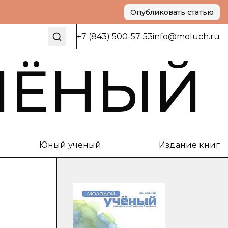
Опубликовать статью
+7 (843) 500-57-53
info@moluch.ru
ЧЁНЫЙ
Юный ученый
Издание книг