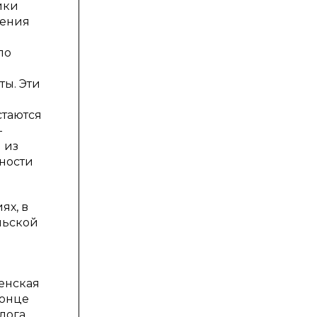
ики
нения
по
ты. Эти
стаются
-
 из
ьности
ях, в
льской
венская
конце
лога,