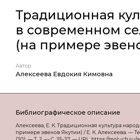
Традиционная кул
в современном се
(на примере эвен
Автор
Алексеева Евдокия Кимовна
Библиографическое описание
Алексеева, Е. К. Традиционная культура наро
примере эвенов Якутии) / Е. К. Алексеева. — Т
(30). — Т. 2. — С. 35-37. — URL: https://moluch.ru/