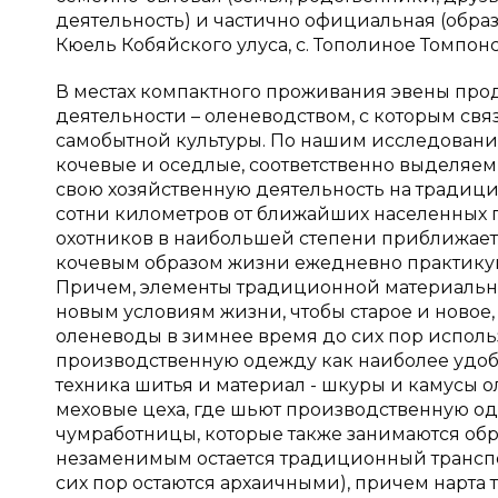
деятельность) и частично официальная (образо
Кюель Кобяйского улуса, с. Тополиное Томпонс
В местах компактного проживания эвены пр
деятельности – оленеводством, с которым св
самобытной культуры. По нашим исследования
кочевые и оседлые, соответственно выделяем 
свою хозяйственную деятельность на тради
сотни километров от ближайших населенных п
охотников в наибольшей степени приближаетс
кочевым образом жизни ежедневно практикуют
Причем, элементы традиционной материально
новым условиям жизни, чтобы старое и новое,
оленеводы в зимнее время до сих пор испол
производственную одежду как наиболее удоб
техника шитья и материал - шкуры и камусы ол
меховые цеха, где шьют производственную оде
чумработницы, которые также занимаются обр
незаменимым остается традиционный транспо
сих пор остаются архаичными), причем нарта 