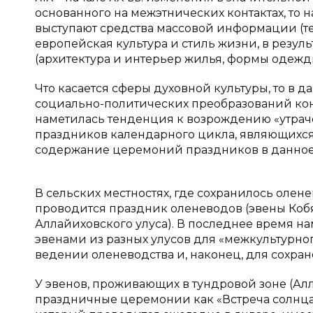
основанного на межэтнических контактах, то
выступают средства массовой информации (те
европейская культура и стиль жизни, в резуль
(архитектура и интерьер жилья, формы одежды
Что касается сферы духовной культуры, то в 
социально-политических преобразований к
наметилась тенденция к возрождению «утрачен
праздников календарного цикла, являющихся
содержание церемоний праздников в данное
В сельских местностях, где сохранилось олен
проводится праздник оленеводов (эвены Кобяй
Аллайиховского улуса). В последнее время 
эвенами из разных улусов для «межкультурног
ведении оленеводства и, наконец, для сохран
У эвенов, проживающих в тундровой зоне (Ал
праздничные церемонии как «Встреча солнца»