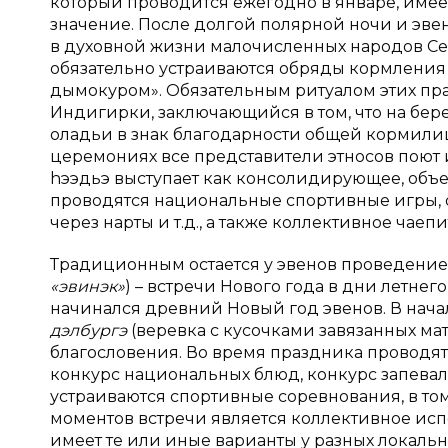
который проводится ежегодно в январе, имее
значение. После долгой полярной ночи и эвен
в духовной жизни малочисленных народов Севе
обязательно устраиваются обряды кормления 
дымокуром». Обязательным ритуалом этих пр
Индигирки, заключающийся в том, что на бере
оладьи в знак благодарности общей кормилиц
церемониях все представители этносов поют 
h
ээдьэ выступает как консолидирующее, объе
проводятся национальные спортивные игры, 
через нарты и т.д., а также коллективное чаепит
Традиционным остается у эвенов проведение
«эвинэк»
) – встречи Нового года в дни летнег
начинался древний Новый год эвенов. В на
дэлбургэ
(веревка с кусочками завязанных ма
благословения. Во время праздника проводятс
конкурс национальных блюд, конкурс запева
устраиваются спортивные соревнования, в то
моментов встречи является коллективное ис
имеет те или иные варианты у разных локальн