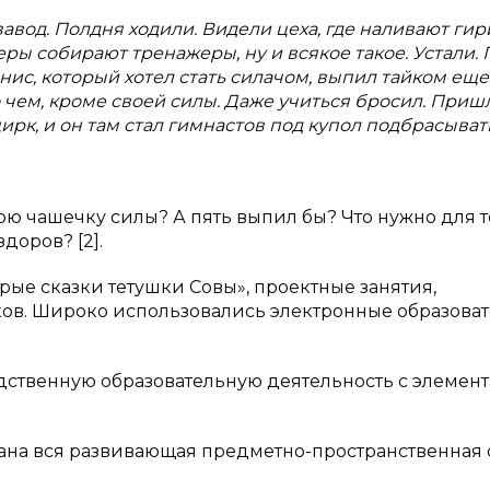
вод. Полдня ходили. Видели цеха, где наливают гир
еры собирают тренажеры, ну и всякое такое. Устали. 
нис, который хотел стать силачом, выпил тайком еще
 о чем, кроме своей силы. Даже учиться бросил. Приш
ирк, и он там стал гимнастов под купол подбрасывать
 чашечку силы? А пять выпил бы? Что нужно для т
доров? [2].
ые сказки тетушки Совы», проектные занятия,
ов. Широко использовались электронные образова
дственную образовательную деятельность с элемен
ана вся развивающая предметно-пространственная 