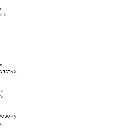
,
а в
х
Толстых,
ли
М.
ровому
,