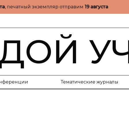
ста
, печатный экземпляр отправим
19 августа
ДОЙ У
нференции
Тематические журналы