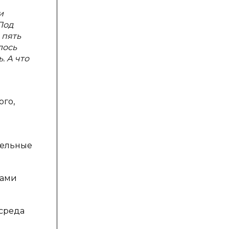
и
Под
 пять
лось
. А что
ого,
тельные
тами
среда