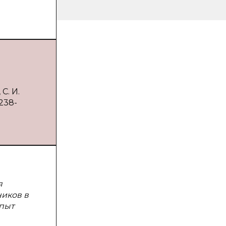
С. И.
238-
я
ников в
опыт