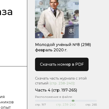
аза
Молодой учёный №8 (298)
февраль 2020 г.
Скачать номер в PDF
Скачать часть журнала с этой
статьей
(стр.
238-240
)
:
Часть 4
(стр. 197-265)
ния
Расположение в файле:
ьников
стр.
197
стр.
238-240
стр.
265
 опыт