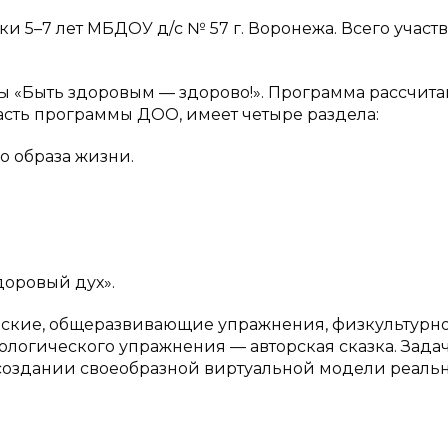
 5–7 лет МБДОУ д/c № 57 г. Воронежа. Всего участ
 «Быть здоровым — здорово!». Программа рассчита
часть программы ДОО, имеет четыре раздела:
о образа жизни.
доровый дух».
еские, общеразвивающие упражнения, физкультурно
логического упражнения — авторская сказка. Зада
 создании своеобразной виртуальной модели реальн