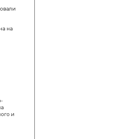
вовали
на на
-
ча
ого и