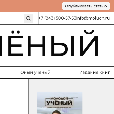
Опубликовать статью
+7 (843) 500-57-53
info@moluch.ru
ЧЁНЫЙ
Юный ученый
Издание книг