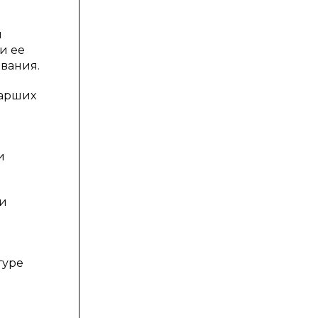
и
и ее
вания.
тарших
и
 и
туре