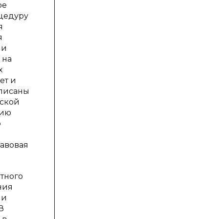
ое
оцедуру
я
я
 и
 на
х
ет и
описаны
еской
нию
ю
равовая
тного
ния
 и
В