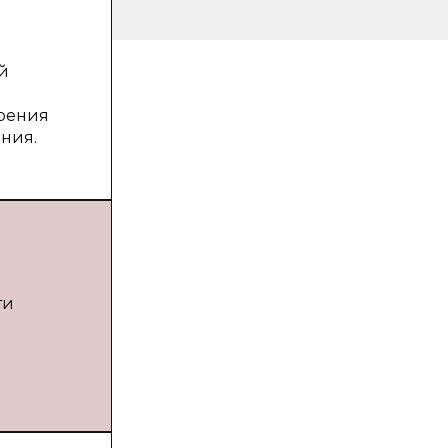
й
дрения
ния.
ти