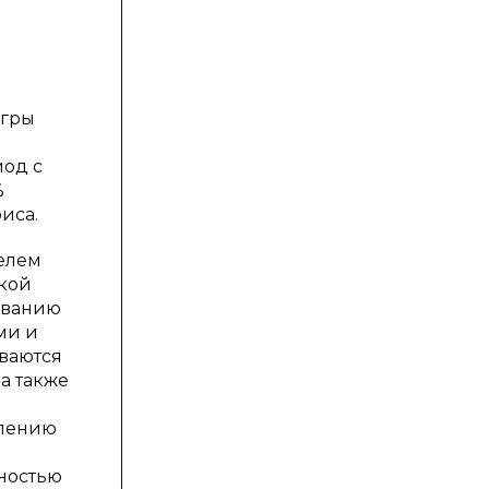
Югры
иод с
%
иса.
елем
ской
ованию
ми и
ваются
а также
влению
ностью