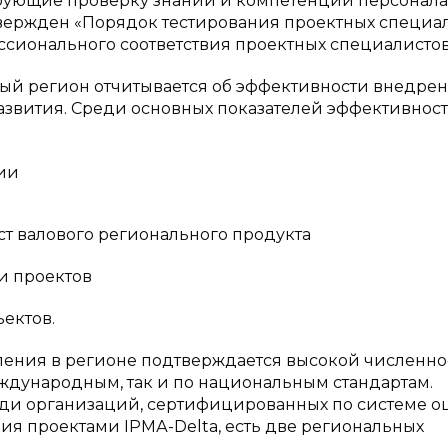
рующие проверку знаний и компетенций персонала
твержден «Порядок тестирования проектных специал
сионального соответствия проектных специалистов
ый регион отчитывается об эффективности внедре
азвития. Среди основных показателей эффективнос
ии
ст валового регионального продукта
и проектов
ектов.
ления в регионе подтверждается высокой численн
ждународным, так и по национальным стандартам.
еди организаций, сертифицированных по системе о
я проектами IPMА-Delta, есть две региональных