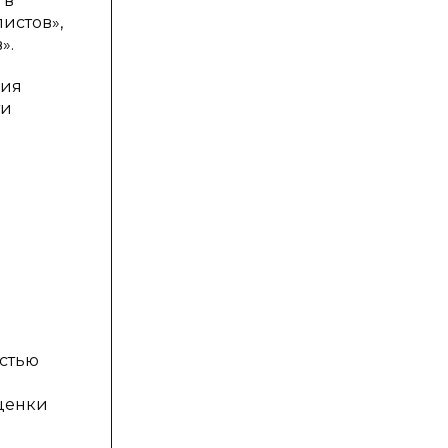
 в
истов»,
».
ния
ти
остью
ценки