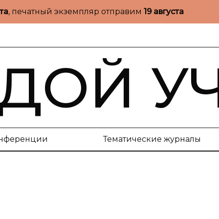
ста
, печатный экземпляр отправим
19 августа
ДОЙ У
нференции
Тематические журналы