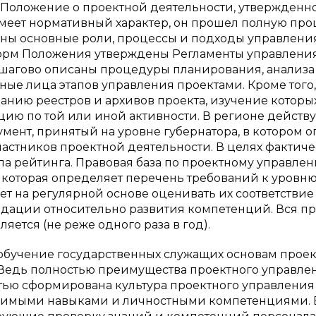
 Положение о проектной деятельности, утвержденн
меет нормативный характер, он прошел полную пр
аны основные роли, процессы и подходы управлени
норм Положения утверждены Регламенты управлени
ошагово описаны процедуры планирования, анализа
ные лица этапов управления проектами. Кроме того,
анию реестров и архивов проекта, изучение которы
ию по той или иной активности. В регионе действу
ент, принятый на уровне губернатора, в котором 
астников проектной деятельности. В целях фактич
 рейтинга. Правовая база по проектному управле
 которая определяет перечень требований к уровн
ет на регулярной основе оценивать их соответствие
дации относительно развития компетенций. Вся п
яется (не реже одного раза в год).
 обучение государственных служащих основам проек
 Ведь полностью преимущества проектного управле
стью сформирована культура проектного управления
димыми навыками и личностными компетенциями. 