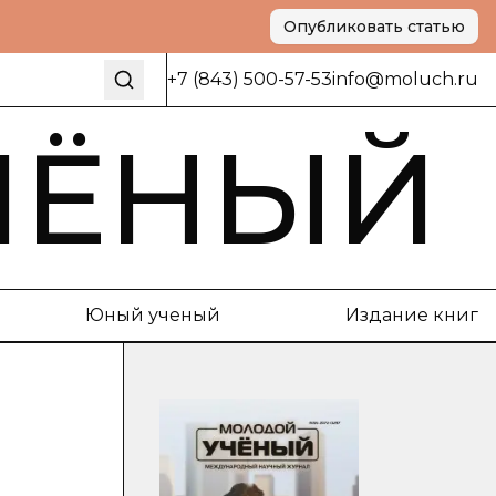
Опубликовать статью
+7 (843) 500-57-53
info@moluch.ru
ЧЁНЫЙ
Юный ученый
Издание книг