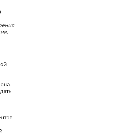
й
рения
ия.
ной
она.
дать
ентов
й