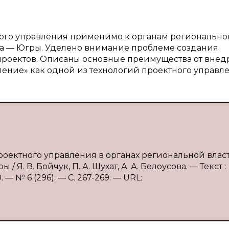
ного управления применимо к органам регионально
га — Югры. Уделено внимание проблеме создания
проектов. Описаны основные преимущества от вне
ние» как одной из технологий проектного управле
роектного управления в органах региональной влас
Я. В. Бойчук, П. А. Шухат, А. А. Белоусова. — Текст :
 № 6 (296). — С. 267-269. — URL: