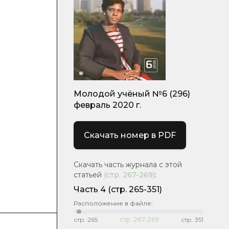
Молодой учёный №6 (296)
февраль 2020 г.
Скачать номер в PDF
Скачать часть журнала с этой
статьей
(стр.
267-269
)
:
Часть 4
(стр. 265-351)
Расположение в файле:
стр.
265
стр.
267-269
стр.
351