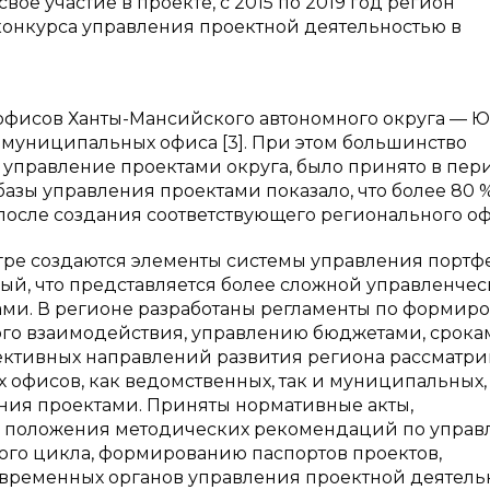
е участие в проекте, с 2015 по 2019 год регион
конкурса управления проектной деятельностью в
 офисов Ханты-Мансийского автономного округа — 
 муниципальных офиса [3]. При этом большинство
управление проектами округа, было принято в пер
базы управления проектами показало, что более 80 
у после создания соответствующего регионального оф
гре создаются элементы системы управления портф
ый, что представляется более сложной управленче
ами. В регионе разработаны регламенты по формир
го взаимодействия, управлению бюджетами, срока
ективных направлений развития региона рассматри
 офисов, как ведомственных, так и муниципальных, 
ия проектами. Приняты нормативные акты,
положения методических рекомендаций по упра
ого цикла, формированию паспортов проектов,
 временных органов управления проектной деятель