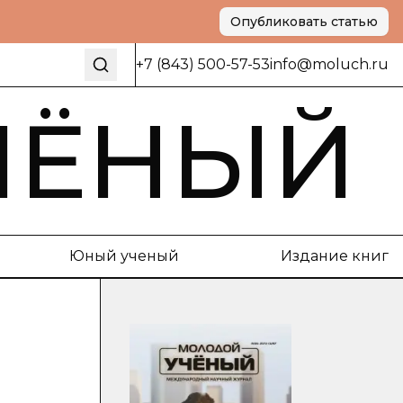
Опубликовать статью
+7 (843) 500-57-53
info@moluch.ru
ЧЁНЫЙ
Юный ученый
Издание книг