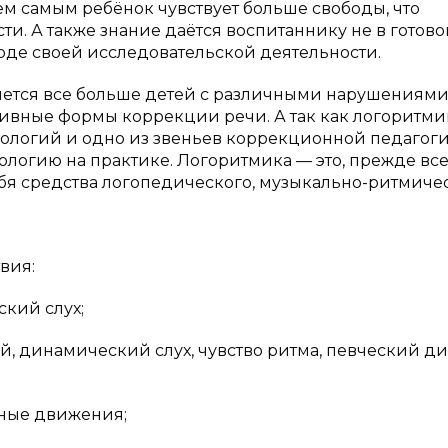
Тем самым ребёнок чувствует больше свободы, что
ти. А также знание даётся воспитаннику не в готово
ходе своей исследовательской деятельности.
ется все больше детей с различными нарушениями
ивные формы коррекции речи. А так как логоритми
нологий и одно из звеньев коррекционной педагоги
логию на практике. Логоритмика — это, прежде вс
ебя средства логопедического, музыкально-ритмиче
вия:
ский слух;
й, динамический слух, чувство ритма, певческий д
нные движения;