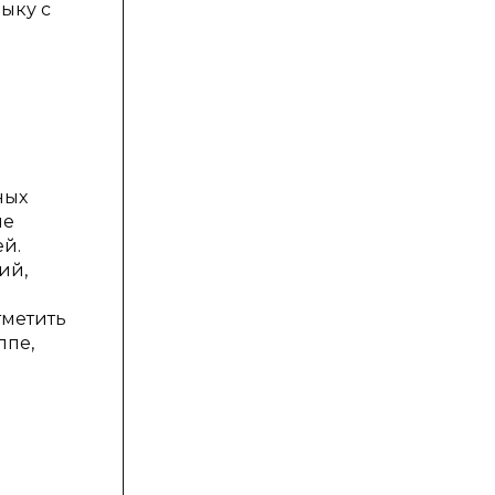
ыку с
ных
ие
ей.
ий,
тметить
ппе,