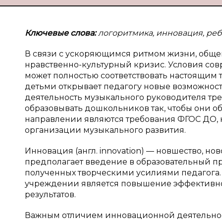
Ключевые слова:
логоритмика, инновация, реб
В связи с ускоряющимся ритмом жизни, общ
нравственно-культурный кризис. Условия сов
может полностью соответствовать настоящим 
детьми открывает педагогу новые возможнос
деятельность музыкального руководителя тр
образовывать дошкольников так, чтобы они о
направлении являются требования ФГОС ДО, 
организации музыкального развития.
Инновация (англ. innovation) — новшество, н
предполагает введение в образовательный п
полученных творческими усилиями педагога
учреждении является повышение эффективнос
результатов.
Важным отличием инновационной деятельност