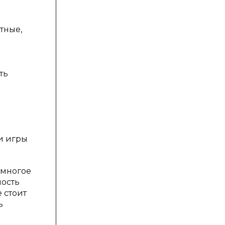
я
тные,
ть
и игры
 многое
ость
е стоит
ь