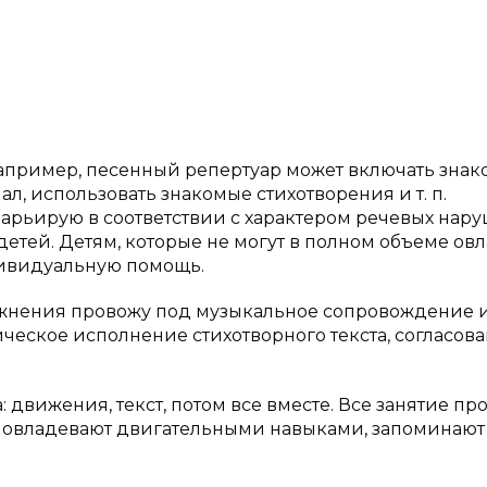
Например, песенный репертуар может включать зна
л, использовать знакомые стихотворения и т. п.
арьирую в соответствии с характером речевых нар
етей. Детям, которые не могут в полном объеме ов
ивидуальную помощь.
жнения провожу под музыкальное сопровождение и
ическое исполнение стихотворного текста, согласова
 движения, текст, потом все вместе. Все занятие пр
че овладевают двигательными навыками, запоминают