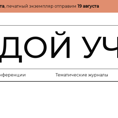
ста
, печатный экземпляр отправим
19 августа
ДОЙ У
нференции
Тематические журналы