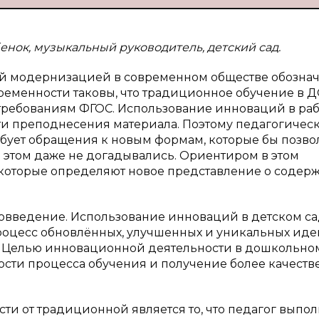
енок, музыкальный руководитель, детский сад.
ей модернизацией в современном обществе обозна
ременности таковы, что традиционное обучение в Д
требованиям ФГОС. Использование инноваций в раб
ти преподнесения материала. Поэтому педагогичес
ебует обращения к новым формам, которые бы позв
б этом даже не догадывались. Ориентиром в этом
которые определяют новое представление о содер
ововведение. Использование инноваций в детском с
роцесс обновлённых, улучшенных и уникальных иде
. Целью инновационной деятельности в дошкольно
ти процесса обучения и получение более качеств
и от традиционной является то, что педагог выпол