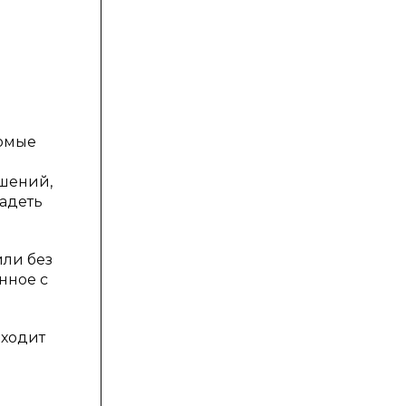
комые
ушений,
ладеть
ли без
нное с
оходит