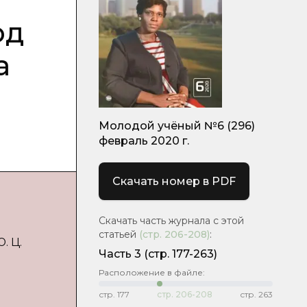
од
а
Молодой учёный №6 (296)
февраль 2020 г.
Скачать номер в PDF
Скачать часть журнала с этой
статьей
(стр.
206-208
)
:
. Ц.
Часть 3
(стр. 177-263)
Расположение в файле:
стр.
177
стр.
206-208
стр.
263