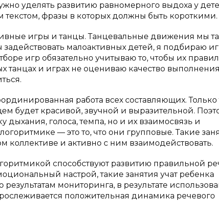
жно уделять развитию равномерного выдоха у дете
м текстом, фразы в которых должны быть короткими.
тивные игры и танцы. Танцевальные движения мы т
бы задействовать малоактивных детей, я подбираю иг
боре игр обязательно учитываю то, чтобы их прави
х танцах и играх не оцениваю качество выполнени
ться.
координированная работа всех составляющих. Только 
ущем будет красивой, звучной и выразительной. Поэт
у дыхания, голоса, темпа, но и их взаимосвязь и
логоритмике — это то, что они групповые. Такие зан
ом коллективе и активно с ним взаимодействовать.
логоритмикой способствуют развитию правильной р
оциональный настрой, такие занятия учат ребенка
о результатам мониторинга, в результате использов
 прослеживается положительная динамика речевого