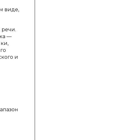
м виде,
 речи.
ка —
ки,
его
ского и
иапазон