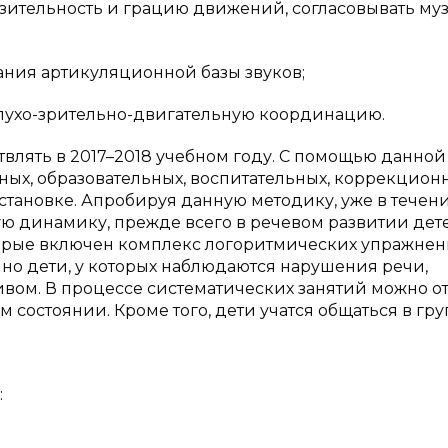
зительность и грацию движений, согласовывать муз
ания артикуляционной базы звуков;
слухо-зрительно-двигательную координацию.
твлять в 2017–2018 учебном году. С помощью данной
ых, образовательных, воспитательных, коррекцион
тановке. Апробируя данную методику, уже в течен
ую динамику, прежде всего в речевом развитии дет
торые включен комплекс логоритмических упражнен
но дети, у которых наблюдаются нарушения речи,
ивом. В процессе систематических занятий можно о
остоянии. Кроме того, дети учатся общаться в гру
: