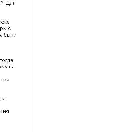
й. Для
акже
ры с
ла были
я
тогда
ому на
ятия
ечи
ания