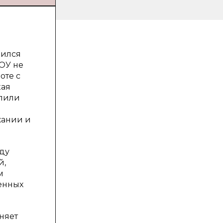
чился
ОУ не
оте с
кая
олили
жании и
аду
й,
м
енных
няет