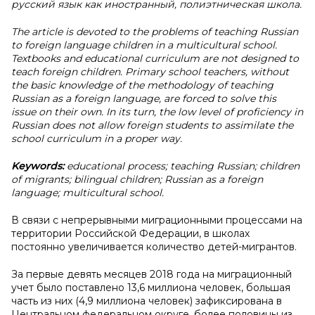
русский язык как иностранный, полиэтническая школа.
The article is devoted to the problems of teaching Russian
to foreign language children in a multicultural school.
Textbooks and educational curriculum are not designed to
teach foreign children. Primary school teachers, without
the basic knowledge of the methodology of teaching
Russian as a foreign language, are forced to solve this
issue on their own. In its turn, the low level of proficiency in
Russian does not allow foreign students to assimilate the
school curriculum in a proper way.
Keywords:
educational process; teaching Russian; children
of migrants; bilingual children; Russian as a foreign
language; multicultural school.
В связи с непрерывными миграционными процессами на
территории Российской Федерации, в школах
постоянно увеличивается количество детей-мигрантов.
За первые девять месяцев 2018 года на миграционный
учет было поставлено 13,6 миллиона человек, большая
часть из них (4,9 миллиона человек) зафиксирована в
Центральном федеральном округе, более половины из