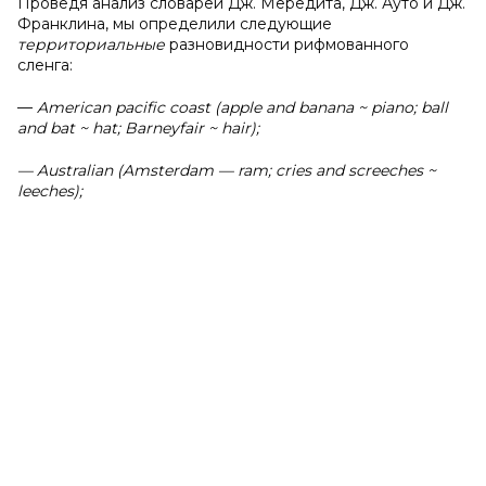
Проведя анализ словарей Дж. Мередита, Дж. Ауто и Дж.
Франклина, мы определили следующие
территориальные
разновидности рифмованного
сленга:
—
American pacific coast (apple and banana ~ piano; ball
and bat ~ hat; Barneyfair ~ hair);
— Australian (Amsterdam — ram; cries and screeches ~
leeches);