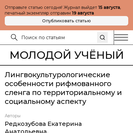
Отправьте статью сегодня! Журнал выйдет
15 августа
,
печатный экземпляр отправим
19 августа
Опубликовать статью
МОЛОДОЙ УЧЁНЫЙ
Лингвокультурологические
особенности рифмованного
сленга по территориальному и
социальному аспекту
Авторы
Редкозубова Екатерина
Анатольевна
,