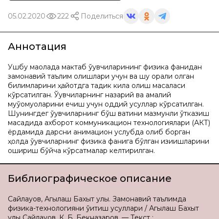
05.02.2020
222
Поделиться
Аннотация
Ушбу мақолада мактаб ўқувчиларининг физика фанидан
замонавий таълим олишлари учун ва шу орқали олган
билимларини ҳайотдга тадқик кила олиш масаласи
кўрсатилган. Ўқувчиларнинг назарий ва амалий
муўомуоларини ечиш учун оддий усуллар кўрсатилган.
Шунингдег ўқувчиларнинг бўш вақтини мазмунли ўтказиш
мақсадида ахборот коммуникацион технологиялари (АКТ)
ёрдамида дарсни анимацион услубда олиб борган
ҳолда ўқувчиларнинг физика фанига бўлган қизиқишларини
ошириш бўйча кўрсатмалар келтирилган.
Библиографическое описание
Сайлауов, Агылаш Бахыт улы. Замонавий таълимда
физика-технологияни ўқитиш усуллари / Агылаш Бахыт
улы Сайлауов, К. Б. Бекназаров. — Текст :