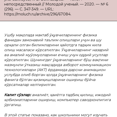
непосредственный // Молодой ученый. — 2020. — № 6
(296). — С. 347-349. — URL:
https://moluch.ru/archive/296/67084.
Ушбу мақолада мактаб ўқувчиларининг физика
фанидан замонавий таълим олишлари учун ва шу
орқали олган билимларини ҳайотдга тадқик кила
олиш масаласи кўрсатилган. Ўқувчиларнинг назарий
ва амалий муўомуоларини ечиш учун оддий усуллар
кўрсатилган. Шунингдег ўқувчиларнинг бўш вақтини
мазмунли ўтказиш мақсадида ахборот коммуникацион
технологиялари (АКТ) ёрдамида дарсни анимацион
услубда олиб борган ҳолда ўқувчиларнинг физика
фанига бўлган қизиқишларини ошириш бўйча
кўрсатмалар келтирилган.
Калит сўзлар:
амалиёт, ҳаиётга тадбиқ қилиш, ижодий
қобиоиатларини ошириш, компьютер саводхонлигига
ўргатиш.
В этой статье показано, как школьники могут изучать