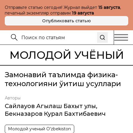
Отправьте статью сегодня! Журнал выйдет
15 августа
,
печатный экземпляр отправим
19 августа
Опубликовать статью
МОЛОДОЙ УЧЁНЫЙ
Замонавий таълимда физика-
технологияни ўқитиш усуллари
Авторы
Сайлауов Агылаш Бахыт улы
,
Бекназаров Курал Бахтибаевич
Молодой ученый O'zbekiston