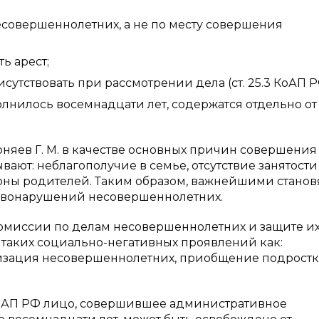
есовершеннолетних, а не по месту совершения
ь арест;
тствовать при рассмотрении дела (ст. 25.3 КоАП Р
лнилось восемнадцати лет, содержатся отдельно от
Черняев Г. М. в качестве основных причин совершения
т: неблагополучие в семье, отсутствие занятости 
оны родителей. Таким образом, важнейшими станов
авонарушений несовершеннолетних.
омиссии по делам несовершеннолетних и защите их
 таких социально-негативных проявлений как:
изация несовершеннолетних, приобщение подростк
2.3 КоАП РФ лицо, совершившее административное