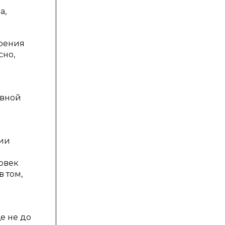
а,
трения
сно,
ивной
нии
ловек
в том,
ще не до