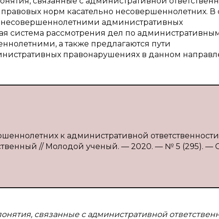
понятия, связанные с административной ответствен
правовых норм касательно несовершеннолетних. В 
 несовершеннолетними административных
ая система рассмотрения дел по административны
нолетними, а также предлагаются пути
инистративных правонарушениях в данном направл
ршеннолетних к административной ответственности
ственный // Молодой ученый. — 2020. — № 5 (295). — С
понятия, связанные с административной ответствен