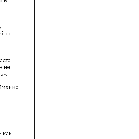
я в
у
 было
аста.
н не
ь».
 Именно
ь как