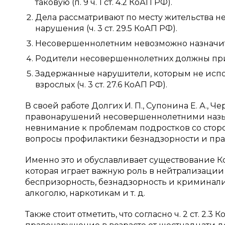
таковую (п. 9 ч. 1 ст. 4.2 КоАП РФ).
Дела рассматривают по месту жительства н
нарушения (ч. 3 ст. 29.5 КоАП РФ).
Несовершеннолетним невозможно назначит
Родители несовершеннолетних должны прису
Задержанные нарушители, которым не испо
взрослых (ч. 3 ст. 27.6 КоАП РФ).
В своей работе Долгих И. П., Супонина Е. А., 
правонарушений несовершеннолетними называю
невнимание к проблемам подростков со стор
вопросы профилактики безнадзорности и пр
Именно это и обуславливает существование К
которая играет важную роль в нейтрализации
беспризорность, безнадзорность и криминал
алкоголю, наркотикам и т. д.
Также стоит отметить, что согласно ч. 2 ст. 