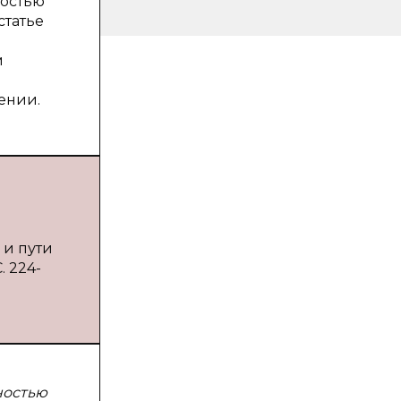
ностью
статье
м
ении.
 и пути
. 224-
ностью