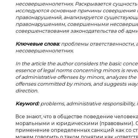
несовершеннолетних. Раскрывается сущность 
исследуются основные причины совершения
правонарушений, анализируется существующа
правонарушениям, совершенными несовершен
совершенствования законодательства об адм
Ключевые слова:
проблемы ответственности, 
несовершеннолетних.
In the article the author considers the basic conce
essence of legal norms concerning minors is reve
of administrative offenses by minors, analyzes the
offenses committed by minors, and suggests ways t
direction.
Keyword:
problems, administrative responsibility,
Все знают, что в обществе поведение челове
моральными и юридическими (правовыми). Сл
применение определенных санкций как со стор
можем говорить о таком понятии как «ответст