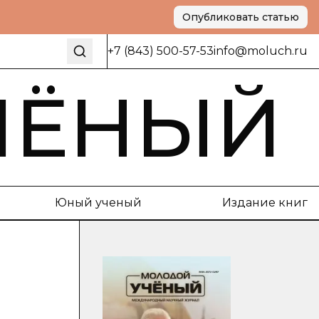
Опубликовать статью
+7 (843) 500-57-53
info@moluch.ru
ЧЁНЫЙ
Юный ученый
Издание книг