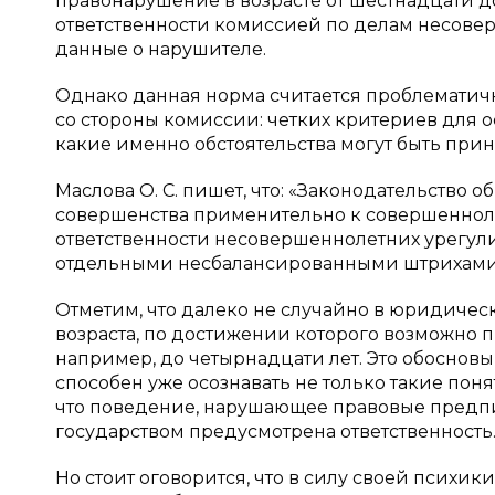
правонарушение в возрасте от шестнадцати д
ответственности комиссией по делам несоверш
данные о нарушителе.
Однако данная норма считается проблематич
со стороны комиссии: четких критериев для о
какие именно обстоятельства могут быть при
Маслова О. С. пишет, что: «Законодательство
совершенства применительно к совершеннол
ответственности несовершеннолетних урегули
отдельными несбалансированными штрихами
Отметим, что далеко не случайно в юридиче
возраста, по достижении которого возможно 
например, до четырнадцати лет. Это обосновы
способен уже осознавать не только такие поняти
что поведение, нарушающее правовые предпи
государством предусмотрена ответственность
Но стоит оговорится, что в силу своей психики