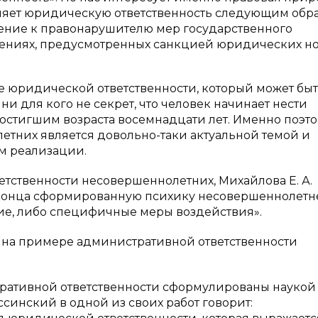
деляет юридическую ответственность следующим обра
ение к правонарушителю мер государственного
ениях, предусмотренных санкцией юридических но
ме юридической ответственности, который может бы
 для кого не секрет, что человек начинает нести
достигшим возраста восемнадцати лет. Именно поэт
етних является довольно-таки актуальной темой и
ем реализации.
етственности несовершеннолетних, Михайлова Е. А.
до конца сформированную психику несовершеннолетн
ие, либо специфичные меры воздействия».
с на примере административной ответственности
тративной ответственности сформулированы наукой
ссинский в одной из своих работ говорит: