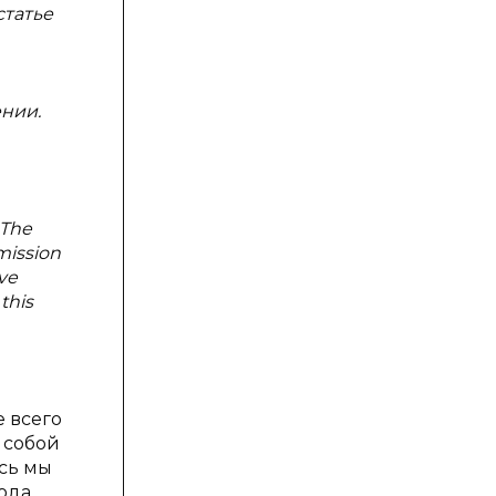
статье
нии.
 The
mission
ive
this
е всего
 собой
есь мы
рода