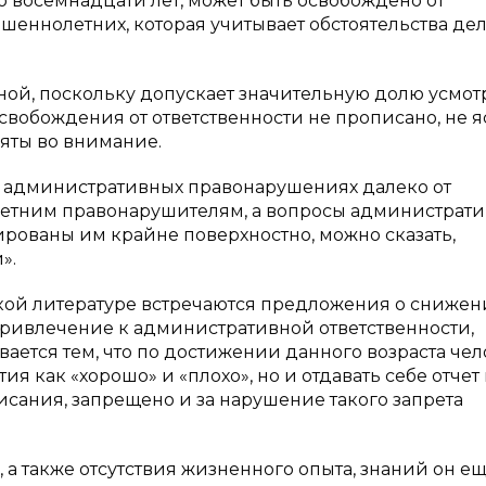
о восемнадцати лет, может быть освобождено от
еннолетних, которая учитывает обстоятельства дел
ной, поскольку допускает значительную долю усмо
свобождения от ответственности не прописано, не я
няты во внимание.
 об административных правонарушениях далеко от
етним правонарушителям, а вопросы администрат
рованы им крайне поверхностно, можно сказать,
».
ской литературе встречаются предложения о сниже
привлечение к административной ответственности,
вается тем, что по достижении данного возраста че
я как «хорошо» и «плохо», но и отдавать себе отчет 
сания, запрещено и за нарушение такого запрета
.
, а также отсутствия жизненного опыта, знаний он е