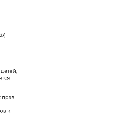
Ф).
детей,
ятся
 прав,
ов к