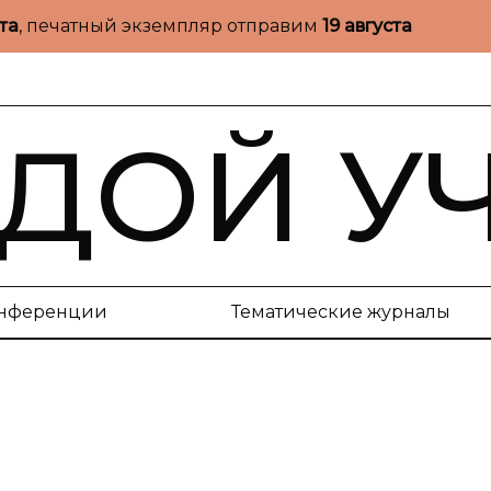
ста
, печатный экземпляр отправим
19 августа
ДОЙ У
нференции
Тематические журналы