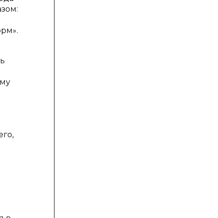
зом:
рм».
ть
ому
его,