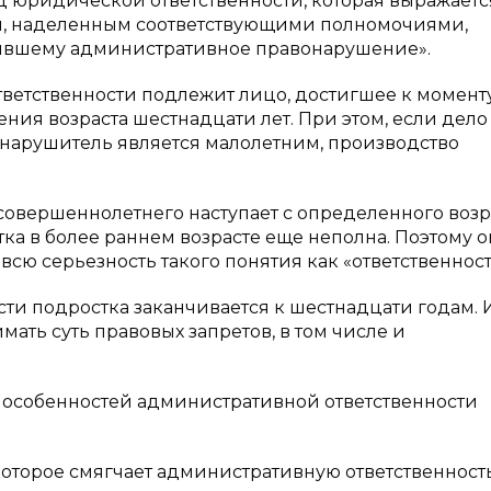
д юридической ответственности, которая выражаетс
, наделенным соответствующими полномочиями,
ившему административное правонарушение».
тветственности подлежит лицо, достигшее к момент
я возраста шестнадцати лет. При этом, если дело
 нарушитель является малолетним, производство
совершеннолетнего наступает с определенного возр
тка в более раннем возрасте еще неполна. Поэтому о
всю серьезность такого понятия как «ответственност
ти подростка заканчивается к шестнадцати годам.
мать суть правовых запретов, в том числе и
х особенностей административной ответственности
которое смягчает административную ответственност