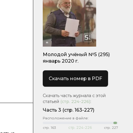
Молодой учёный №5 (295)
январь 2020 г.
Скачать номер в PDF
Скачать часть журнала с этой
статьей
(стр.
224-226
)
:
Часть 3
(стр. 163-227)
Расположение в файле:
стр.
163
стр.
224-226
стр.
227