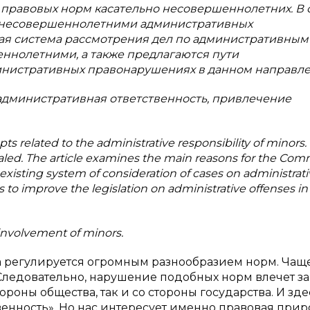
правовых норм касательно несовершеннолетних. В 
 несовершеннолетними административных
я система рассмотрения дел по административным
нолетними, а также предлагаются пути
инистративных правонарушениях в данном направле
административная ответственность, привлечение
pts related to the administrative responsibility of minors.
aled. The article examines the main reasons for the Com
 existing system of consideration of cases on administrat
o improve the legislation on administrative offenses in 
 involvement of minors.
ка регулируется огромным разнообразием норм. Чащ
едовательно, нарушение подобных норм влечет за
оны общества, так и со стороны государства. И зд
венность». Но нас интересует именно правовая при