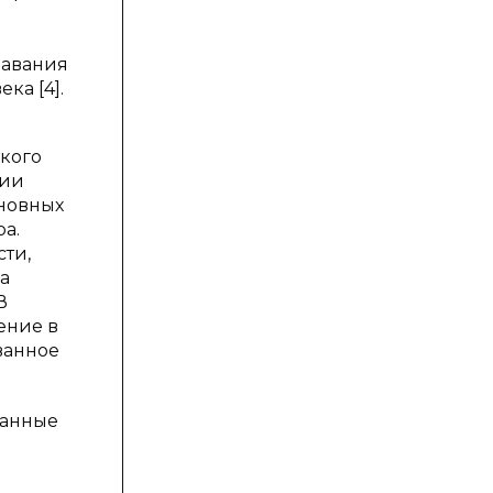
давания
ка [4].
кого
рии
сновных
ра.
ти,
а
В
ение в
ванное
ванные