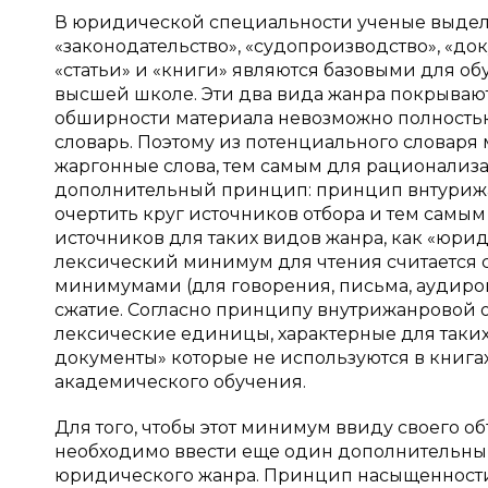
В юридической специальности ученые выделил
«законодательство», «судопроизводство», «до
«статьи» и «книги» являются базовыми для о
высшей школе. Эти два вида жанра покрываю
обширности материала невозможно полность
словарь. Поэтому из потенциального словаря
жаргонные слова, тем самым для рационали
дополнительный принцип: принцип внтурижа
очертить круг источников отбора и тем самы
источников для таких видов жанра, как «юрид
лексический минимум для чтения считается
минимумами (для говорения, письма, аудиров
сжатие. Согласно принципу внутрижанровой 
лексические единицы, характерные для таки
документы» которые не используются в книга
академического обучения.
Для того, чтобы этот минимум ввиду своего 
необходимо ввести еще один дополнительны
юридического жанра. Принцип насыщенности