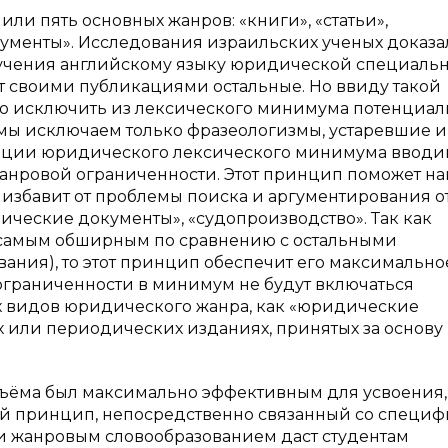
и пять основных жанров: «книги», «статьи»,
кументы». Исследования израильских ученых доказал
бучения английскому языку юридической специальн
т своими публикациями остальные. Но ввиду такой
ю исключить из лексического минимума потенциа
 мы исключаем только фразеологизмы, устаревшие и
зации юридического лексического минимума ввод
нровой ограниченности. Этот принцип поможет н
м избавит от проблемы поиска и аргументирования о
ические документы», «судопроизводство». Так как
 самым обширным по сравнению с остальными
ания), то этот принцип обеспечит его максимально
ограниченности в минимум не будут включаться
х видов юридического жанра, как «юридические
х или периодических изданиях, принятых за основу
объёма был максимально эффективным для усвоения,
й принцип, непосредственно связанный со специ
 жанровым словообразованием даст студентам