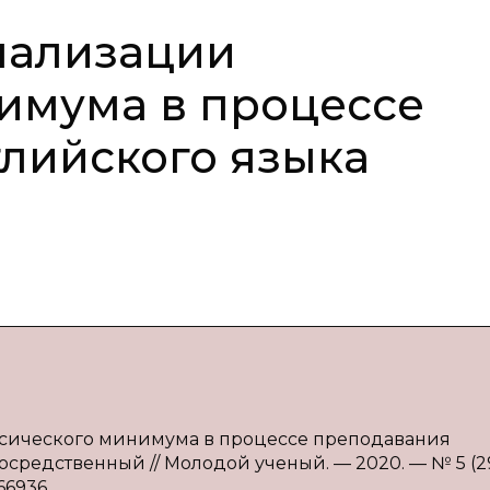
нализации
имума в процессе
лийского языка
ксического минимума в процессе преподавания
епосредственный // Молодой ученый. — 2020. — № 5 (2
66936.