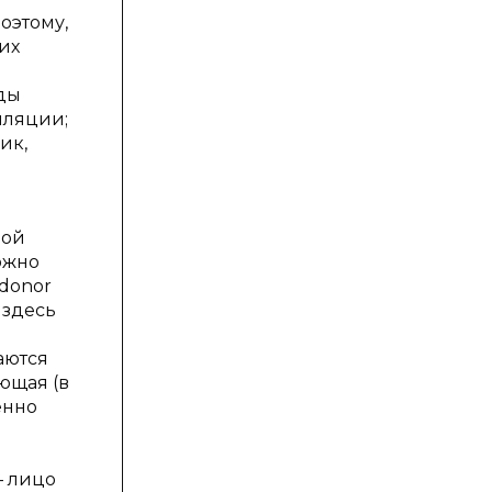
оэтому,
их
ды
лляции;
ик,
вой
ожно
 donor
 здесь
аются
ающая (в
енно
— лицо