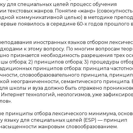
ку для специальных целей процесс обучения
и текстовых жанров. Понятие «жанр» (совокупность
 одной коммуникативной целью) в методике препо
рвые появилось в середине 60-х годов прошлого ве
реподавания иностранных языков отбором лексичес
дходами к этому вопросу. По многим вопросам тео
душно признается необходимость разрешения трех о
ницы отбора; 2) принципов отбора; 3) процедуры отбо
радиционных принципов отбора: принципа частотнос
чности, словообразовательного принципа, принцип
ской неограниченности, семантического принципа. 
для школы и вуза должно быть отражено проникнов
Интернет технологий, неологизмов, уже зафиксиро
лов».
ые принципы отбора лексического минимума, осно
у языку для специальных целей (ESP) — принцип
насыщенности жанровым словообразованием.