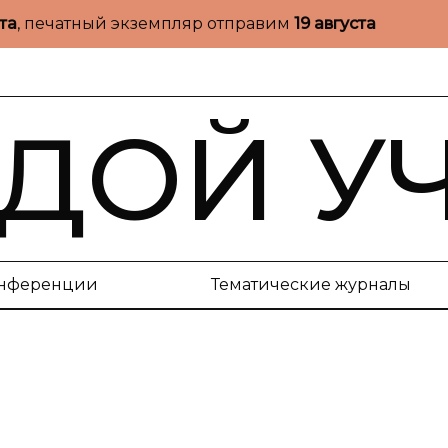
ста
, печатный экземпляр отправим
19 августа
ДОЙ У
нференции
Тематические журналы