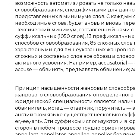
возможность автоматизировать не только на
словообразования, специфичными для данно
представленных в минимуме слов. С каждым 
необходимые слова, будет вновь и вновь пер
Лексический минимум, составленный нами с 
суффиксальных (1050 слов), 13 префиксальных 
способов словообразования, 85 сложных слов 
характерными для вышеуказанных жанров юр
сложных и составных слов все образцы слово
активного усвоения. Например, accusatorial 
accuse — обвинять, предъявлять обвинение; a
Принцип насыщенности жанровым словообраз
жанрового словообразования определенного 
юридической специальности является наличи
обвинитель, истец — ответчик, поручитель — з
английском языке существует несколько суффик
er,-ee,-ant». Эти суффиксы используются и в 
сторон в любом процессе трудно ориентирова
appellant, appellator, appellee, appellor без