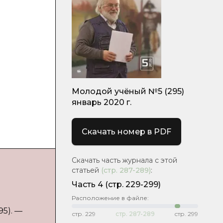
Молодой учёный №5 (295)
январь 2020 г.
Скачать номер в PDF
Скачать часть журнала с этой
статьей
(стр.
287-289
)
:
Часть 4
(стр. 229-299)
Расположение в файле:
95). —
стр.
229
стр.
287-289
стр.
299