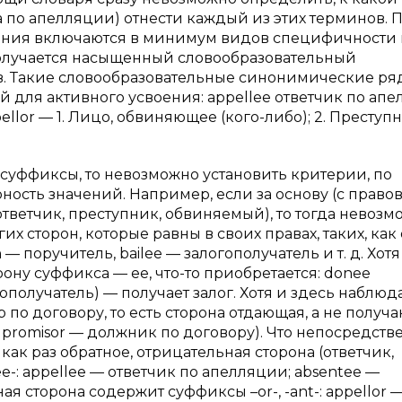
 по апелляции) отнести каждый из этих терминов. П
вания включаются в минимум видов специфичности 
получается насыщенный словообразовательный
 Такие словообразовательные синонимические ря
 для активного усвоения: appellee ответчик по апе
ellor — 1. Лицо, обвиняющее (кого-либо); 2. Преступн
суффиксы, то невозможно установить критерии, по
ость значений. Например, если за основу (с право
ответчик, преступник, обвиняемый), то тогда невозм
х сторон, которые равны в своих правах, таких, как
— поручитель, bailee — залогополучатель и т. д. Хотя
ну суффикса — ее, что-то приобретается: donee
гополучатель) — получает залог. Хотя и здесь наблюд
 по договору, то есть сторона отдающая, а не получ
к promisor — должник по договору). Что непосредств
 как раз обратное, отрицательная сторона (ответчик,
-: appellee — ответчик по апелляции; absentee —
я сторона содержит суффиксы –or-, -ant-: appellor 