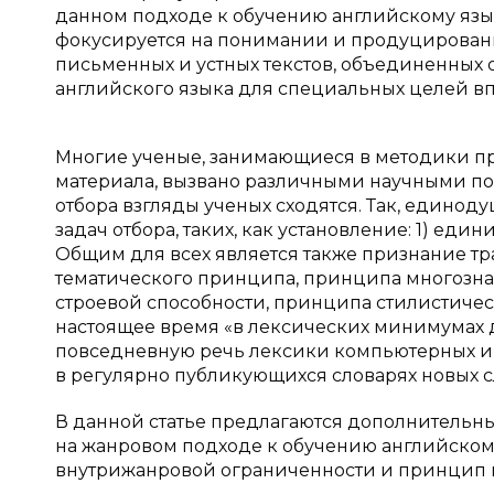
данном подходе к обучению английскому язы
фокусируется на понимании и продуцировани
письменных и устных текстов, объединенных
английского языка для специальных целей впе
Многие ученые, занимающиеся в методики п
материала, вызвано различными научными по
отбора взгляды ученых сходятся. Так, едино
задач отбора, таких, как установление: 1) еди
Общим для всех является также признание т
тематического принципа, принципа многозна
строевой способности, принципа стилистиче
настоящее время «в лексических минимумах 
повседневную речь лексики компьютерных и 
в регулярно публикующихся словарях новых с
В данной статье предлагаются дополнительн
на жанровом подходе к обучению английском
внутрижанровой ограниченности и принцип 