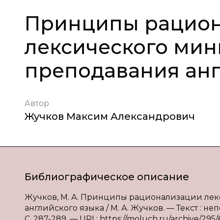
Принципы рацио
лексического мин
преподавания анг
Автор
Жучков Максим Александрович
Библиографическое описание
Жучков, М. А. Принципы рационализации ле
английского языка / М. А. Жучков. — Текст : н
С. 287-289. — URL: https://moluch.ru/archive/295/