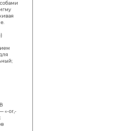
особами
игму
кивая
е.
)
нием
для
ьный;
 В
 «-or,-
х
ов