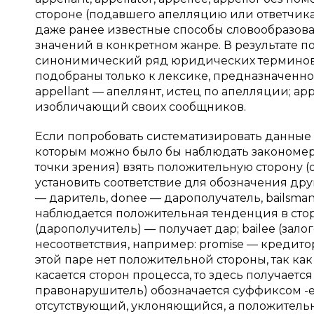
стороне (подавшего апелляцию или ответчика
даже ранее известные способы словообразо
значений в конкретном жанре. В результате 
синонимический ряд юридических терминов.
подобраны только к лексике, предназначенной
appellant — апеллянт, истец по апелляции; app
изобличающий своих сообщников.
Если попробовать систематизировать данные 
которым можно было бы наблюдать закономерн
точки зрения) взять положительную сторону (
установить соответствие для обозначения други
— даритель, donee — дарополучатель, bailsman 
наблюдается положительная тенденция в сторо
(дарополучитель) — получает дар; bailee (зало
несоответствия, например: promise — кредитор
этой паре нет положительной стороны, так ка
касается сторон процесса, то здесь получается
правонарушитель) обозначается суффиксом -ее
отсутствующий, уклоняющийся, а положительна