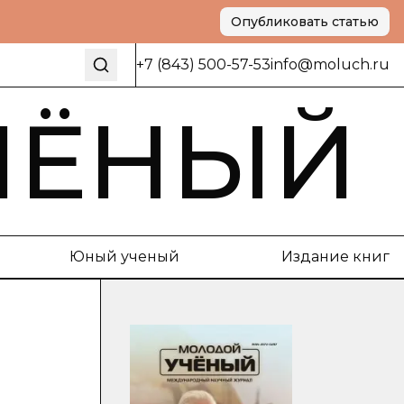
Опубликовать статью
+7 (843) 500-57-53
info@moluch.ru
ЧЁНЫЙ
Юный ученый
Издание книг