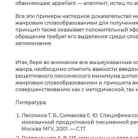
обвиняющее; appellant — апеллянт, истец по 
Все эти примеры наглядное доказательство
жанровым словообразованием для получения 
принцип также оказывает положительный эфф
обращение требует его выделения среди слов,
запоминание.
Итак, беря во внимание все вышеуказанные 
жанра, необходимо отметить важности введ
рецептивного лексического минимума допо
жанровым словообразованием и принципа вн
совершенствованию как с методической, так и
Литература:
Лесохина Т. Б., Симакова Е. Ю. Специфика
иноязычной продуктивной письменной речи
Москва: МГУ, 2001. — С.17.