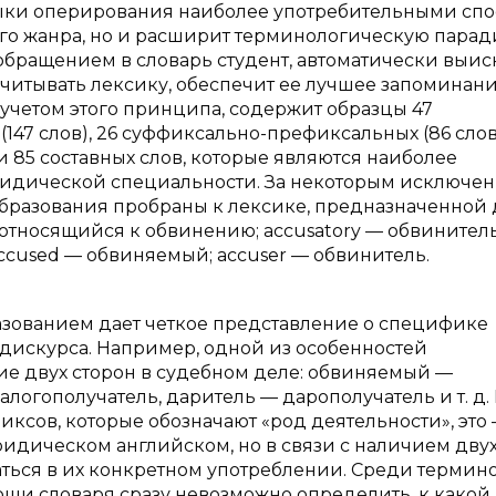
выки оперирования наиболее употребительными сп
го жанра, но и расширит терминологическую парад
обращением в словарь студент, автоматически выис
ечитывать лексику, обеспечит ее лучшее запоминани
учетом этого принципа, содержит образцы 47
(147 слов), 26 суффиксально-префиксальных (86 слов
и 85 составных слов, которые являются наиболее
идической специальности. За некоторым исключе
образования пробраны к лексике, предназначенной 
— относящийся к обвинению; accusatory — обвинител
ccused — обвиняемый; accuser — обвинитель.
ованием дает четкое представление о специфике
дискурса. Например, одной из особенностей
е двух сторон в судебном деле: обвиняемый —
алогополучатель, даритель — дарополучатель и т. д.
сов, которые обозначают «род деятельности», это —
юридическом английском, но в связи с наличием дву
ться в их конкретном употреблении. Среди термин
 помощи словаря сразу невозможно определить, к какой