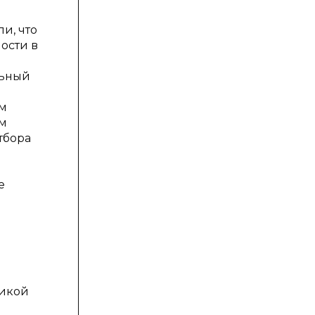
и, что
ости в
льный
им
ам
тбора
е
фикой