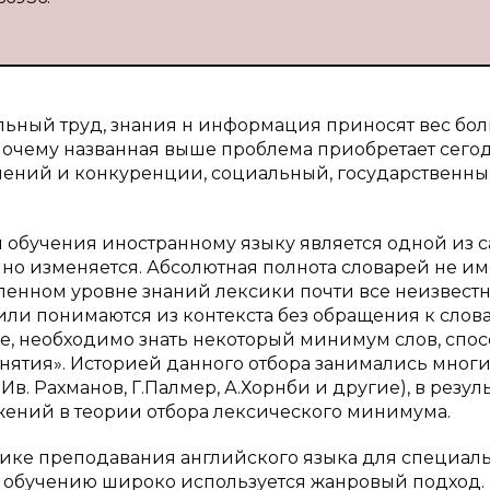
альный труд, знания н информация приносят вес бо
почему названная выше проблема приобретает сегод
ошений и конкуренции, социальный, государственн
 обучения иностранному языку является одной из 
нно изменяется. Абсолютная полнота словарей не им
ленном уровне знаний лексики почти все неизвест
или понимаются из контекста без обращения к слов
е, необходимо знать некоторый минимум слов, спо
нятия». Историей данного отбора занимались мног
, Ив. Рахманов, Г.Палмер, А.Хорнби и другие), в резул
жений в теории отбора лексического минимума.
дике преподавания английского языка для специал
 обучению широко используется жанровый подход.