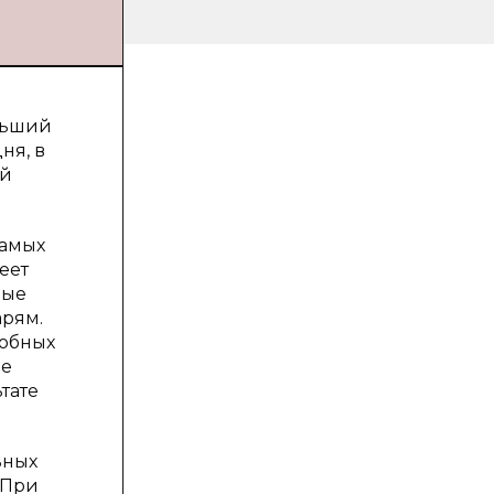
льший
ня, в
ый
самых
еет
ные
арям.
собных
ие
ьтате
ьных
 При