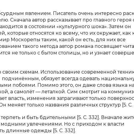
абсурдным явлением. Писатель очень интересно рас
ю. Сначала автор рассказывает про главного героя 
аходится в состоянии «культурного шока». Затем он
, которые относятся ко всему, что их окружает, как 
р Москорепы таким, какой он есть, для них все
ванием такого метода автор романа посвящает чита
мится не только с бытом столицы, но и узнает соверш
о своим схемам. Использование современной техни
я подчинённым, обязует всегда одевать национальн
ыми побоями. Помимо этого, он даже слова языка на
алкой, а самолёт — леталкой. Сим смотрит на коммуни
ет власть, изменения затрагивают только поверхно
н меняет только названия различных структур [5. С. 3
ерпеть и быть бдительными [5. С. 332]. Вначале жи
 модными увлечениями. Но с приходом к власти
ь длинные одежды [5. С. 332].