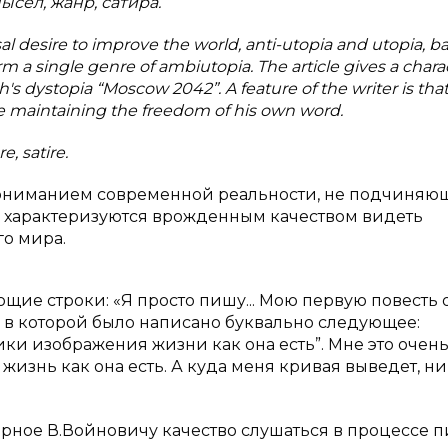
ысел, жанр, сатира.
al desire to improve the world, anti-utopia and utopia, b
 single genre of ambiutopia. The article gives a charac
's dystopia “Moscow 2042”. A feature of the writer is tha
le maintaining the freedom of his own word.
, satire.
 пониманием современной реальности, не подчиняю
 характеризуются врожденным качеством видеть
о мира.
щие строки: «Я просто пишу... Мою первую повесть
, в которой было написано буквально следующее:
и изображения жизни как она есть”. Мне это очен
жизнь как она есть. А куда меня кривая выведет, н
ерное В.Войновичу качество слушаться в процессе 