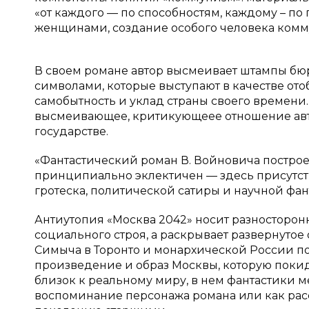
«от каждого — по способностям, каждому – п
женщинами, создание особого человека комм
В своем романе автор высмеивает штампы бю
символами, которые выступают в качестве о
самобытность и уклад страны своего времени. 
высмеивающее, критикующеее отношение авт
государстве.
«Фантастический роман В. Войновича постро
принципиально эклектичен — здесь присутст
гротеска, политической сатиры и научной фанта
Антиутопия «Москва 2042» носит разносторон
социального строя, а раскрывает развернуто
Симыча в Торонто и монархической России по
произведение и образ Москвы, которую покид
близок к реальному миру, в нем фантастики ме
воспоминание персонажа романа или как рас