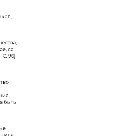
е
ков,
щества,
е, со
. 96].
ство
ния.
а быть
ые
нципа