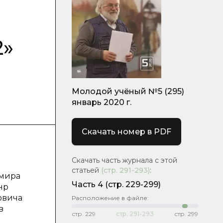
2»
Молодой учёный №5 (295)
январь 2020 г.
Скачать номер в PDF
Скачать часть журнала с этой
статьей
(стр.
291-293
)
:
 мира
Часть 4
(стр. 229-299)
нр
овича
Расположение в файле:
в
стр.
229
стр.
291-293
стр.
299