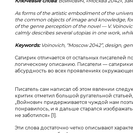
Ключевые слова
: Войнович, «Москва 2042», зам
As forms of the artistic embodiment of the univers
the common objects of image and knowledge, form a
of the genre perception of the novel — V. Voinovich
calmly describes several utopias in one work, whi
Keywords:
Voinovich, “Moscow 2042”, design, genre
Сатирик отличается от остальных писателей
логическому описанию. Писатели — сатирики
абсурдность во всех проявлениях окружающег
Писатель сам написал об этом явлении следую
критик отметил большой ругательной статьей
„Войнович придерживается чуждой нам поэтик
понравилось, и я дальше старался изображать 
не заботился» [1].
Эти слова достаточно четко описывают характ