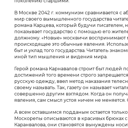
поколению старшими.
В Москве 2042 г. коммунизм сравнивается с 
мир своего вымышленного государства читател
романа Карцева, который будучи писателем, н
показывает государство с помощью его жителей
должному. «Новые» москвичи воспринимают ми
происходящее это обычные явления. Использо
быт и уклад того государства. Читатель знако
иной тип мышления и видения мира.
Герой романа Карнавалов строит быт людей п
достижений того времени строго запрещаетс
русскую одежду, ввел метод наказания телесн
своему называть. Так, газету он называет чит
совершенно другим взглядом. Когда он получа
явления, сам смысл устоя ничем не меняется. О
А всем оставшимся подданым остается только т
Москорепы описываются в красивых брюках с
Каранвалова, они становятся вынуждены носит