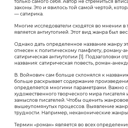
только самого себя. Автор не стремиться вп
законы. Это и явилось той самой чертой, кот
— сатирика.
Многие исследователи сходятся во мнении в 
является антиутопией. Этот вид жанра был вес
Однако дать определенное название жанру это
отнесен к политическому памфлету, роману-ан
сатирическая антиутопии [1]. Подзаголовки 
названия: сатирическая повесть, роман-анекдот
В. Войнович сам больше склонялся к названи
больше раскрывает содержание произведения
определяется многими параметрами. Важно 
художественного творческого мира писателя 
замыслов писателей. Чтобы оценить жанрово
вышеупомянутых процессов. Выявление жанр
трудности. Например, неканонические жанры
Термин «роман» является во всех определен