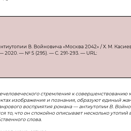
нтиутопии В. Войновича «Москва 2042» / Х. М. Касие
2020. — № 5 (295). — С. 291-293. — URL:
ечеловеческого стремления к совершенствованию 
ектах изображения и познания, образуют единый жа
жанрового восприятия романа — антиутопии В. Войн
ся то, что он спокойно описывает несколько утопий 
ственного слова.