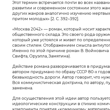
Этот термин встречается почти во всех назв
развитии и современном состоянии этого жанр
других жанров аналогично изучению мертвых
притом молодых» [2. С. 392–392].
«Москва 2042» — роман, который носит харак
общественного склада. Это своего рода оружие
который уже устоялся и живет по определенн
своим стилем. Отображением смысла антиутопи
Именно по этой причине роман В. Войновича 
Свифта, Оруэлла, Замятина).
Действие романа разворачивается в придуман
автором придумано по образу СССР 80-х годов.
безвыходность дороги. Автор говорит, что ну
Вся коммунистическая доктрина, по автору, п
заменена.
Для осуществления этой идеи автор пользуе
идеологические конструкции в стихию комич
компоненты понятия «коммунизм»: материаль