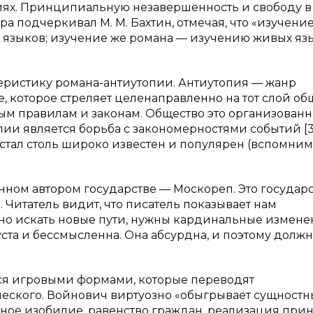
аниях. Принципиальную незавершенность и свободу в
а подчеркивал М. М. Бахтин, отмечая, что «изучени
 языков; изучение же романа — изучению живых язы
теристику романа-антиутопии. Антиутопия — жанр
, которое стреляет целенаправленно на тот слой об
ым правилам и законам. Общество это организованно
и является борьба с закономерностями событий [3. С
стал столь широко известен и популярен (вспомним
ном автором государстве — Москореп. Это государ
 Читатель видит, что писатель показывает нам
жно искать новые пути, нужны кардинальные измене
уста и бессмысленна. Она абсурдна, и поэтому должн
тся игровыми формами, которые переводят
еского. Войнович виртуозно «обыгрывает сущностн
ное изобилие, равенство граждан, реализация при