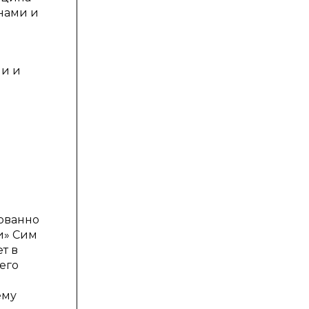
инами и
ми и
рованно
и» Сим
т в
его
ему