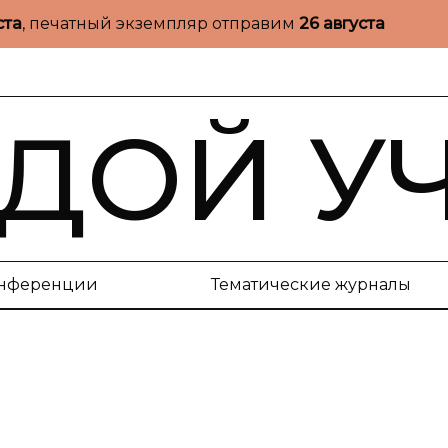
ста
, печатный экземпляр отправим
26 августа
ДОЙ У
нференции
Тематические журналы