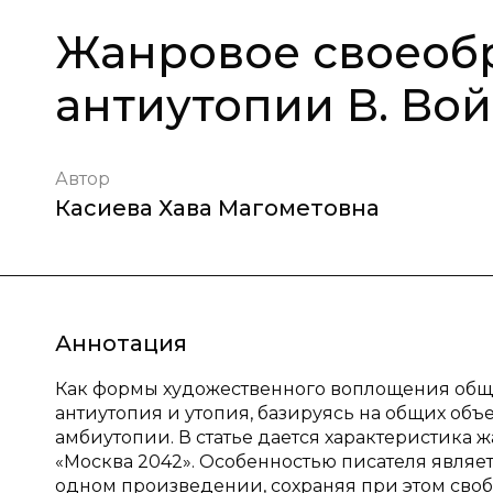
Жанровое своеоб
антиутопии В. Во
Автор
Касиева Хава Магометовна
Аннотация
Как формы художественного воплощения общ
антиутопия и утопия, базируясь на общих об
амбиутопии. В статье дается характеристика
«Москва 2042». Особенностью писателя являет
одном произведении, сохраняя при этом своб