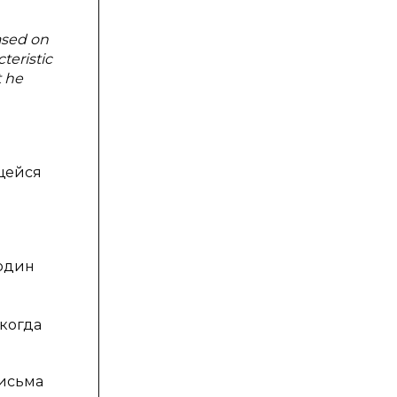
ased on
teristic
t he
щейся
 один
ь
икогда
письма