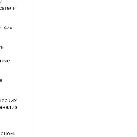
и
сателя
2042»
ть
чные
е
ческих
анализ
веном.