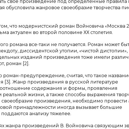
исать свое произведение под определенные правила 
орая обусловила жанровое своеобразие творчества пи
том, что модернистский роман Войновича «Москва 
ьма актуален во второй половине ХХ столетия.
го романа все-таки не получается. Роман может бы
екдоту, диссидентской утопии, «чистой дистопии»,
отдельных изданий произведения тоже имели разли
, роман [2].
ю роман-предупреждение, считая, что такое названи
 [3]. Жанр произведения в русской литературе
соотношение содержания и формы, проявления
и реальной жизни, а также способы выражения твор
е своеобразие произведения, необходимо провести 
овой принадлежности иногда вызывает большие
 поддаются анализу тяжелее.
иях жанра произведений В. Войновича связующим з