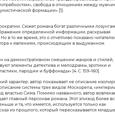
о потребностям», свобода в отношениях между мужч
унистической формации» [1].
рократии. Сюжет романа богат различными лозунга
тображения определенной информации, раскрывая
Но в то же время, это о отчётливо показано читателю
ора к явлениям, происходящим в выдуманном
ен на демонстративном смешении жанров и стилей,
вуют элементы детектива и мелодрамы, эротики и
стики, пародии и буффонады» [4. С. 159–160].
ний характер: автор показывает не описание изоли
е описание системы трех видов: Москорепа, «импери
д властью Сима. Помимо названного, автор вовлекае
ает главный персонаж романа. Этот эпизод более вс
ньше и та, что имеется, используется только как
сказ из прошлого, который пересказывается младш