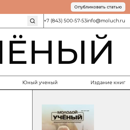
Опубликовать статью
+7 (843) 500-57-53
info@moluch.ru
ЧЁНЫЙ
Юный ученый
Издание книг