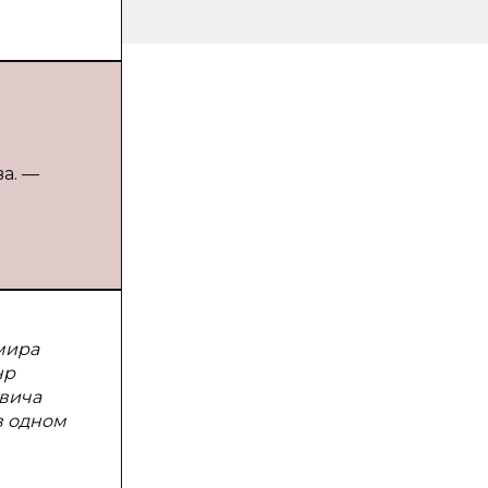
ва. —
мира
нр
овича
в одном