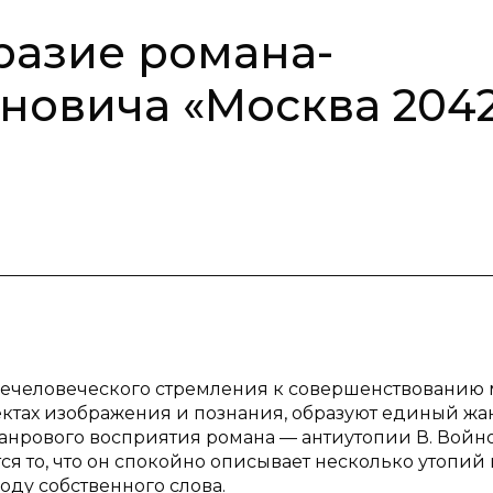
разие романа-
йновича «Москва 204
ечеловеческого стремления к совершенствованию
ъектах изображения и познания, образуют единый жа
 жанрового восприятия романа — антиутопии В. Войн
ся то, что он спокойно описывает несколько утопий 
оду собственного слова.