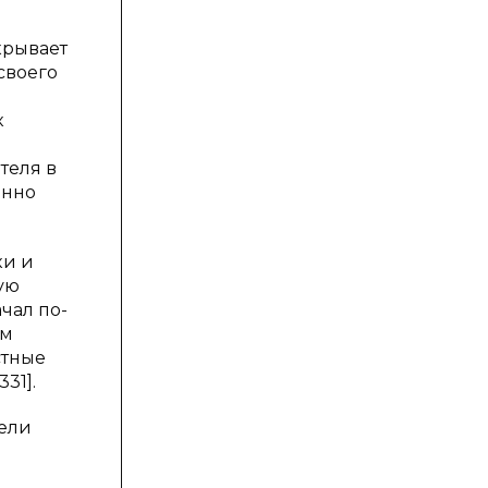
крывает
своего
к
теля в
енно
ки и
ую
чал по-
зм
стные
31].
тели