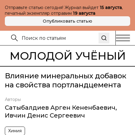
Отправьте статью сегодня! Журнал выйдет
15 августа
,
печатный экземпляр отправим
19 августа
Опубликовать статью
МОЛОДОЙ УЧЁНЫЙ
Влияние минеральных добавок
на свойства портландцемента
Авторы
Сатыбалдиев Арген Кененбаевич
,
Ивчин Денис Сергеевич
Химия