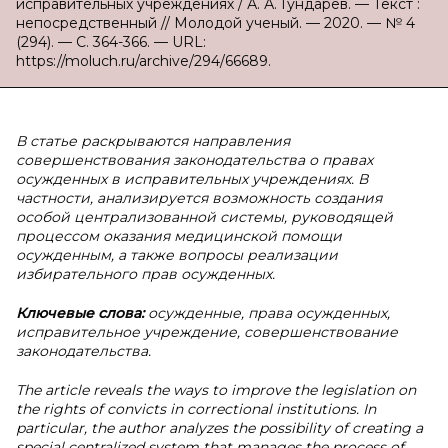
исправительных учреждениях / А. А. Гундарев. — Текст :
непосредственный // Молодой ученый. — 2020. — № 4
(294). — С. 364-366. — URL:
https://moluch.ru/archive/294/66689.
В статье раскрываются направления
совершенствования законодательства о правах
осужденных в исправительных учреждениях. В
частности, анализируется возможность создания
особой централизованной системы, руководящей
процессом оказания медицинской помощи
осужденным, а также вопросы реализации
избирательного прав осужденных.
Ключевые слова:
осужденные,
права осужденных,
исправительное учреждение, совершенствование
законодательства.
The article reveals the ways to improve the legislation on
the rights of convicts in correctional institutions. In
particular, the author analyzes the possibility of creating a
special centralized system that manages the process of