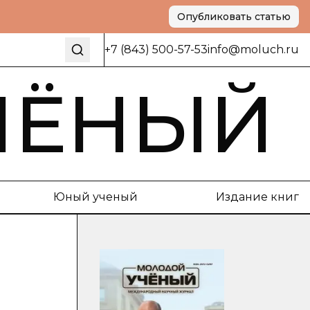
Опубликовать статью
+7 (843) 500-57-53
info@moluch.ru
ЧЁНЫЙ
Юный ученый
Издание книг