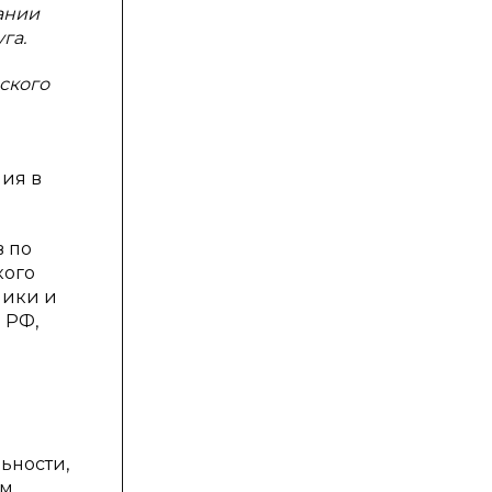
ании
га.
ского
ия в
в по
кого
мики и
 РФ,
ьности,
ом