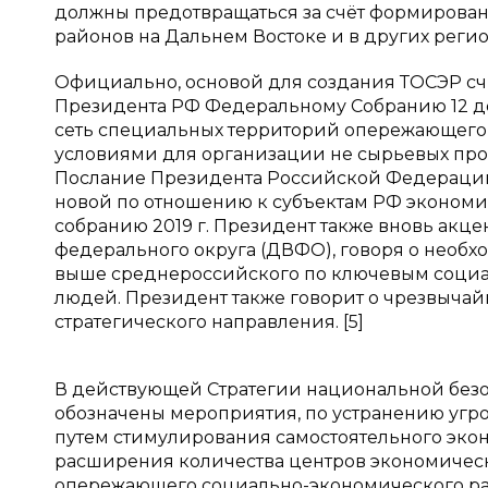
должны предотвращаться за счёт формирова
районов на Дальнем Востоке и в других реги
Официально, основой для создания ТОСЭР счи
Президента РФ Федеральному Собранию 12 дек
сеть специальных территорий опережающего
условиями для организации не сырьевых произ
Послание Президента Российской Федерации
новой по отношению к субъектам РФ эконом
собранию 2019 г. Президент также вновь акц
федерального округа (ДВФО), говоря о необх
выше среднероссийского по ключевым социа
людей. Президент также говорит о чрезвычай
стратегического направления. [5]
В действующей Стратегии национальной безоп
обозначены мероприятия, по устранению угро
путем стимулирования самостоятельного экон
расширения количества центров экономическо
опережающего социально-экономического ра