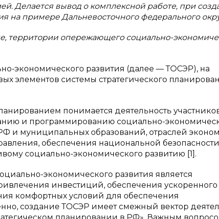
ией. Делается вывод о комплексной работе, при созд
ия на примере Дальневосточного федерального окру
е, территории опережающего социально-экономиче
о-экономического развития (далее — ТОСЭР), на
вых элементов системы стратегического планирован
планированием понимается деятельность участнико
ванию и программированию социально-экономичес
РФ и муниципальных образований, отраслей эконо
равления, обеспечения национальной безопасности
ивому социально-экономического развитию [1].
оциально-экономического развития является
ривлечения инвестиций, обеспечения ускоренного
ния комфортных условий для обеспечения
венно, создание ТОСЭР имеет смежный вектор деятел
ратегическом планировании в РФ». Важным вопрос