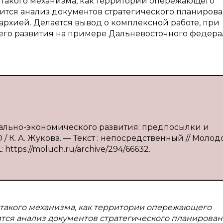
 такого механизма, как территории опережающего
ится анализ документов стратегического планиров
рархией. Делается вывод о комплексной работе, при
 его развития на примере Дальневосточного федера
иально-экономического развития: предпосылки и
 К. А. Жукова. — Текст : непосредственный // Молод
: https://moluch.ru/archive/294/66632.
такого механизма, как территории опережающего
тся анализ документов стратегического планирова