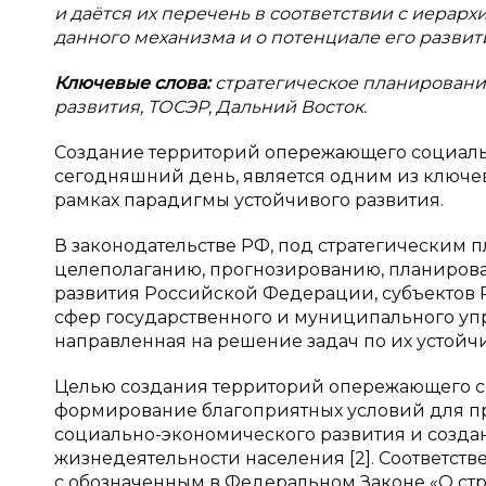
и даётся их перечень в соответствии с иерарх
данного механизма и о потенциале его развит
Ключевые слова:
стратегическое планировани
развития, ТОСЭР, Дальний Восток.
Создание территорий опережающего социальн
сегодняшний день, является одним из ключе
рамках парадигмы устойчивого развития.
В законодательстве РФ, под стратегическим 
целеполаганию, прогнозированию, планиро
развития Российской Федерации, субъектов 
сфер государственного и муниципального уп
направленная на решение задач по их устойч
Целью создания территорий опережающего с
формирование благоприятных условий для п
социально-экономического развития и созда
жизнедеятельности населения [2]. Соответст
с обозначенным в Федеральном Законе «О ст