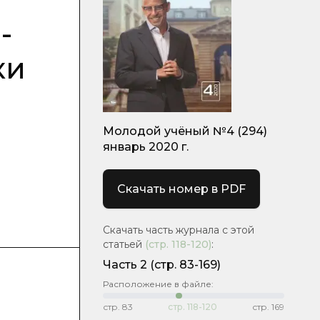
-
ки
Молодой учёный №4 (294)
январь 2020 г.
Скачать номер в PDF
Скачать часть журнала с этой
статьей
(стр.
118-120
)
:
Часть 2
(стр. 83-169)
Расположение в файле:
стр.
83
стр.
118-120
стр.
169