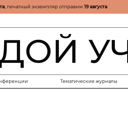
ста
, печатный экземпляр отправим
19 августа
ДОЙ У
нференции
Тематические журналы