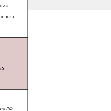
ания
льного
ой
ния РФ