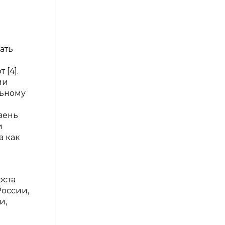
ать
 [4].
ии
льному
вень
и
а как
оста
России,
и,