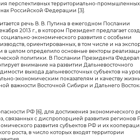
ния перспективных территориально-промышленных
онах Российской Федерации [3].
тается речь В. В. Путина в ежегодном Послании
абря 2013 г., в котором Президент предлагает созд
 социально-экономического развития с особыми
водств, ориентированных, в том числе и на экспорт
 в целом определило основные векторы реализац
ической политики. В Послании Президента Федера
ентирует внимание на развитии Дальневосточного
одимости выхода дальневосточных субъектов на уро
льно-экономическим показателям и качеству жизн
ной важности Восточной Сибири и Дальнего Восток
асности РФ [6], для достижения экономического р
з, связанных с диспропорцией развития регионов 
омического развития субъектов РФ и их коопераци
го роста, в число которых входят территории
звития.