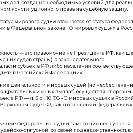
х дел, создание необходимых условий для реальн
ом конституционного права на судебную защиту.
атус мирового судьи отличается от статуса федера
ми в Федеральном законе «О мировых судьях в Рос
лжность — это правомочие не Президента РФ, как дл
сших судов страны), а законодательного
 власти субъекта РФ либо населения соответствующе
 судьях в Российской Федерации»;
чение деятельности мировых судей (но необеспечен
ощрительных и иных выплат) осуществляют органы
екта РФ — п. 3 ст. 10 ФЗ «О мировых судьях в Росси
 Верховном Суде РФ, как в отношении федеральных
бычные федеральные судьи самого нижнего уровня
 судейско-статусной, со своей подведомственностью