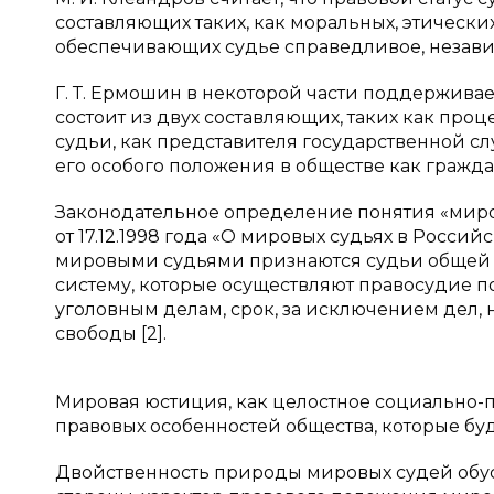
составляющих таких, как моральных, этически
обеспечивающих судье справедливое, независи
Г. Т. Ермошин в некоторой части поддерживает
состоит из двух составляющих, таких как проц
судьи, как представителя государственной слу
его особого положения в обществе как граждани
Законодательное определение понятия «миро
от 17.12.1998 года «О мировых судьях в Россий
мировыми судьями признаются судьи общей 
систему, которые осуществляют правосудие 
уголовным делам, срок, за исключением дел,
свободы [2].
Мировая юстиция, как целостное социально-п
правовых особенностей общества, которые буд
Двойственность природы мировых судей обус