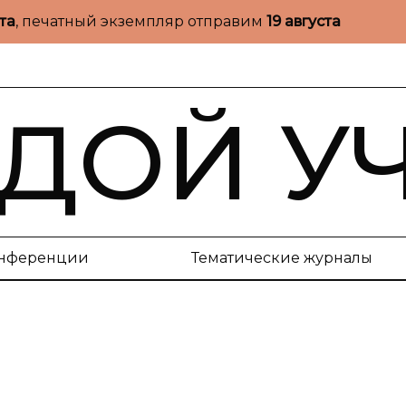
ста
, печатный экземпляр отправим
19 августа
ДОЙ У
нференции
Тематические журналы