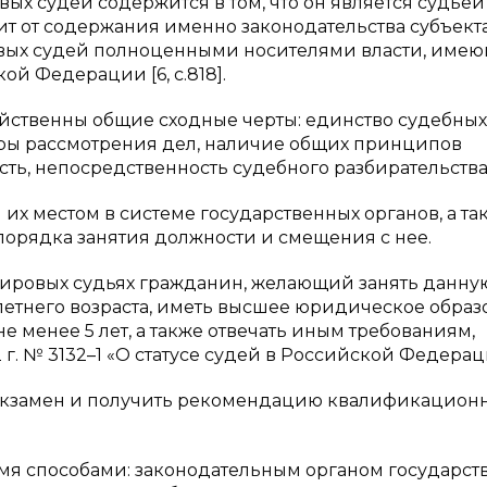
ых судей содержится в том, что он является судье
т от содержания именно законодательства субъекта
овых судей полноценными носителями власти, име
й Федерации [6, с.818].
войственны общие сходные черты: единство судебных
ры рассмотрения дел, наличие общих принципов
сть, непосредственность судебного разбирательства 
их местом в системе государственных органов, а та
орядка занятия должности и смещения с нее.
мировых судьях гражданин, желающий занять данну
етнего возраста, иметь высшее юридическое образ
 менее 5 лет, а также отвечать иным требованиям,
 г. № 3132–1 «О статусе судей в Российской Федераци
экзамен и получить рекомендацию квалификацион
умя способами: законодательным органом государст