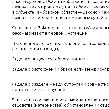
власти субъекта РФ или избирается населени
назначения мирового судьи в обоих случаях у
в субъекте Тамбовской области — Законом Тамб
назначения и деятельности мировых судей в Т
Согласно, ст. 3 Федерльного закона «О миро
рассматривают в первой инстанции:
1) уголовные дела о преступлениях, за совер
лет лишения свободы;
2) дела о выдаче судебного приказа;
3) дела о расторжении брака, если между супру
4) дела о разделе между супругами совместн
пятидесяти тысяч рублей;
5) иные возникающие из семейно-правовых о
отцовства (материнства), об установлении от