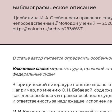
Библиографическое описание
Щербинина, И. А. Особенности правового стату
непосредственный // Молодой ученый. — 2020. —
https://moluch.ru/archive/293/66531.
В статье автор пытается определить особеннос
Ключевые слова:
мировые судьи, правовой ста
федеральные судьи.
В юридической литературе понятие «правого с
Например, по мнению О. Н. Бабаевой, содержа
как: дееспособность и правоспособность судьи
и ответственность за надлежащее исполнение в
М. И. Клеандров считает, что правовой стату