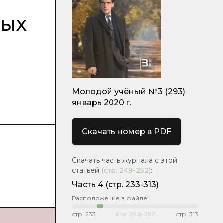
вых
Молодой учёный №3 (293)
январь 2020 г.
Скачать номер в PDF
Скачать часть журнала с этой
статьей
(стр.
249-252
)
:
Часть 4
(стр. 233-313)
Расположение в файле:
стр.
233
стр.
249-252
стр.
313