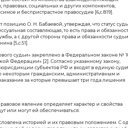
х, правовых, социальных и других компонентов,
мое и беспристрастное правосудие [6,с.819].
 позицию О. Н. Бабаевой, утверждая, что статус суд
ессуальная составляющая, то есть права и обязаннос
жбы, а с другой стороны права и обязанности судьи
на [5,с.51].
вого судьи» закреплено в Федеральном законе № 
ской Федерации» [2]. Согласно указанному закону,
юрисдикции субъектов РФ и входят в единую суд
по некоторым гражданским, административным и
 наказание за которые превышает три года лишения
равовое явление определяет характер и свойства
ут или могут ей обеспечиваться.
ловлена историей и их правовым положением. С о