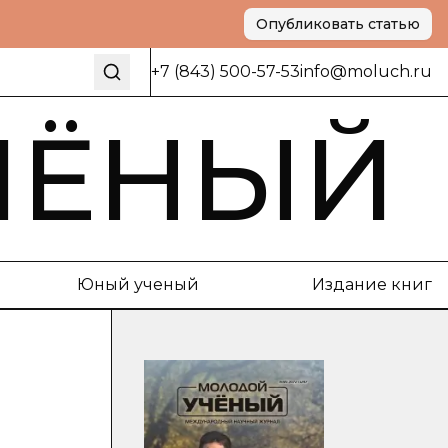
Опубликовать статью
+7 (843) 500-57-53
info@moluch.ru
ЧЁНЫЙ
Юный ученый
Издание книг