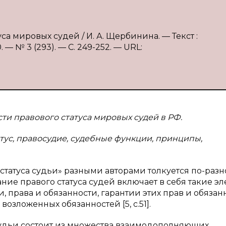
са мировых судей / И. А. Щербинина. — Текст :
 № 3 (293). — С. 249-252. — URL:
ти правового статуса мировых судей в РФ.
тус, правосудие, судебные функции, принципы,
татуса судьи» разными авторами толкуется по-разн
ние правого статуса судей включает в себя такие э
, права и обязанности, гарантии этих прав и обязан
озложенных обязанностей [5, с.51].
с судьи состоит из множества взаимодополняющих