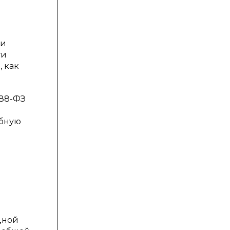
ьи
ти
, как
188-ФЗ
ебную
дной