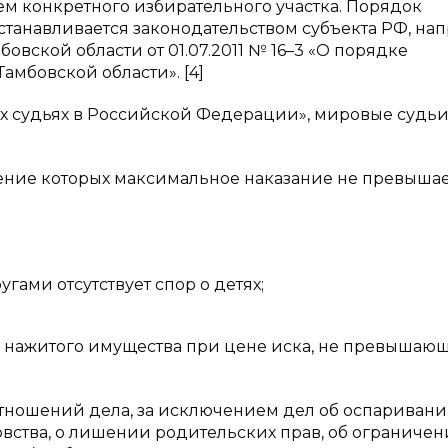
ем конкретного избирательного участка. Порядок
станавливается законодательством субъекта РФ, на
овской области от 01.07.2011 № 16–3 «О порядке
амбовской области». [4]
вых судьях в Российской Федерации», мировые судь
шение которых максимальное наказание не превышае
гами отсутствует спор о детях;
о нажитого имущества при цене иска, не превышаю
тношений дела, за исключением дел об оспариван
цовства, о лишении родительских прав, об ограниче