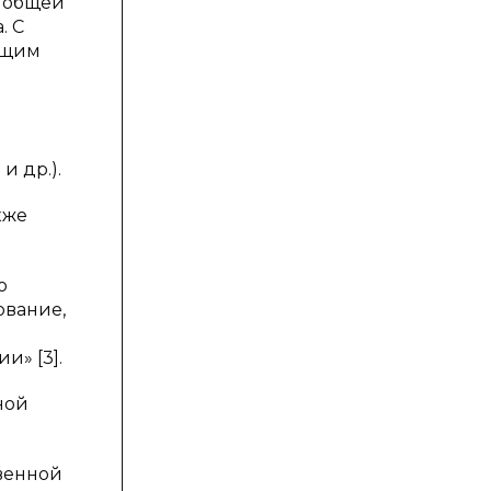
й общей
. С
ющим
и др.).
кже
ю
ование,
и» [3].
ной
венной