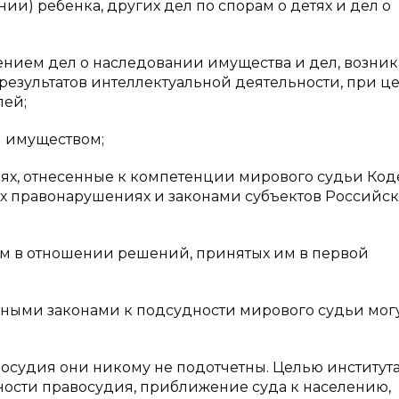
ии) ребенка, других дел по спорам о детях и дел о
чением дел о наследовании имущества и дел, возни
езультатов интеллектуальной деятельности, при ц
лей;
я имуществом;
ях, отнесенные к компетенции мирового судьи Ко
 правонарушениях и законами субъектов Российс
ам в отношении решений, принятых им в первой
ными законами к подсудности мирового судьи могу
осудия они никому не подотчетны. Целью институт
ности правосудия, приближение суда к населению,