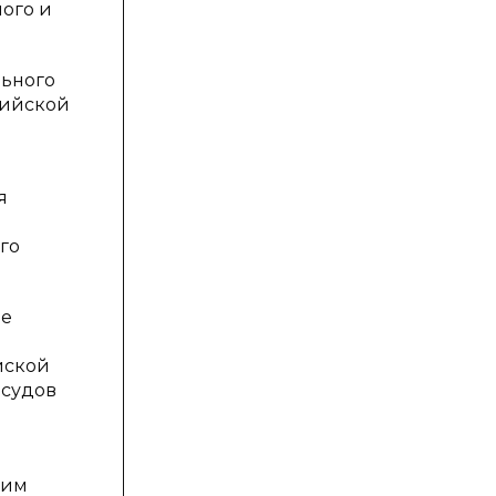
ого и
льного
сийской
я
го
ие
йской
 судов
 им