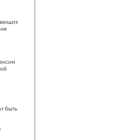
кающих
ене
дексом
кой
т быть
а