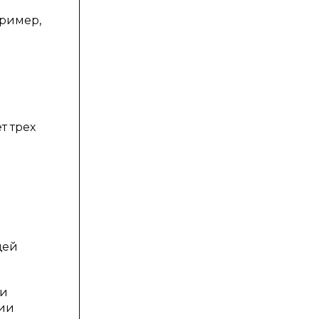
пример,
и
т трех
щей
ии
нии