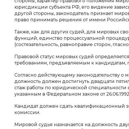
стороны, характер правового положения миров
юрисдикции субъекта РФ, его видение зависи
другой стороны, законодатель признает мир
право принимать решения от имени Российско
Также, как для других судей, для мировых с
функций, единство процессуальной процеду
(состязательность, равноправие сторон, гласно
Правовой статус мировых судей определяется 
требованиям, предъявляемым к кандидатам, п
Согласно действующему законодательству о 
должность должен достигнуть двадцати пятил
стаж работы по юридической специальности не
указанным в Федеральном законе от 26.06.1992
Кандидат должен сдать квалификационный 
комиссии.
Мировой судья назначается на должность дв