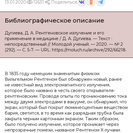
13.01.2020
12631
Поделиться
Библиографическое описание
Дугиева, Д. А. Рентгеновское излучение и его
применение в медицине / Д. А. Дугиева. — Текст :
непосредственный // Молодой ученый. — 2020. — № 2
(292). — С. 5-7. — URL: https://moluch.ru/archive/292/66218.
В 1835 году немецким знаменитым физиком
Вильгельмом Рентгеном был обнаружен новый, ранее
не известный вид электромагнитного излучения,
которое было названо в честь своего открывателя-
рентгеновским. Проводя опыты по проникновению тока
между двумя электродами в вакууме, он обнаружил, что
экран, который был покрыт люминесцентным веществом
бария, светится, в то время как разрядная трубка была
закрыта черным картонным экраном. Таким образом,
было получено излучение, которое проникает через
непрозрачные помехи, названое Рентгеном Х-лучами.