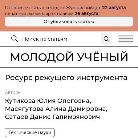
Отправьте статью сегодня! Журнал выйдет
22 августа
,
печатный экземпляр отправим
26 августа
Опубликовать статью
МОЛОДОЙ УЧЁНЫЙ
Ресурс режущего инструмента
Авторы
Кутикова Юлия Олеговна
,
Масягутова Алина Дамировна
,
Сатаев Данис Галимзянович
Технические науки