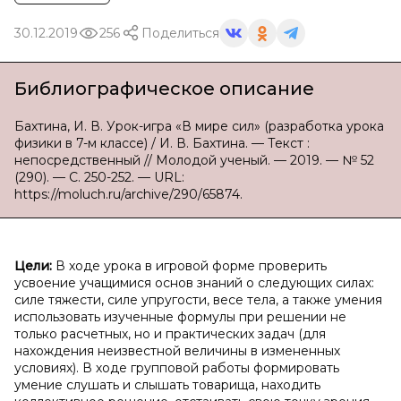
30.12.2019
256
Поделиться
Библиографическое описание
Бахтина, И. В. Урок-игра «В мире сил» (разработка урока
физики в 7-м классе) / И. В. Бахтина. — Текст :
непосредственный // Молодой ученый. — 2019. — № 52
(290). — С. 250-252. — URL:
https://moluch.ru/archive/290/65874.
Цели:
В ходе урока в игровой форме проверить
усвоение учащимися основ знаний о следующих силах:
силе тяжести, силе упругости, весе тела, а также умения
использовать изученные формулы при решении не
только расчетных, но и практических задач (для
нахождения неизвестной величины в измененных
условиях). В ходе групповой работы формировать
умение слушать и слышать товарища, находить