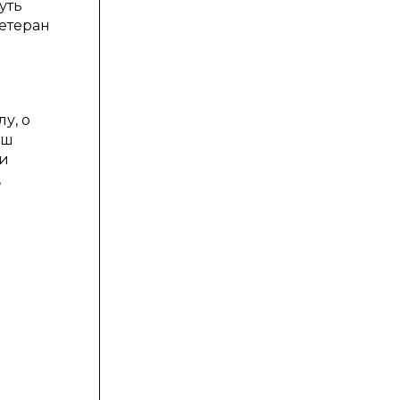
уть
ветеран
у, о
аш
 и
,