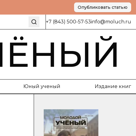
Опубликовать статью
+7 (843) 500-57-53
info@moluch.ru
ЧЁНЫЙ
Юный ученый
Издание книг