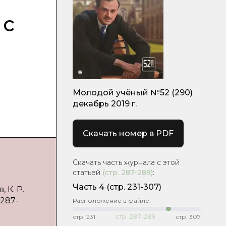
 с
Молодой учёный №52 (290)
декабрь 2019 г.
Скачать номер в PDF
Скачать часть журнала с этой
статьей
(стр.
287-289
)
:
Часть 4
(стр. 231-307)
 К. Р.
 287-
Расположение в файле:
стр.
231
стр.
287-289
стр.
307