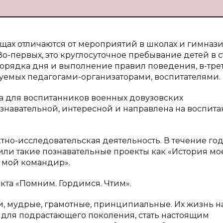
ах отличаются от мероприятий в школах и гимназия
о-первых, это круглосуточное пребывание детей в с
порядка дня и выполнение правил поведения, в-трет
уемых педагогами-организаторами, воспитателями.
ма для воспитанников военных довузовских
знавательной, интересной и направлена на воспита
тно-исследовательская деятельность. В течение го
или такие познавательные проекты как «История мо
о мой командир».
та «Помним. Гордимся. Чтим».
, мудрые, грамотные, принципиальные. Их жизнь на
м для подрастающего поколения, стать настоящим