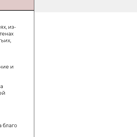
х, из-
тенах
ьих,
ние и
да
ей
 благо