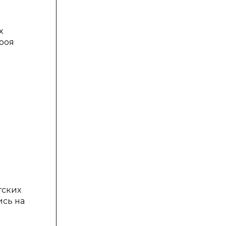
х
ероя
тских
ись на