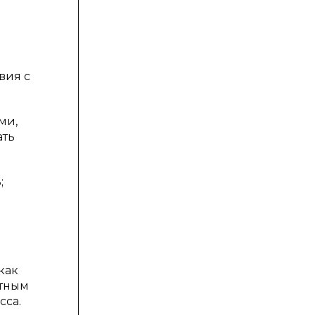
вия с
ми,
ать
;
как
етным
сса.