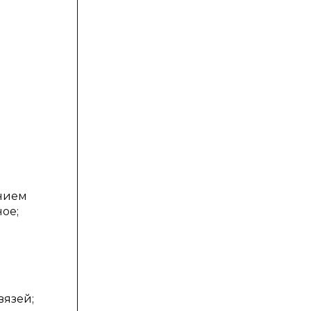
анием
ое;
вязей;