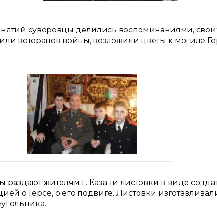
 занятий суворовцы делились воспоминаниями, свои
тили ветеранов войны, возложили цветы к могиле Г
 раздают жителям г. Казани листовки в виде солда
ей о Герое, о его подвиге. Листовки изготавливал
еугольника.