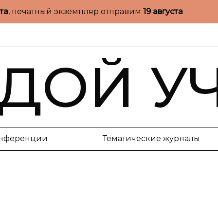
ста
, печатный экземпляр отправим
19 августа
ДОЙ У
нференции
Тематические журналы