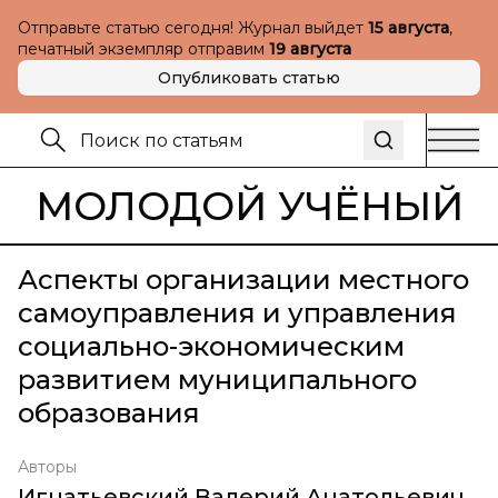
Отправьте статью сегодня! Журнал выйдет
15 августа
,
печатный экземпляр отправим
19 августа
Опубликовать статью
МОЛОДОЙ УЧЁНЫЙ
Аспекты организации местного
самоуправления и управления
социально-экономическим
развитием муниципального
образования
Авторы
Игнатьевский Валерий Анатольевич
,