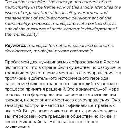
The Author considers the concept and content of the
municipality in the framework of this article, identifies the
issues of organization of local self-government and
management of socio-economic development of the
municipality, proposes municipal-private partnership as
one of the measures of socio-economic development of
the municipality.
Keywords:
municipal formations, social and economic
development, municipal-private partnership.
Проблемой для муниципальных образований в России
является то, что в стране были существенно разрушены
традиции осуществления местного самоуправления. На
протяжении длительного исторического периода
население было отстранено от какого-либо участия от
процесса принятия решений. Это в значительной мере
повлияло на формирование современного мышления
граждан, их восприятия местного самоуправления. Оно
зачастую воспринимается как «филиал» центральных
властей. Безусловно, можно говорить про искреннюю
заинтересованность граждан в общественной жизни
своего микрорайона. Но пока что это скорее
исключение.