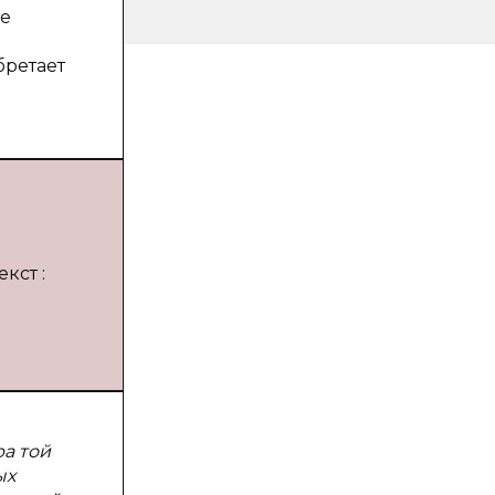
ые
бретает
кст :
ра той
ых