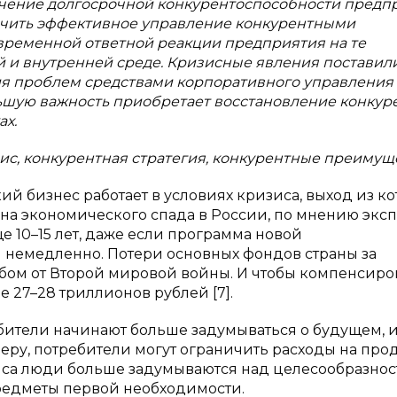
чение долгосрочной конкурентоспособности предп
ечить эффективное управление конкурентными
временной ответной реакции предприятия на те
й и внутренней среде. Кризисные явления поставил
я проблем средствами корпоративного управления
ньшую важность приобретает восстановление конкур
ах.
изис, конкурентная стратегия, конкурентные преимущ
ий бизнес работает в условиях кризиса, выход из ко
на экономического спада в России, по мнению эксп
е 10–15 лет, даже если программа новой
немедленно. Потери основных фондов страны за
бом от Второй мировой войны. И чтобы компенсиро
е 27–28 триллионов рублей [7].
ебители начинают больше задумываться о будущем, 
еру, потребители могут ограничить расходы на про
иса люди больше задумываются над целесообразнос
предметы первой необходимости.