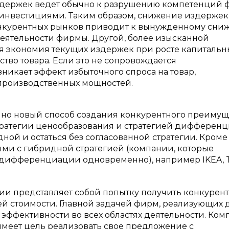
здержек ведет обычно к разрушению компетенций
 инвестициями. Таким образом, снижение издержек
конкурентных рынков приводит к вынужденному сн
еятельности фирмы. Другой, более изысканной
 экономия текущих издержек при росте капитальн
тво товара. Если это не сопровождается
икает эффект избыточного спроса на товар,
производственных мощностей.
нно новый способ создания конкурентного преимущ
тратегии ценообразования и стратегией дифференц
дной и остаться без согласованной стратегии. Кроме 
ыми с гибридной стратегией (компании, которые
 дифференциации одновременно), например IKEA, T
ии представляет собой попытку получить конкурен
й стоимости. Главной задачей фирм, реализующих
и эффективности во всех областях деятельности. Ком
имеет цель реализовать свое предложение с