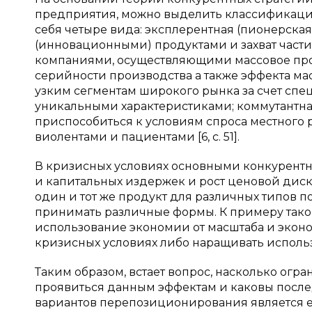
предприятия, можно выделить классификацию
себя четыре вида: эксплерентная (пионерска
(инновационными) продуктами и захват части
компаниями, осуществляющими массовое прои
серийности производства а также эффекта мас
узким сегментам широкого рынка за счет сп
уникальными характеристиками; коммутантная 
приспособиться к условиям спроса местного 
виолентами и пациентами [6, c. 51].
В кризисных условиях основными конкурент
и капитальных издержек и рост ценовой диск
один и тот же продукт для различных типов п
принимать различные формы. К примеру тако
использование экономии от масштаба и эконо
кризисных условиях либо наращивать исполь
Таким образом, встает вопрос, насколько ог
проявиться данным эффектам и каковы после
вариантов перепозиционирования является е