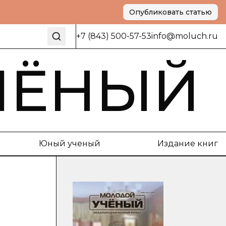
Опубликовать статью
+7 (843) 500-57-53
info@moluch.ru
ЧЁНЫЙ
Юный ученый
Издание книг