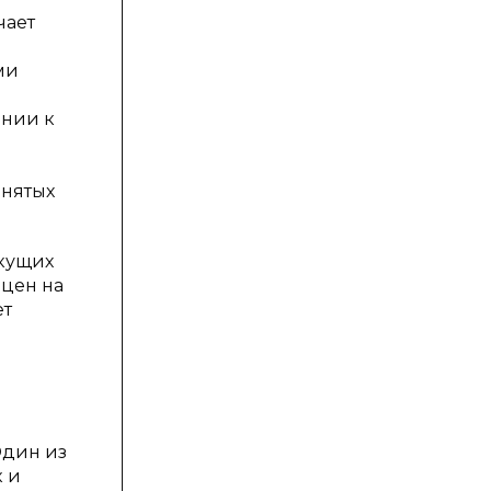
чает
ми
ении к
анятых
кущих
 цен на
ет
Один из
 и