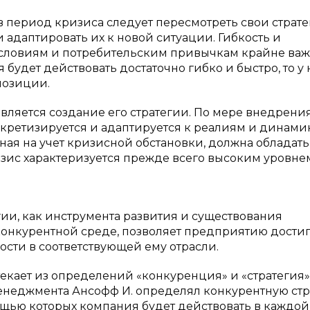
в период кризиса следует пересмотреть свои страте
адаптировать их к новой ситуации. Гибкость и
словиям и потребительским привычкам крайне важ
 будет действовать достаточно гибко и быстро, то у 
позиции.
вляется создание его стратегии. По мере внедрени
нкретизируется и адаптируется к реалиям и динами
ная на учет кризисной обстановки, должна обладать
изис характеризуется прежде всего высоким уровне
ии, как инструмента развития и существования
онкурентной среде, позволяет предприятию достиг
сти в соответствующей ему отрасли.
екает из определений «конкуренция» и «стратегия».
енеджмента Ансофф И. определял конкурентную ст
ощью которых компания будет действовать в каждой