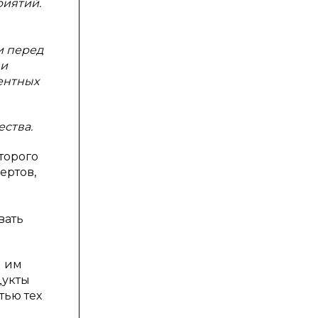
риятий.
и перед
 и
ентных
ества.
торого
ертов,
вать
и им
дукты
тью тех