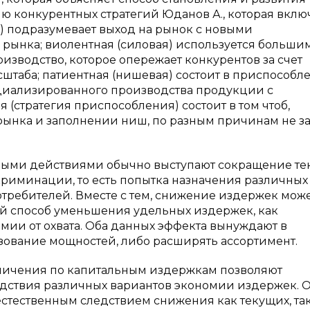
 конкурентных стратегий Юданов А., которая вклю
я) подразумевает выход на рынок с новыми
 рынка; виолентная (силовая) используется больши
зводство, которое опережает конкурентов за счет
штаба; патиентная (нишевая) состоит в приспособл
ециализированного производства продукции с
(стратегия приспособления) состоит в том чтоб,
рынка и заполнении ниш, по разным причинам не з
ными действиями обычно выступают сокращение те
риминации, то есть попытка назначения различных
отребителей. Вместе с тем, снижение издержек мож
й способ уменьшения удельных издержек, как
мии от охвата. Оба данных эффекта вынуждают в
зование мощностей, либо расширять ассортимент.
раничения по капитальным издержкам позволяют
дствия различных вариантов экономии издержек. 
стественным следствием снижения как текущих, так