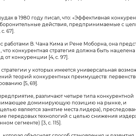
удах в 1980 году писал, что: «Эффективная конкуре
 оборонительные действия, предпринимаемые с це
. 67].
 с работами В. Чана Кима и Рене Моборна, она предс
и, что конкурентная стратегия должна быть нацелена
 от конкуренции [4, с. 97].
т стратегии у которых имеется универсальная возмо
ний теорий конкурентных преимуществ: первенств
ванию [5, 69].
предприятие, различают четыре типа конкурентной
занимающее доминирующую позицию на рынке, и
(целью является занятие места лидера), преследова
ие передовых технологий с целью снижения издерж
м сегменте) [3, с. 115].
 которая объясняет способ становления и развития