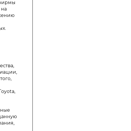
 фирмы
 на
ижению
ых.
ества,
иации,
того,
oyota,
тные
 данную
пания,