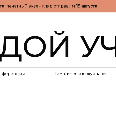
ста
, печатный экземпляр отправим
19 августа
ДОЙ У
нференции
Тематические журналы