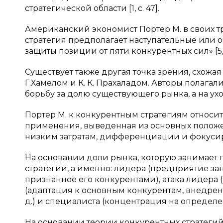
стратегической области [1, c. 47].
Американский экономист Портер М. в своих тр
стратегия предполагает наступательные или
защиты позиции от пяти конкурентных сил» [5, c
Существует также другая точка зрения, схожая
Г.Хамелом и К. К. Прахаладом. Авторы полагал
борьбу за долю существующего рынка, а на уход
Портер М. к конкурентным стратегиям относи
применения, выведенная из основных положе
низким затратам, дифференциации и фокусиро
На основании доли рынка, которую занимает 
стратегии, а именно: лидера (предприятие 
признанное его конкурентами), атака лидера 
(адаптация к основным конкурентам, внедрен
д.) и специалиста (концентрация на определенно
На основании теории конкурентных стратегий,