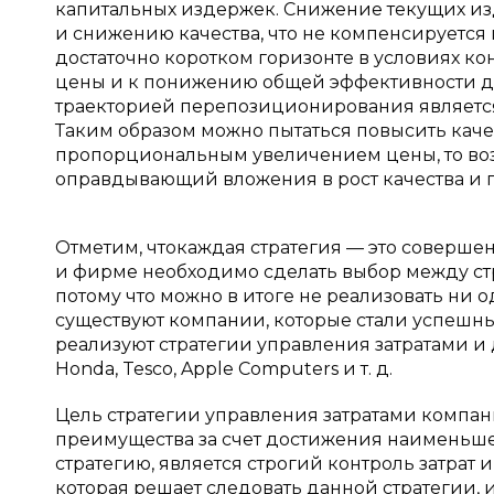
капитальных издержек. Снижение текущих и
и снижению качества, что не компенсируется
достаточно коротком горизонте в условиях 
цены и к понижению общей эффективности д
траекторией перепозиционирования является
Таким образом можно пытаться повысить качес
пропорциональным увеличением цены, то возн
оправдывающий вложения в рост качества и 
Отметим, чтокаждая стратегия — это соверше
и фирме необходимо сделать выбор между с
потому что можно в итоге не реализовать ни о
существуют компании, которые стали успешн
реализуют стратегии управления затратами и
Honda, Tesco, Apple Computers и т. д.
Цель стратегии управления затратами компан
преимущества за счет достижения наименьше
стратегию, является строгий контроль затрат 
которая решает следовать данной стратегии, 