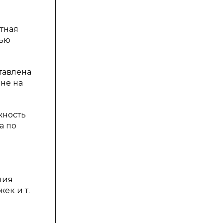
нтная
лью
тавлена
 не на
жность
а по
ния
ек и т.