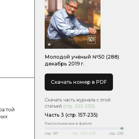
Молодой учёный №50 (288)
декабрь 2019 г.
Скачать номер в PDF
Скачать часть журнала с этой
статьей
(стр.
233-235
)
:
ра той
Часть 3
(стр. 157-235)
ных
Расположение в файле:
стр.
157
стр.
233-235
стр.
235