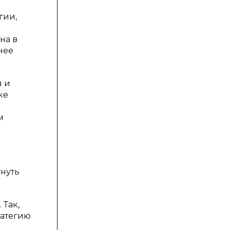
гии,
на в
нее
я и
ке
м
нуть
 Так,
ратегию