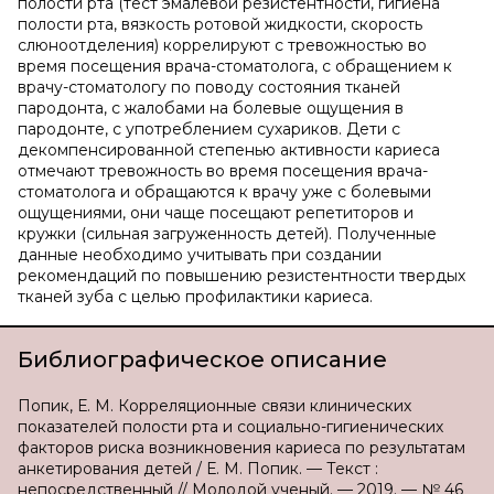
полости рта (тест эмалевой резистентности, гигиена
полости рта, вязкость ротовой жидкости, скорость
слюноотделения) коррелируют с тревожностью во
время посещения врача-стоматолога, с обращением к
врачу-стоматологу по поводу состояния тканей
пародонта, с жалобами на болевые ощущения в
пародонте, с употреблением сухариков. Дети с
декомпенсированной степенью активности кариеса
отмечают тревожность во время посещения врача-
стоматолога и обращаются к врачу уже с болевыми
ощущениями, они чаще посещают репетиторов и
кружки (сильная загруженность детей). Полученные
данные необходимо учитывать при создании
рекомендаций по повышению резистентности твердых
тканей зуба с целью профилактики кариеса.
Библиографическое описание
Попик, Е. М. Корреляционные связи клинических
показателей полости рта и социально-гигиенических
факторов риска возникновения кариеса по результатам
анкетирования детей / Е. М. Попик. — Текст :
непосредственный // Молодой ученый. — 2019. — № 46