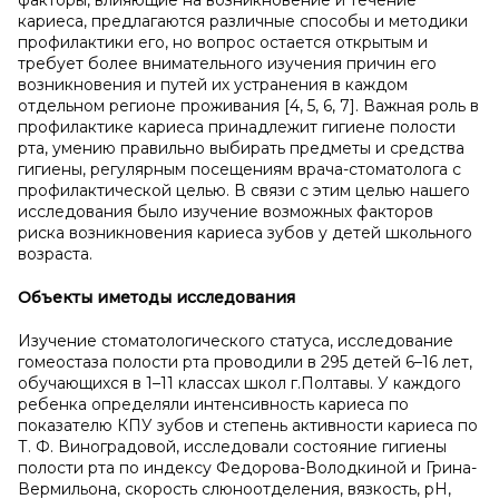
факторы, влияющие на возникновение и течение
кариеса, предлагаются различные способы и методики
профилактики его, но вопрос остается открытым и
требует более внимательного изучения причин его
возникновения и путей их устранения в каждом
отдельном регионе проживания [4, 5, 6, 7]. Важная роль в
профилактике кариеса принадлежит гигиене полости
рта, умению правильно выбирать предметы и средства
гигиены, регулярным посещениям врача-стоматолога с
профилактической целью. В связи с этим целью нашего
исследования было изучение возможных факторов
риска возникновения кариеса зубов у детей школьного
возраста.
Объекты и
методы исследования
Изучение стоматологического статуса, исследование
гомеостаза полости рта проводили в 295 детей 6–16 лет,
обучающихся в 1–11 классах школ г.Полтавы. У каждого
ребенка определяли интенсивность кариеса по
показателю КПУ зубов и степень активности кариеса по
Т. Ф. Виноградовой, исследовали состояние гигиены
полости рта по индексу Федорова-Володкиной и Грина-
Вермильона, скорость слюноотделения, вязкость, рН,