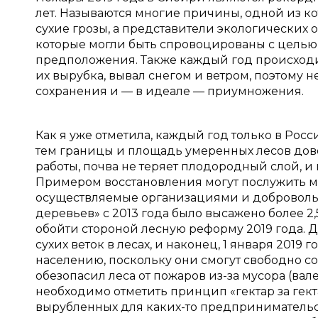
лет. Называются многие причины, одной из к
сухие грозы, а представители экологических 
которые могли быть спровоцированы с целью 
предположения. Также каждый год происходи
их вырубка, вывал снегом и ветром, поэтому 
сохранения и — в идеале — приумножения.
Как я уже отметила, каждый год только в Росс
тем границы и площадь умеренных лесов дов
работы, почва не теряет плодородный слой, и
Примером восстановления могут послужить 
осуществляемые организациями и добровол
деревьев» с 2013 года было высажено более 2
обойти стороной лесную реформу 2019 года. 
сухих веток в лесах, и наконец, 1 января 2019
населению, поскольку они смогут свободно с
обезопасил леса от пожаров из-за мусора (ва
необходимо отметить принцип «гектар за гект
вырубленных для каких-то предпринимательс