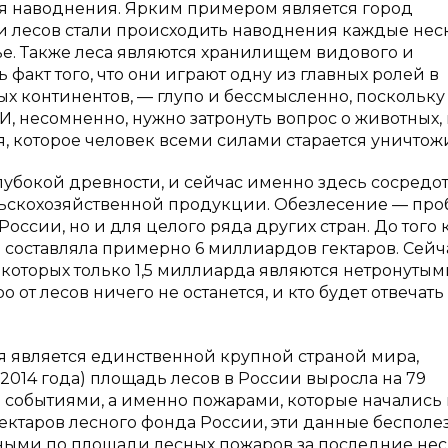
ся наводнения. Ярким примером является город
ки лесов стали происходить наводнения каждые нес
тье. Также леса являются хранилищем видового и
 факт того, что они играют одну из главных ролей в
 континентов, — глупо и бессмысленно, поскольку
И, несомненно, нужно затронуть вопрос о животных, 
, которое человек всеми силами старается уничтожи
лубокой древности, и сейчас именно здесь сосредо
ьскохозяйственной продукции. Обезлесение — про
России, но и для целого ряда других стран. До того 
в составляла примерно 6 миллиардов гектаров. Сейч
 которых только 1,5 миллиарда являются нетронутым
 от лесов ничего не останется, и кто будет отвечать 
ия является единственной крупной страной мира,
с 2014 года) площадь лесов в России выросла на 79
и событиями, а именно пожарами, которые начались
гектаров лесного фонда России, эти данные бесполе
ными по площади лесных пожаров за последние не