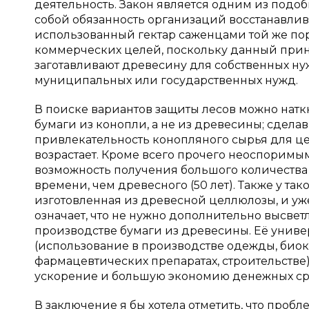
деятельность. Закон является одним из подо
собой обязанность организаций восстанавлив
использованный гектар саженцами той же пор
коммерческих целей, поскольку данный прин
заготавливают древесину для собственных нуж
муниципальных или государственных нужд.
В поиске вариантов защиты лесов можно натк
бумаги из конопли, а не из древесины; сдела
привлекательность конопляного сырья для 
возрастает. Кроме всего прочего неоспорим
возможность получения большого количества
времени, чем древесного (50 лет). Также у та
изготовленная из древесной целлюлозы, и уже
означает, что не нужно дополнительно высвет
производстве бумаги из древесины. Её униве
(использование в производстве одежды, био
фармацевтических препаратах, строительстве)
ускорение и большую экономию денежных ср
В заключение я бы хотела отметить, что пробл