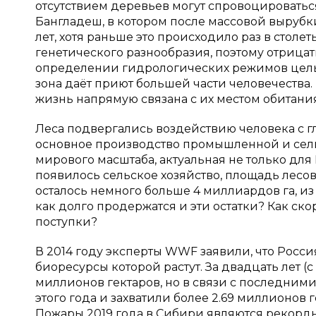
отсутствием деревьев могут спровоцировать
Бангладеш, в котором после массовой выруб
лет, хотя раньше это происходило раз в столе
генетического разнообразия, поэтому отрицать
определении гидрологических режимов целых
зона даёт приют большей части человечества. 
жизнь напрямую связана с их местом обитания
Леса подвергались воздействию человека с г
основное производство промышленной и сел
мирового масштаба, актуальная не только для 
появилось сельское хозяйство, площадь лесо
осталось немного больше 4 миллиардов га, из
как долго продержатся и эти остатки? Как скоро
поступки?
В 2014 году эксперты WWF заявили, что Росс
биоресурсы которой растут. За двадцать лет (
миллионов гектаров, но в связи с последним
этого года и захватили более 2.69 миллионов 
Пожары 2019 года в Сибири являются рекорд