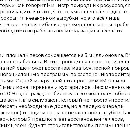
оторых, как говорит Министр природных ресурсов, я
организаций считают, что это умышленные поджоги,
сокрытия незаконной вырубки, но это всё лишь
т естественная гибель деревьев, постоянная пробл
необходимо выработать политику защиты лесов, их
ии площадь лесов сокращается на 5 миллионов га. В
ольно стабильны. В них проводятся восстановитель
 на ней еще может восстанавливаться лесной покров
многочисленные программы по озеленению террито
ьцами. Одной из крупнейших программ «Миллион
,5 миллиона деревьев и кустарников. Несомненно, н
До 2019 года граждане бились за возможность собир
 года вступил в силу закон, который не просто упрост
обирать необходимые дрова, но в первую очередь
лежников) и защитил леса от незаконной вырубки. Та
ар», который предполагает восстановление лесов,
ких целей, будь то строительство или промышленн