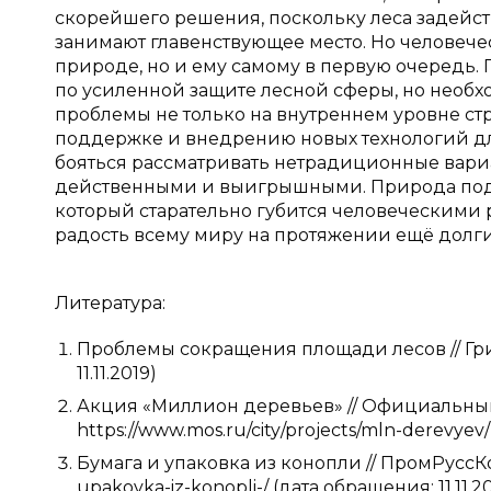
скорейшего решения, поскольку леса задейст
занимают главенствующее место. Но человече
природе, но и ему самому в первую очередь.
по усиленной защите лесной сферы, но необх
проблемы не только на внутреннем уровне ст
поддержке и внедрению новых технологий для
бояться рассматривать нетрадиционные вариа
действенными и выигрышными. Природа пода
который старательно губится человеческими р
радость всему миру на протяжении ещё долгих
Литература:
Проблемы сокращения площади лесов // Гринфи
11.11.2019)
Акция «Миллион деревьев» // Официальный
https://www.mos.ru/city/projects/mln-derevyev/ 
Бумага и упаковка из конопли // ПромРуссКо
upakovka-iz-konopli-/ (дата обращения: 11.11.20