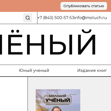
Опубликовать статью
+7 (843) 500-57-53
info@moluch.ru
ЧЁНЫЙ
Юный ученый
Издание книг