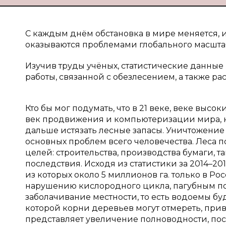
С каждым днём обстановка в мире меняется, 
оказываются проблемами глобального масшта
Изучив труды учёных, статистические данные
работы, связанной с обезлесением, а также р
Кто бы мог подумать, что в 21 веке, веке выс
век продвижения и компьютеризации мира, ко
дальше истязать лесные запасы. Уничтожение
основных проблем всего человечества. Леса п
целей: строительства, производства бумаги, т
последствия. Исходя из статистики за 2014–20
из которых около 5 миллионов га. только в Ро
нарушению кислородного цикла, пагубным по
заболачивание местности, то есть водоемы буду
которой корни деревьев могут отмереть, при
представляет увеличение полноводности, пос