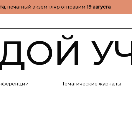
ста
, печатный экземпляр отправим
19 августа
ДОЙ У
нференции
Тематические журналы