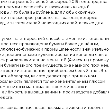
бных в огромной лесной реформе 2019 года, предпол
ать земли после себя и засаживать каждый
оды, что была вырублена, для любых крупных
цип не распространяется на граждан, которые
д, и заготовителей новогодних елей, а также для
нуться на интересный способ, а именно изготовлен
в процесс производства бумаги более дешёвым,
целлюлозно-бумажной промышленности значительно
ыми достоинствами культивирования конопли являет
 сырья за значительно меньший (4 месяца) промежу
кой бумаги много преимуществ, она намного прочнее
 в ходе изготовления приобретаем белый цвет. Это
лять её хлором, как это делают при привычном
рсальность является только значительным плюсом
композитных материалов, косметических и
, а лёгкость в выращивании и производстве добавл
едств.
ема сокращения лесов весьма актуальна и требует