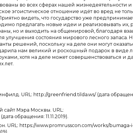
вованы во всех сферах нашей жизнедеятельности и
ское эгоистическое отношение идёт во вред не тол
 Приятно видеть, что государство уже предпринима
одимо предлагать новые идеи и реализовывать их, 
раны, но и выходить на общемировой, благодаря вз
 улучшения состояния мирового лесного запаса. Н
нты решений, поскольку на деле они могут оказать
рила нам великий и роскошный подарок в виде л
уками, хотя на деле может совершенствоваться и д
 лет.
лд. URL: http://greenfriend.tilda.ws/ (дата обращен
 сайт Мэра Москвы. URL:
(дата обращения: 11.11.2019).
н. URL: https://www.promrusscon.com/works/bumaga-i
19).