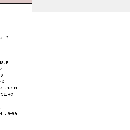
нной
а, в
 и
из
их
ёт свои
годно,
;
, из-за