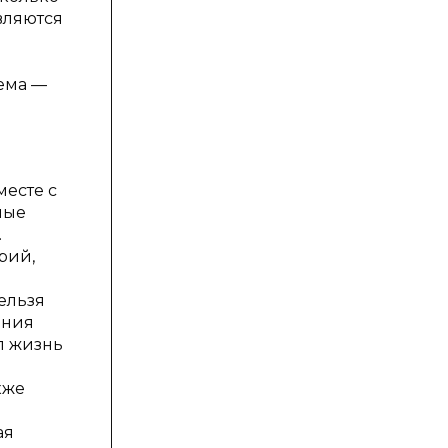
вляются
ема —
месте с
ные
.
рий,
ельзя
ания
ил жизнь
кже
ая