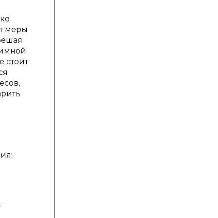
ько
ет меры
решая
аимной
е стоит
ся
есов,
арить
ия:
-