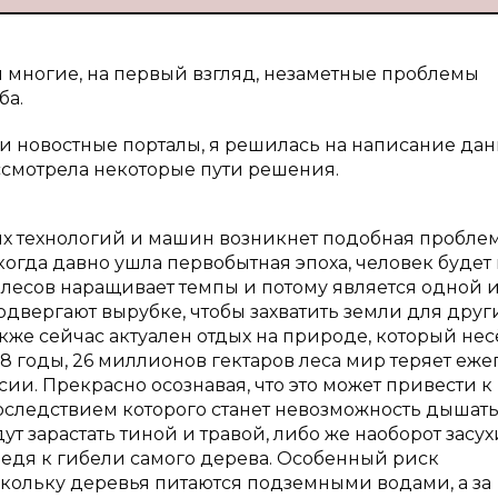
и многие, на первый взгляд, незаметные проблемы
ба.
 и новостные порталы, я решилась на написание да
ассмотрела некоторые пути решения.
оких технологий и машин возникнет подобная проблем
гда давно ушла первобытная эпоха, человек будет
 лесов наращивает темпы и потому является одной 
одвергают вырубке, чтобы захватить земли для друг
акже сейчас актуален отдых на природе, который нес
18 годы, 26 миллионов гектаров леса мир теряет еже
ссии. Прекрасно осознавая, что это может привести к
следствием которого станет невозможность дышать
т зарастать тиной и травой, либо же наоборот засухи
ведя к гибели самого дерева. Особенный риск
кольку деревья питаются подземными водами, а за