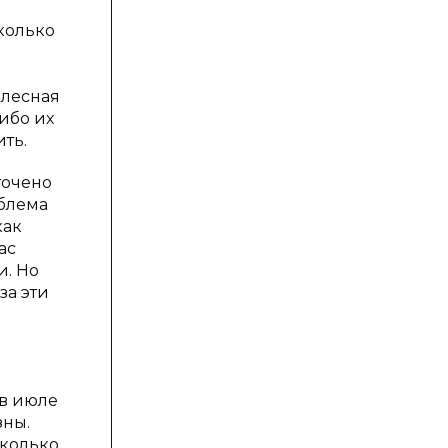
колько
 лесная
ибо их
ть.
точено
блема
как
ас
и. Но
за эти
 в июле
зны.
сколько