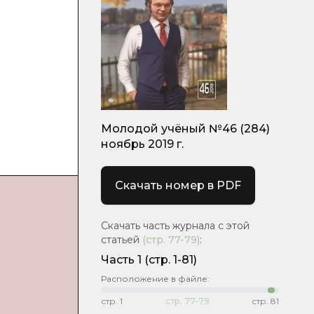
Молодой учёный №46 (284)
ноябрь 2019 г.
Скачать номер в PDF
Скачать часть журнала с этой
статьей
(стр.
77-79
)
:
Часть 1
(стр. 1-81)
Расположение в файле:
стр.
1
стр.
77-79
стр.
81