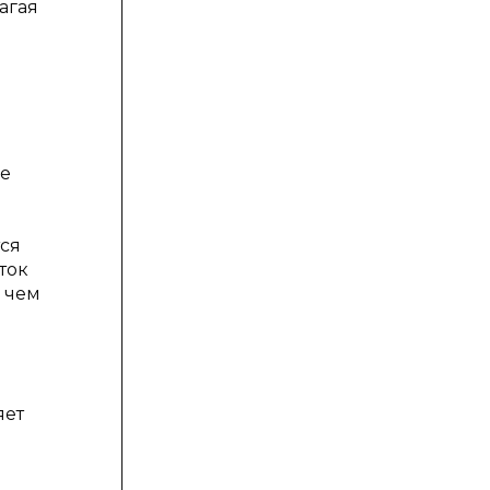
агая
ие
ся
ток
, чем
яет