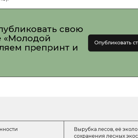
публиковать свою
е «Молодой
Опубликовать с
вляем препринт и
нности
Вырубка лесов, её эко
сохранения лесных эко