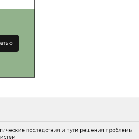
татью
логические последствия и пути решения проблемы
систем