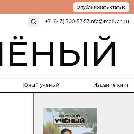
Опубликовать статью
+7 (843) 500-57-53
info@moluch.ru
ЧЁНЫЙ
Юный ученый
Издание книг