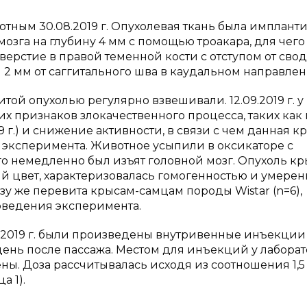
ным 30.08.2019 г. Опухолевая ткань была имплант
мозга на глубину 4 мм с помощью троакара, для чего
ерстие в правой теменной кости с отступом от свод
и 2 мм от саггитального шва в каудальном направлен
той опухолью регулярно взвешивали. 12.09.2019 г. 
 признаков злокачественного процесса, таких как 
2019 г.) и снижение активности, в связи с чем данная к
 эксперимента. Животное усыпили в оксикаторе с
го немедленно был изъят головной мозг. Опухоль к
ый цвет, характеризовалась гомогенностью и умере
у же перевита крысам-самцам породы Wistar (n=6),
оведения эксперимента.
9.2019 г. были произведены внутривенные инъекции
ень после пассажа. Местом для инъекций у лабора
ны. Доза рассчитывалась исходя из соотношения 1,5
а 1).