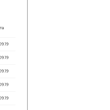
Вес,
Доза,
та
г
мг
09.19
-
-
09.19
228
0,340
09.19
160
0,240
09.19
200
0,300
09.19
162
0,243