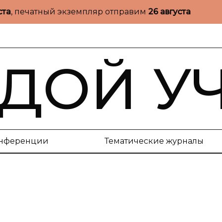
ста
, печатный экземпляр отправим
26 августа
ДОЙ У
нференции
Тематические журналы