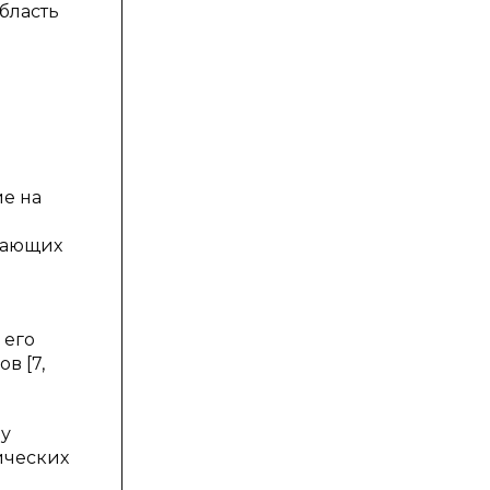
бласть
е на
дающих
 его
в [7,
му
ических