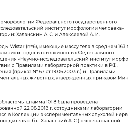
йроморфологии Федерального государственного
следовательский институт морфологии человека»
рии: Халанским А. С. и Алексеевой А. И.
 Wistar (n=6), имеющие массу тела в среднем 163 г
 клиники подопытных животных Федерального
ждения «Научно-исследовательский институт морф
ствии с Правилами лабораторной практики в РФ,
я (приказ № 67 от 19.06.2003 г.) и Правилами
иментальных животных, утвержденных приказом Ми
областомы штамма 101.8 была проведена
ованной 22.08.2018 г. сотрудниками лаборатории
я в Коллекции экспериментальных опухолей нер
водитель к. б.н. Халанский А. С.) вышеназванной