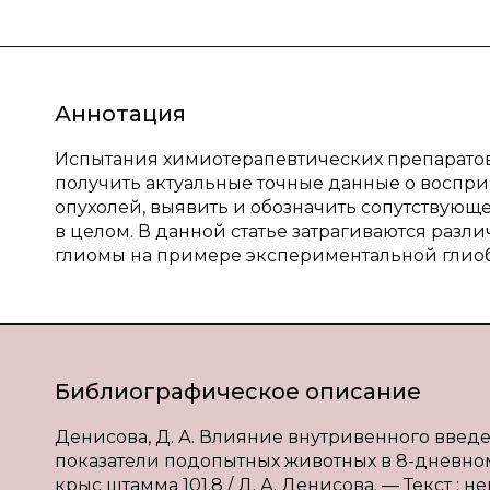
Аннотация
Испытания химиотерапевтических препаратов
получить актуальные точные данные о воспри
опухолей, выявить и обозначить сопутствующ
в целом. В данной статье затрагиваются раз
глиомы на примере экспериментальной глиоб
Библиографическое описание
Денисова, Д. А. Влияние внутривенного вве
показатели подопытных животных в 8-дневн
крыс штамма 101.8 / Д. А. Денисова. — Текст : 