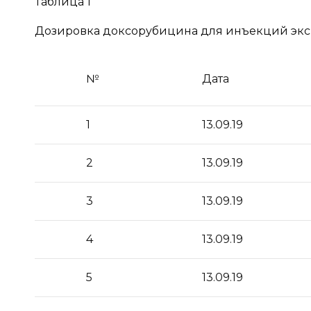
Таблица 1
Дозировка доксорубицина для инъекций эк
№
Дата
1
13.09.19
2
13.09.19
3
13.09.19
4
13.09.19
5
13.09.19