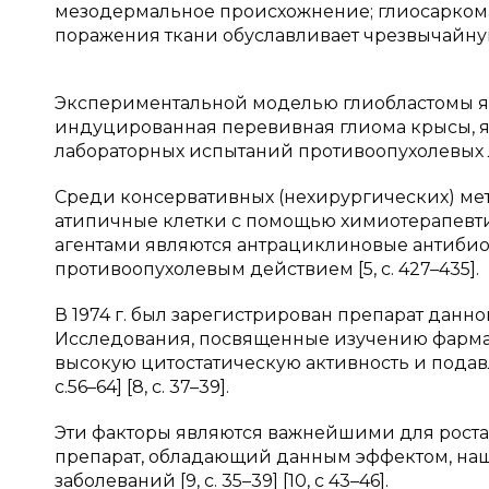
мезодермальное происхожнение; глиосаркома 
поражения ткани обуславливает чрезвычайную 
Экспериментальной моделью глиобластомы явл
индуцированная перевивная глиома крысы, 
лабораторных испытаний противоопухолевых лек
Среди консервативных (нехирургических) ме
атипичные клетки с помощью химиотерапевтиче
агентами являются антрациклиновые антиби
противоопухолевым действием [5, с. 427–435].
В 1974 г. был зарегистрирован препарат данно
Исследования, посвященные изучению фарма
высокую цитостатическую активность и пода
с.56–64] [8, с. 37–39].
Эти факторы являются важнейшими для роста 
препарат, обладающий данным эффектом, на
заболеваний [9, с. 35–39] [10, с 43–46].