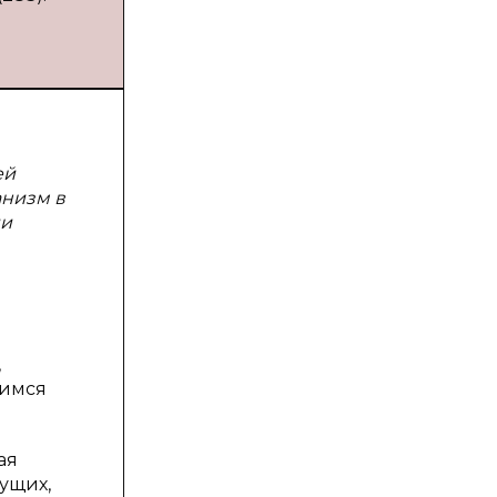
ей
анизм в
ии
,
щимся
ая
ущих,