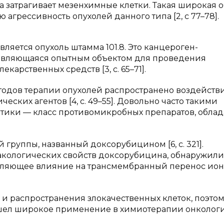
затрагивает мезенхимные клетки. Такая широкая о
агрессивность опухолей данного типа [2, с 77–78].
яется опухоль штамма 101.8. Это канцероген-
являющаяся опытным объектом для проведения
арственных средств [3, с. 65–71].
тодов терапии опухолей распространено воздействи
ских агентов [4, с. 49–55]. Довольно часто такими
отики — класс противомикробных препаратов, обла
й группы, названный доксорубицином [6, с. 321].
кологических свойств доксорубицина, обнаружили
вляющее влияние на трансмембранный перенос ионо
и распространения злокачественных клеток, поэто
шел широкое применение в химиотерапии онколог