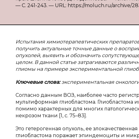
— С. 241-243. — URL: https://moluch.ru/archive/28
Испытания химиотерапевтических препаратов
получить актуальные точные данные о восприи
опухолей, выявить и обозначить сопутствующ
целом. В данной статье затрагиваются разли
глиомы на примере экспериментальной глиобл
Ключевые слова:
экспериментальная онкология
Согласно данным ВОЗ, наиболее часто регис
мультиформная глиобластома. Глиобластома и
помимо характерных для многих патологичес
некрозом ткани [1, с. 75–83].
Это гетерогенная опухоль, ее злокачественна
глиобластома поражает эпиндемоциты и микр