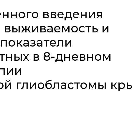
енного введения
 выживаемость и
показатели
тных в 8-дневном
апии
ой глиобластомы кр