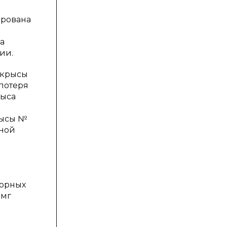
ирована
а
ии.
у крысы
потеря
рыса
рысы №
нной
торных
 мг