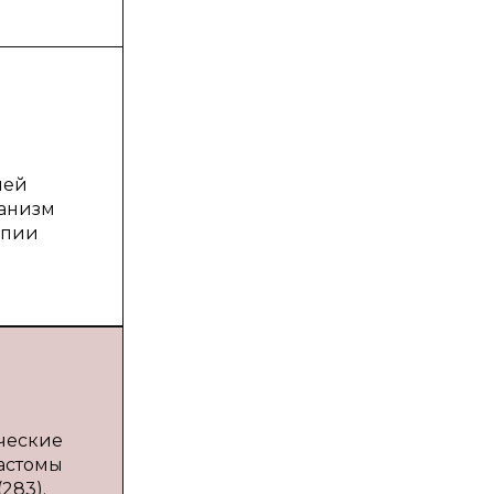
ней
ганизм
апии
ческие
астомы
283).