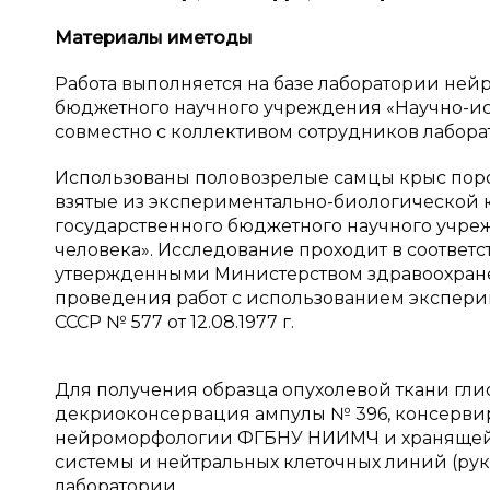
Материалы и
методы
Работа выполняется на базе лаборатории не
бюджетного научного учреждения «Научно-ис
совместно с коллективом сотрудников лаборато
Использованы половозрелые самцы крыс породы
взятые из экспериментально-биологической
государственного бюджетного научного учре
человека». Исследование проходит в соответ
утвержденными Министерством здравоохранени
проведения работ с использованием экспер
СССР № 577 от 12.08.1977 г.
Для получения образца опухолевой ткани гли
декриоконсервация ампулы № 396, консервир
нейроморфологии ФГБНУ НИИМЧ и хранящейс
системы и нейтральных клеточных линий (руко
лаборатории.