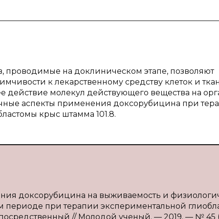
, проводимые на доклиническом этапе, позволяют
имчивости к лекарственному средству клеток и тка
ее действие молекул действующего вещества на ор
личные аспекты применения доксорубицина при тер
ластомы крыс штамма 101.8.
дения доксорубицина на выживаемость и физиологи
ом периоде при терапии экспериментальной глиобл
непосредственный // Молодой ученый. — 2019. — № 45 (