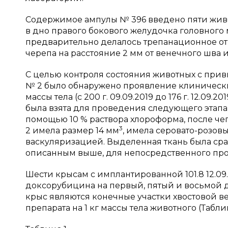
Содержимое ампулы № 396 введено пяти живот
в дно правого бокового желудочка головного 
предварительно делалось трепанационное отв
черепа на расстояние 2 мм от венечного шва 
С целью контроля состояния животных с приви
№ 2 было обнаружено проявление клинических
массы тела (с 200 г. 09.09.2019 до 176 г. 12.09.
была взята для проведения следующего этапа
помощью 10 % раствора хлороформа, после че
3
2 имела размер 14 мм
, имела серовато-розов
васкуляризацией. Выделенная ткань была сраз
описанным выше, для непосредственного пр
Шести крысам с имплантированной 101.8 12.0
доксорубицина на первый, пятый и восьмой д
крыс являются конечные участки хвостовой ве
препарата на 1 кг массы тела животного (Таблиц