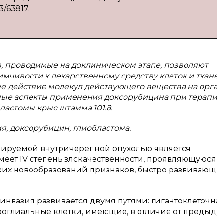
3/63817.
, проводимые на доклиническом этапе, позволяют
мчивости к лекарственному средству клеток и ткан
ее действие молекул действующего вещества на орг
чные аспекты применения доксорубицина при терап
астомы крыс штамма 101.8.
, доксорубицин, глиобластома.
трируемой внутричерепной опухолью является
меет IV степень злокачественности, проявляющуюся
ких новообразований признаков, быстро развиваю
я инвазия развивается двумя путями: гигантоклеточн
оглиальные клетки, имеющие, в отличие от предыд