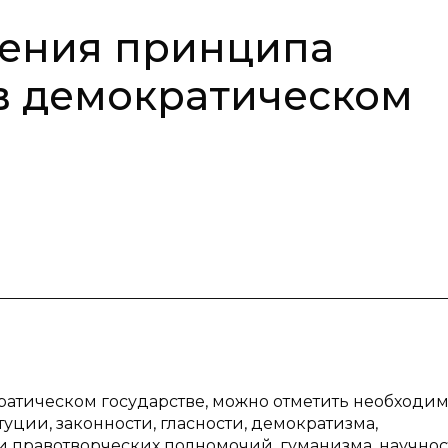
ения принципа
в демократическом
ратическом государстве, можно отметить необходим
ции, законности, гласности, демократизма,
правотворческих полномочий, гуманизма, научнос