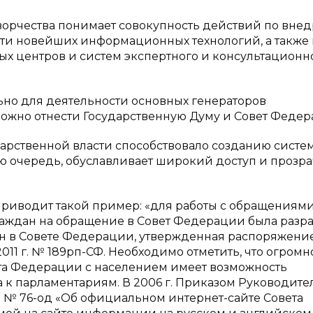
творчества понимает совокупность действий по вне
сти новейших информационных технологий, а также
ых центров и систем экспертного и консультационн
ьно для деятельности основных генераторов
можно отнести Государственную Думу и Совет Федер
рственной власти способствовало созданию систе
ою очередь, обуславливает широкий доступ и прозр
 приводит такой пример: «для работы с обращениям
граждан на обращение в Совет Федерации была разр
ан в Совете Федерации, утвержденная распоряжени
11 г. № 189рп-СФ. Необходимо отметить, что огромн
та Федерации с населением имеет возможность
 к парламентариям. В 2006 г. Приказом Руководите
. № 76-од «Об официальном интернет-сайте Совета