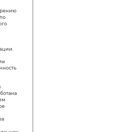
дрению
 по
ого
ации.
мы
ачность
и
аботана
ем
ое
ля