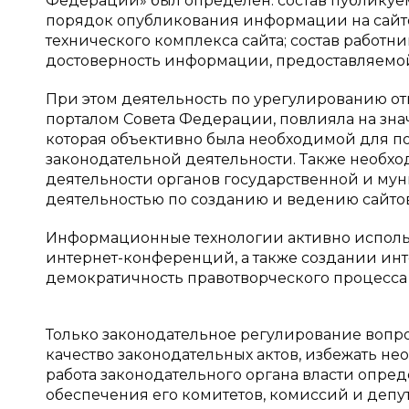
Федерации» был определен: состав публикуем
порядок опубликования информации на сай
технического комплекса сайта; состав работн
достоверность информации, предоставляемой 
При этом деятельность по урегулированию о
порталом Совета Федерации, повлияла на зн
которая объективно была необходимой для п
законодательной деятельности. Также необх
деятельности органов государственной и му
деятельностью по созданию и ведению сайтов 
Информационные технологии активно исполь
интернет-конференций, а также создании инт
демократичность правотворческого процесса 
Только законодательное регулирование вопр
качество законодательных актов, избежать не
работа законодательного органа власти опре
обеспечения его комитетов, комиссий и депут