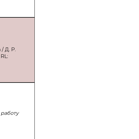
 Д. Р.
RL:
 работу