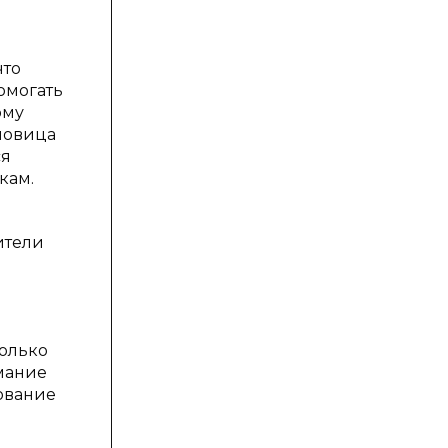
что
омогать
ому
словица
ся
кам.
ители
и
только
имание
рование