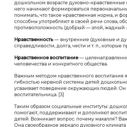
дошкольном возрасте духовно-нравственные п
него начинают формироваться первоначальн
понимать, что такое нравственная норма, и фо
способны употребляют в своей речи слова, о
противоположность (добрый — злой, жадный —
Нравственность
— внутренние (духовные и ду
справедливости, долга, чести и т. п., которые
Нравственное воспитание
— целенаправленны
человечества и конкретного общества.
Важным методом нравственного воспитания яв
гибкостью нервной системы детей дошкольно
усваивает поведение окружающих людей. Он ст
воспитательница. [3]
Таким образом социальные институты: дошкол
помогают, поддерживают и дополняют воспит
детей. Возникает вопрос: почему махалля? Ва
Она своеобразное зеркало духовного климата