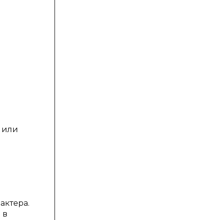
 или
актера.
 в