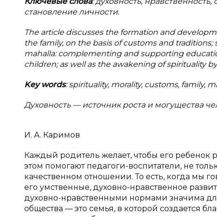
Ключевые слова
: духовность, нравственность,
становление личности.
The article discusses the formation and developmen
the family, on the basis of customs and traditions; 
mahalla: complementing and supporting education
children; as well as the awakening of spirituality by
Key words
: spirituality, morality, customs, family, 
Духовность — источник роста и могущества че
И. А. Каримов
Каждый родитель желает, чтобы его ребенок 
этом помогают педагоги-воспитатели, не толь
качественном отношении. То есть, когда мы г
его умственные, духовно-нравственное развит
духовно-нравственными нормами значима для
общества — это семья, в которой создается 