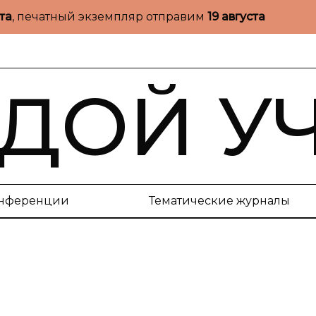
ста
, печатный экземпляр отправим
19 августа
ДОЙ У
нференции
Тематические журналы