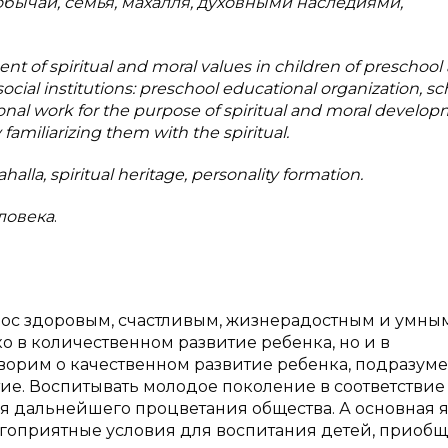
 обычаи, семья, махалля, духовными наследиями,
t of spiritual and moral values in children of preschool 
social institutions: preschool educational organization, sc
al work for the purpose of spiritual and moral develop
 familiarizing them with the spiritual.
mahalla, spiritual heritage, personality formation.
ловека
.
рос здоровым, счастливым, жизнерадостным и умным
ко в количественном развитие ребенка, но и в
оворим о качественном развитие ребенка, подразум
ие. Воспитывать молодое поколение в соответствие
 дальнейшего процветания общества. А основная 
благоприятные условия для воспитания детей, приоб