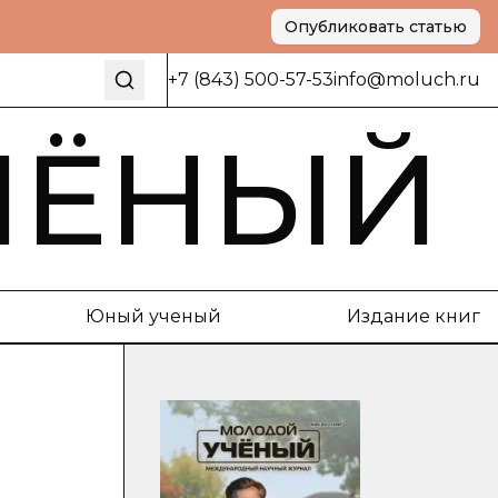
Опубликовать статью
+7 (843) 500-57-53
info@moluch.ru
ЧЁНЫЙ
Юный ученый
Издание книг