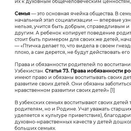
их к духовным общечеловеческим ценностям,
Семья
— это основная ячейка общества. В сем
начальный этап социализации — впервые узнает
нельзя, учится быть добрым, справедливым и
другим. А ребенок копирует поведение родите
стоит быть примером для своих же детей, нача
— «Птичка делает то, что видела в своем гнезд
плохо, а сам дерется, не будут действовать е
Права и обязанности родителей по воспитан
Узбекистан.
Статья 73. Права и
обязанности ро
имеют право и обязаны воспитывать своих дет
развитие своих детей. Они обязаны заботитьс
нравственном развитии своих детей» [1]
В узбекских семьях воспитывают своих детей т
родителям, но и Родине. Учат уважать старших
уделяется к культуре приветствия), благодар
духовно-нравственных качеств у детей дошкол
больших семьях.