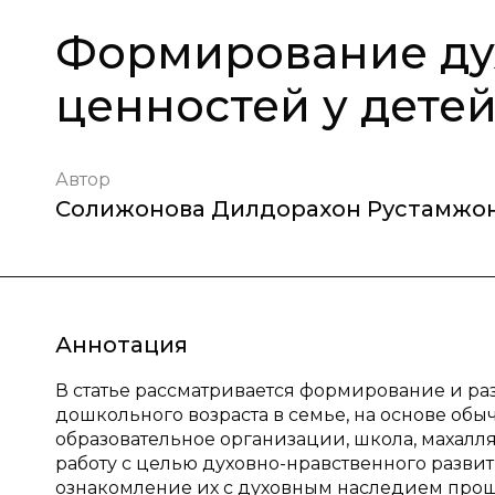
Формирование ду
ценностей у дете
Автор
Солижонова Дилдорахон Рустамжон
Аннотация
В статье рассматривается формирование и ра
дошкольного возраста в семье, на основе об
образовательное организации, школа, маха
работу с целью духовно-нравственного разви
ознакомление их с духовным наследием прош