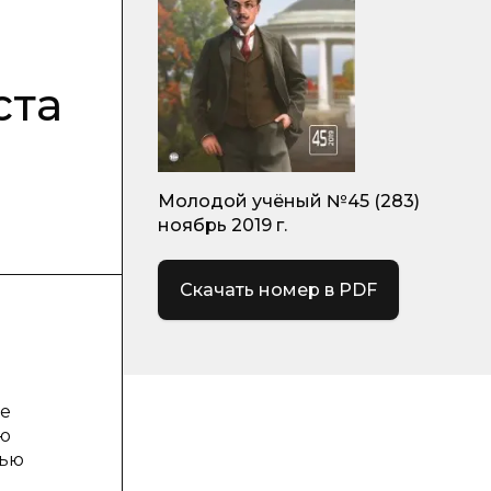
ста
Молодой учёный №45 (283)
ноябрь 2019 г.
Скачать номер в PDF
ое
ую
щью