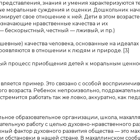
редставления, знания и умения характеризуются тем
ые моральные суждения и оценки. Дошкольник нач
рмирует свое отношение к ней. Дети в этом возрасте
бозначающие нравственные качества и их
 бескорыстный, честный — лживый, и пр.)
шевные) качества человека, основанные на идеалах 
 проявляются в отношении к людям и природе. [3]
й процесс приобщения детей к моральным ценно
ляется пример. Это связано с особой восприимчив
го возраста. Ребенок непроизвольно, подражатель
ремится работать так же ловко, аккуратно, как педа
ьное образовательное организации, школа, махалл
ательную работу с целью духовно-нравственного ра
жный фактор духовного развития общества — это мах
 и обстановки в нашей стране. В махаллинском сооб