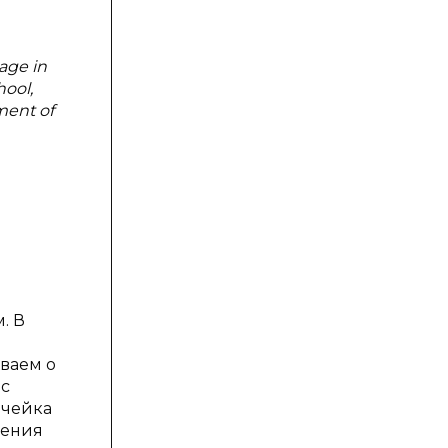
age in
hool,
ment of
. В
еваем о
 с
ячейка
щения