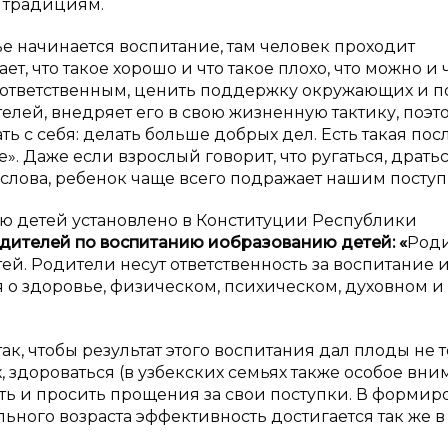
 традициям.
ье начинается воспитание, там человек проходит
, что такое хорошо и что такое плохо, что можно и 
 ответственным, ценить поддержку окружающих и п
лей, внедряет его в свою жизненную тактику, поэт
ть с себя: делать больше добрых дел. Есть такая по
е». Даже если взрослый говорит, что ругаться, драть
го слова, ребенок чаще всего подражает нашим поступ
ию детей установлено в Конституции Республики
дителей по воспитанию и
образованию детей: «
Род
ей. Родители несут ответственность за воспитание 
я о здоровье, физическом, психическом, духовном и
ак, чтобы результат этого воспитания дал плоды не 
, здороваться (в узбекских семьях также особое вн
ить и просить прощения за свои поступки. В форми
ьного возраста эффективность достигается так же в