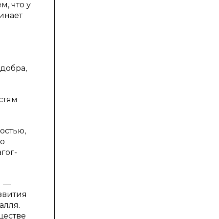
, что у
инает
добра,
стям
остью,
но
гог-
я —
звития
алля.
ществе