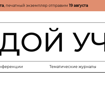
ста
, печатный экземпляр отправим
19 августа
ДОЙ У
нференции
Тематические журналы