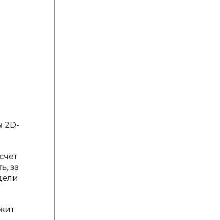
ы 2D-
счет
ь, за
одели
ежит