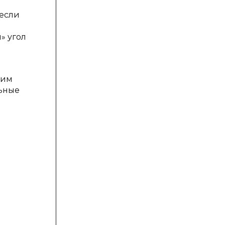
 если
» угол
шим
льные