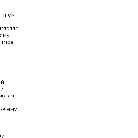
ы пнем
еталле.
мому
рямое
ый
ми
может
почему
му