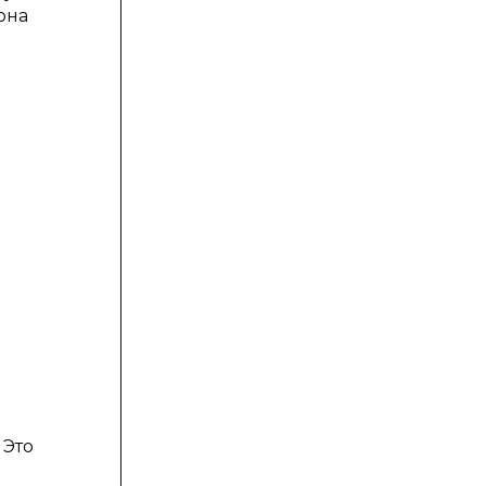
она
 Это