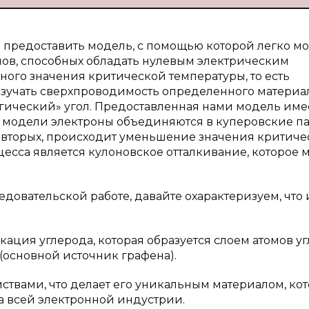
 предоставить модель, с помощью которой легко м
лов, способных обладать нулевым электрическим
ого значения критической температуры, то есть
изучать сверхпроводимость определенного материа
агический» угол. Предоставленная нами модель име
й модели электроны объединяются в куперовские па
о-вторых, происходит уменьшение значения критиче
есса является кулоновское отталкивание, которое 
едовательской работе, давайте охарактеризуем, что 
ация углерода, которая образуется слоем атомов у
(основной источник графена).
твами, что делает его уникальным материалом, ко
а всей электронной индустрии.