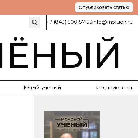
Опубликовать статью
+7 (843) 500-57-53
info@moluch.ru
ЧЁНЫЙ
Юный ученый
Издание книг