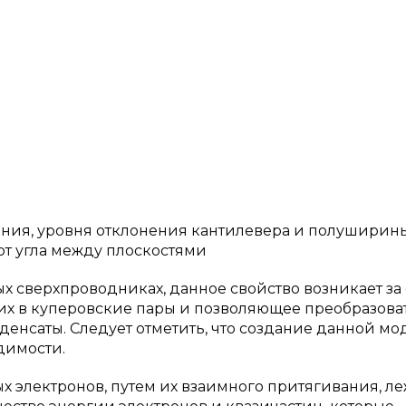
ения, уровня отклонения кантилевера и полуширин
от угла между плоскостями
х сверхпроводниках, данное свойство возникает за 
х в куперовские пары и позволяющее преобразоват
денсаты. Следует отметить, что создание данной м
димости.
х электронов, путем их взаимного притягивания, л