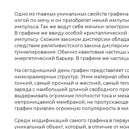
Одно из главных уникальных свойств графен
ногой по мячу и он приобретет некий импульс
импульса. Так же ведут себя мячики-электрон
В графене же ввиду особой кристаллической
импульсу. Схожим законом дисперсии обладаю
следствие релятивистского закона дисперсии
туннелирования. Обычно квантовые частицы 
энергетический барьер. В графене же частиц
На сегодняшний день графен представляет с
низкоразмерных структур. Этим материал обяз
тонкий, самый прочный и жесткий, самый те
заряда с наибольшей длиной свободного про
выдерживать огромные плотности тока и мех
непроницаемой мембраной, не пропускающей 
графен привлек огромную популярность в ми
Среди модификаций самого графена в первую
уникальный объект, который, в отличие от мо