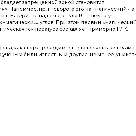
обладает запрещенной зоной становится
х. Например, при повороте его на «магический», а
ми в материале падает до нуля.В нашем случае
 «магических» углов. При этом первый «магический
итическая температура составляет примерно 1,7 К.
фена, как сверхпроводимость стало очень величай
та ученым были известны и другие, не менее, уника