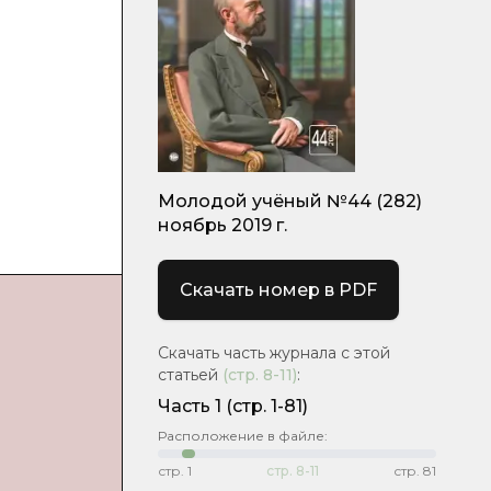
Молодой учёный №44 (282)
ноябрь 2019 г.
Скачать номер в PDF
Скачать часть журнала с этой
статьей
(стр.
8-11
)
:
Часть 1
(стр. 1-81)
Расположение в файле:
стр.
1
стр.
8-11
стр.
81