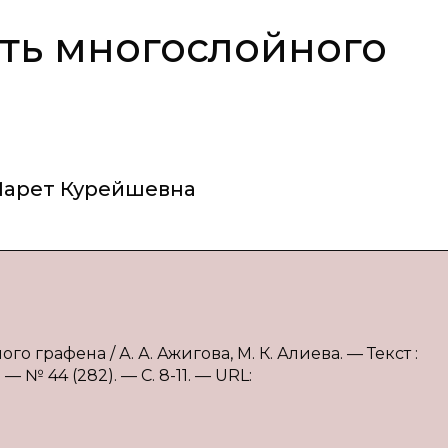
ть многослойного
Марет Курейшевна
 графена / А. А. Ажигова, М. К. Алиева. — Текст :
 № 44 (282). — С. 8-11. — URL: