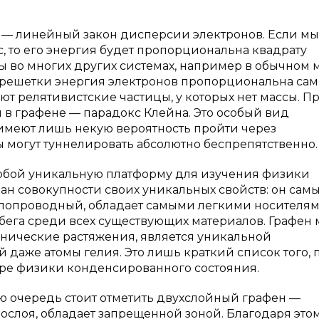
а — линейный закон дисперсии электронов. Если м
, то его энергия будет пропорциональна квадрату
ы во многих других системах, например в обычном м
 решетки энергия электронов пропорциональна са
т релятивистские частицы, у которых нет массы. П
 в графене — парадокс Клейна. Это особый вид
имеют лишь некую вероятность пройти через
ы могут туннелировать абсолютно беспрепятственно.
обой уникальную платформу для изучения физики
ан совокупности своих уникальных свойств: он сам
плопроводный, обладает самыми легкими носителя
бега среди всех существующих материалов. Графен 
анические растяжения, является уникальной
даже атомы гелия. Это лишь краткий список того, 
ре физики конденсированного состояния.
 очередь стоит отметить двухслойный графен —
нослоя, обладает запрещенной зоной. Благодаря это