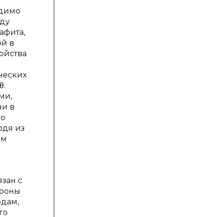
одимо
жду
афита,
ой в
войства
ческих
θ.
ми,
ни в
по
одя из
ем
зан с
троны
одам,
го