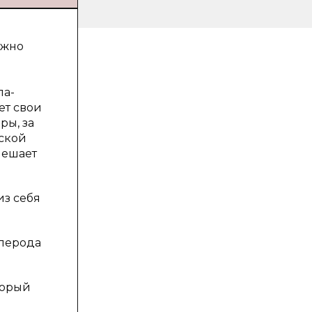
ожно
ла-
ет свои
ры, за
ской
мешает
из себя
глерода
торый