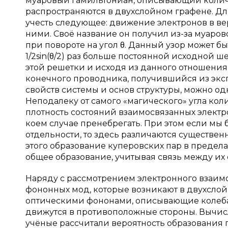
муаровый гамильтониан, описывающий количе
распространяются в двухслойном графене. Д
учесть следующее: движение электронов в ве
ними. Своё название он получил из-за муаров
при повороте на угол θ. Данный узор может б
1/2sin(θ/2) раз больше постоянной исходной 
этой решетки и исходя из данного отношения,
конечного проводника, получившийся из экс
свойств системы и основ структуры, можно одно
Неподалеку от самого «магического» угла ко
плотность состояний взаимосвязанных электро
коем случае пренебрегать. При этом если мы
отдельности, то здесь различаются существен
этого образование куперовских пар в предел
общее образование, учитывая связь между их
Наряду с рассмотрением электронного взаим
фононных мод, которые возникают в двухслой
оптическими фононами, описывающие колебани
движутся в противоположные стороны. Вычи
учёные рассчитали вероятность образования п