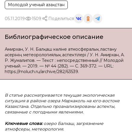
Молодой ученый Қазақстан
05.11.2019
1509
Поделиться
Библиографическое описание
Амирхан, У. Н. Балқаш көліне атмосфералық ластану
әсерінің метеорологиялық аспектілері / У. Н. Амирхан, А.
Р. Жумалипов. — Текст : непосредственный // Молодой
ученый. — 2019. — № 44 (282). — С. 369-372. — URL:
https://moluch.ru/archive/282/63539.
В статье рассматривается текущая экологическая
ситуация в районе озера Маркаколь на юго-востоке
Казахстана. Отдельно проанализированы аспекты,
связанные с погодными явлениями.
Ключевые слова:
озеро Балхаш, загрязнение
атмофсеры, метеорология.