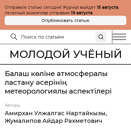
Отправьте статью сегодня! Журнал выйдет
15 августа
,
печатный экземпляр отправим
19 августа
Опубликовать статью
МОЛОДОЙ УЧЁНЫЙ
Балқаш көліне атмосфералық
ластану әсерінің
метеорологиялық аспектілері
Авторы
Амирхан Улжалгас Нартайкызы
,
Жумалипов Айдар Рахметович