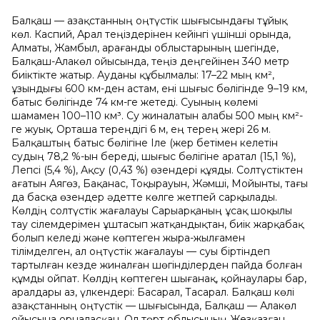
Балқаш — Қазақстанның оңтүстік шығысындағы тұйық
көл. Каспий, Арал теңіздерінен кейінгі үшінші орында,
Алматы, Жамбыл, Қарағанды облыстарының шегінде,
Балқаш-Алакөл ойысында, теңіз деңгейінен 340 метр
биіктікте жатыр. Ауданы құбылмалы: 17–22 мың км²,
ұзындығы 600 км-ден астам, ені шығыс бөлігінде 9–19 км,
батыс бөлігінде 74 км-ге жетеді. Суының көлемі
шамамен 100–110 км³. Су жиналатын алабы 500 мың км²-
ге жуық. Орташа тереңдігі 6 м, ең терең жері 26 м.
Балқаштың батыс бөлігіне Іле (жер бетімен келетін
судың 78,2 %-ын береді, шығыс бөлігіне Қаратал (15,1 %),
Лепсі (5,4 %), Ақсу (0,43 %) өзендері құяды. Солтүстіктен
ағатын Аягөз, Бақанас, Тоқырауын, Жәмші, Мойынты, тағы
да басқа өзендер әдетте көлге жетпей сарқылады.
Көлдің солтүстік жағалауы Сарыарқаның ұсақ шоқылы
тау сілемдерімен ұштасып жатқандықтан, биік жарқабақ
болып келеді және көптеген жыра-жылғамен
тілімделген, ал оңтүстік жағалауы — суы біртіндеп
тартылған кезде жиналған шөгінділерден пайда болған
құмды ойпат. Көлдің көптеген шығанақ, қойнаулары бар,
аралдары аз, үлкендері: Басарал, Тасарал. Балқаш көлі
Қазақстанның оңтүстік — шығысында, Балқаш — Алакөл
ойысына орналасқан. Ол төрт облысының Жезқазған,