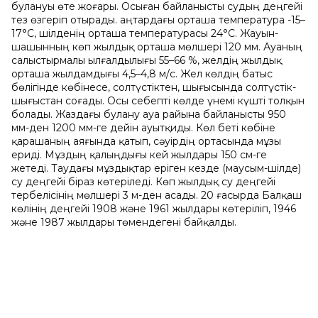
булануы өте жоғары. Осыған байланысты судың деңгейі
тез өзгеріп отырады. Қаңтардағы орташа температура -15–
17°С, шілденің орташа температурасы 24°С. Жауын-
шашынның көп жылдық орташа мөлшері 120 мм. Ауаның
салыстырмалы ылғалдылығы 55–66 %, желдің жылдық
орташа жылдамдығы 4,5–4,8 м/с. Жел көлдің батыс
бөлігінде көбінесе, солтүстіктен, шығысында солтүстік-
шығыстан соғады. Осы себепті көлде үнемі күшті толқын
болады. Жаздағы булану ауа райына байланысты 950
мм-ден 1200 мм-ге дейін ауытқиды. Көл беті көбіне
қарашаның аяғында қатып, сәуірдің ортасында мұзы
ериді. Мұздың қалыңдығы кей жылдары 150 см-ге
жетеді. Таудағы мұздықтар еріген кезде (маусым-шілде)
су деңгейі біраз көтеріледі. Көп жылдық су деңгейі
тербелісінің мөлшері 3 м-ден асады. 20 ғасырда Балқаш
көлінің деңгейі 1908 және 1961 жылдары көтеріліп, 1946
және 1987 жылдары төмендегені байқалды.