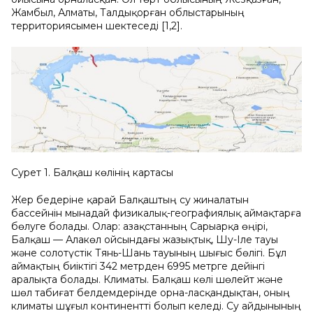
Жамбыл, Алматы, Талдықорған облыстарының
территориясымен шектеседі [1,2].
Сурет 1. Балқаш көлінің картасы
Жер бедеріне қарай Балқаштың су жиналатын
бассейнін мынадай физикалық-географиялық аймақтарға
бөлуге болады. Олар: Қазақстанның Сарыарқа өңірі,
Балқаш — Алакөл ойсындағы жазықтық, Шу-Іле тауы
және солотүстік Тянь-Шань тауының шығыс бөлігі. Бұл
аймақтың биіктігі 342 метрден 6995 метрге дейінгі
аралықта болады. Климаты. Балқаш көлі шөлейт және
шөл табиғат белдемдерінде орна-ласқандықтан, оның
климаты шұғыл континентті болып келеді. Су айдынының