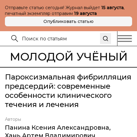
Отправьте статью сегодня! Журнал выйдет
15 августа
,
печатный экземпляр отправим
19 августа
Опубликовать статью
МОЛОДОЙ УЧЁНЫЙ
Пароксизмальная фибрилляция
предсердий: современные
особенности клинического
течения и лечения
Авторы
Панина Ксения Александровна
,
Хань Артем Владимирович