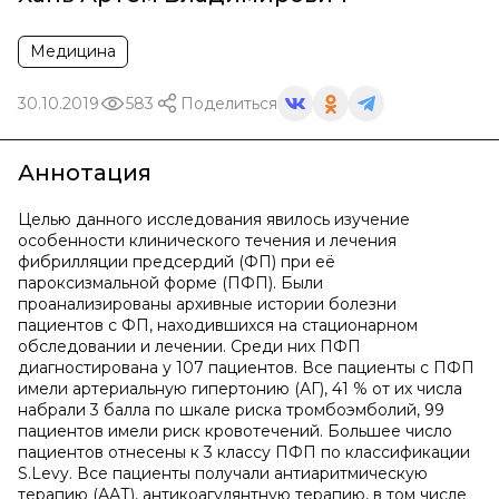
Медицина
30.10.2019
583
Поделиться
Аннотация
Целью данного исследования явилось изучение
особенности клинического течения и лечения
фибрилляции предсердий (ФП) при её
пароксизмальной форме (ПФП). Были
проанализированы архивные истории болезни
пациентов с ФП, находившихся на стационарном
обследовании и лечении. Среди них ПФП
диагностирована у 107 пациентов. Все пациенты с ПФП
имели артериальную гипертонию (АГ), 41 % от их числа
набрали 3 балла по шкале риска тромбоэмболий, 99
пациентов имели риск кровотечений. Большее число
пациентов отнесены к 3 классу ПФП по классификации
S.Levy. Все пациенты получали антиаритмическую
терапию (ААТ), антикоагулянтную терапию, в том числе