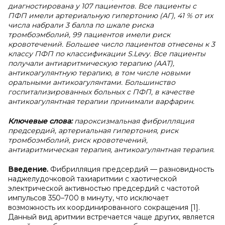
диагностирована у 107 пациентов. Все пациенты с
ПФП имели артериальную гипертонию (АГ), 41 % от их
числа набрали 3 балла по шкале риска
тромбоэмболий, 99 пациентов имели риск
кровотечений. Большее число пациентов отнесены к 3
классу ПФП по классификации S.Levy. Все пациенты
получали антиаритмическую терапию (ААТ),
антикоагулянтную терапию, в том числе новыми
оральными антикоагулянтами. Большинство
госпитализированных больных с ПФП, в качестве
антикоагулянтная терапии принимали варфарин.
Ключевые слова:
пароксизмальная фибрилляция
предсердий, артериальная гипертония, риск
тромбоэмболий, риск кровотечений,
антиаритмическая терапия, антикоагулянтная терапия.
Введение.
Фибрилляция предсердий — разновидность
наджелудочковой тахиаритмии с хаотической
электрической активностью предсердий с частотой
импульсов 350–700 в минуту, что исключает
возможность их координированного сокращения [1].
Данный вид аритмии встречается чаще других, является