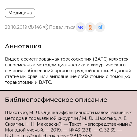
Медицина
28.10.2019
146
Поделиться
Аннотация
Видео-ассистированная торакоскопия (ВАТС) является
современным методом диагностики и хирургического
лечения заболеваний органов грудной клетки. В данной
статье мы сравнили выполнение лобэктомии с помощью
торакотомии и ВАТС.
Библиографическое описание
Шахотько, М. Д. Оценка эффективности малоинвазивных
методов в торакальной хирургии / М. Д. Шахотько, А. Е.
Скрягин, Н. Н. Маковский. — Текст : непосредственный //
Молодой ученый. — 2019. — № 43 (281). — С. 32-35. —
URL: https://moluch.ru/archive/281/63432.