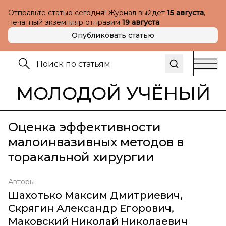
Отправьте статью сегодня! Журнал выйдет
15 августа
,
печатный экземпляр отправим
19 августа
Опубликовать статью
МОЛОДОЙ УЧЁНЫЙ
Оценка эффективности
малоинвазивных методов в
торакальной хирургии
Авторы
Шахотько Максим Дмитриевич
,
Скрягин Александр Егорович
,
Маковский Николай Николаевич