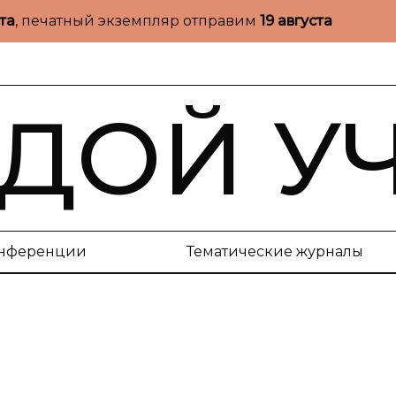
ста
, печатный экземпляр отправим
19 августа
ДОЙ У
нференции
Тематические журналы