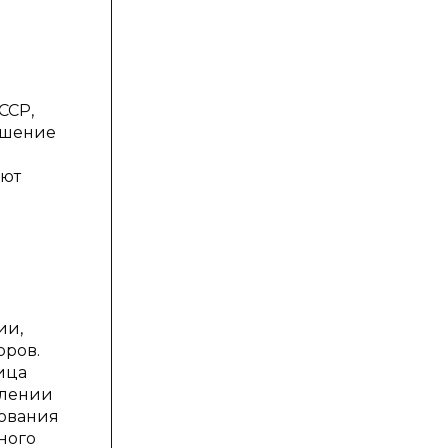
ССР,
лашение
уют
ии,
оров.
ица
плении
рования
ного