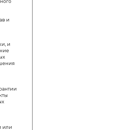
нного
ав и
и, и
ание
ых
ошения
арантии
кты
ых
й или