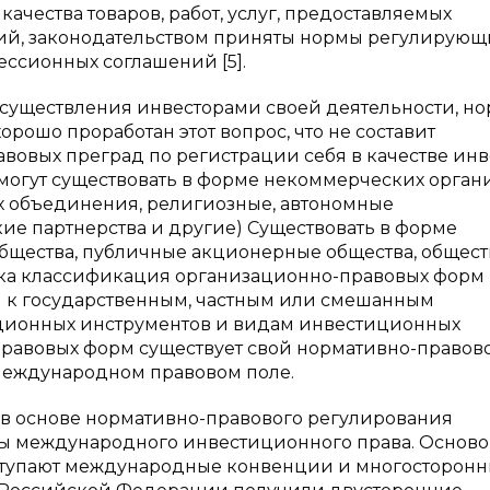
чества товаров, работ, услуг, предоставляемых
ций, законодательством приняты нормы регулирующ
ессионных соглашений [5].
существления инвесторами своей деятельности, н
рошо проработан этот вопрос, что не составит
овых преград по регистрации себя в качестве инв
огут существовать в форме некоммерческих орган
х объединения, религиозные, автономные
е партнерства и другие) Существовать в форме
бщества, публичные акционерные общества, общест
ока классификация организационно-правовых форм
 к государственным, частным или смешанным
ционных инструментов и видам инвестиционных
правовых форм существует свой нормативно-правов
международном правовом поле.
о в основе нормативно-правового регулирования
ы международного инвестиционного права. Основ
ступают международные конвенции и многосторон