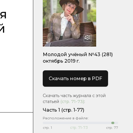
я
й
Молодой учёный №43 (281)
октябрь 2019 г.
Скачать номер в PDF
Скачать часть журнала с этой
статьей
(стр.
71-73
)
:
Часть 1
(стр. 1-77)
Расположение в файле:
стр.
1
стр.
71-73
стр.
77