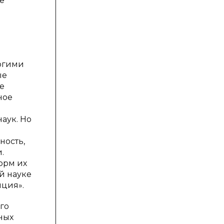
е
огими
ые
е
ное
аук. Но
ность,
.
орм их
й науке
иция».
го
ных