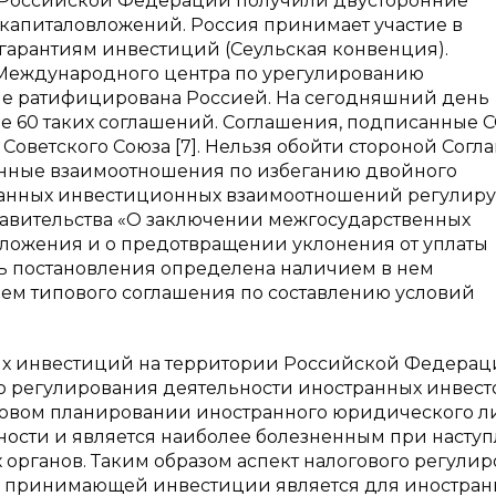
 Российской Федерации получили двусторонние
капиталовложений. Россия принимает участие в
 гарантиям инвестиций (Сеульская конвенция).
и Международного центра по урегулированию
не ратифицирована Россией. На сегодняшний день
60 таких соглашений. Соглашения, подписанные С
Советского Союза [7]. Нельзя обойти стороной Сог
анные взаимоотношения по избеганию двойного
ранных инвестиционных взаимоотношений регулир
авительства «О заключении межгосударственных
ложения и о предотвращении уклонения от уплаты
ть постановления определена наличием в нем
ем типового соглашения по составлению условий
х инвестиций на территории Российской Федерац
о регулирования деятельности иностранных инвест
говом планировании иностранного юридического л
ности и является наиболее болезненным при насту
 органов. Таким образом аспект налогового регули
е принимающей инвестиции является для иностран