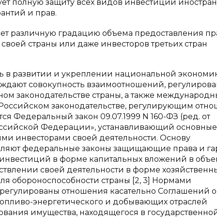
ет полную защиту всех видов инвестиций иностра
антий и прав.
ет различную градацию объема предоставления пр
 своей страны или даже инвесторов третьих стран
 в развитии и укреплении национальной экономик
ждают совокупность взаимоотношений, регулиров
ном законодательстве страны, а также международн
 Российском законодательстве, регулирующим отн
я Федеральный закон 09.07.1999 N 160-ФЗ (ред. от
 Российской Федерации», устанавливающий основные
ыми инвесторами своей деятельности. Основу
авляют федеральные законы защищающие права и г
инвестиций в форме капитальных вложений в объе
твлении своей деятельности в форме хозяйственн
ля обороноспособности страны [2, 3] Нормами
урегулированы отношения касательно Соглашений о
 топливо-энергетического и добывающих отраслей
зования имущества, находящегося в государственно