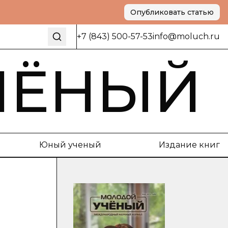
Опубликовать статью
+7 (843) 500-57-53
info@moluch.ru
ЧЁНЫЙ
Юный ученый
Издание книг