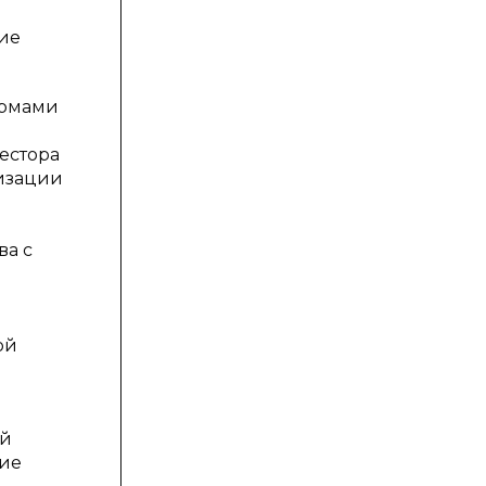
ие
ормами
естора
изации
ва с
ой
ой
ние