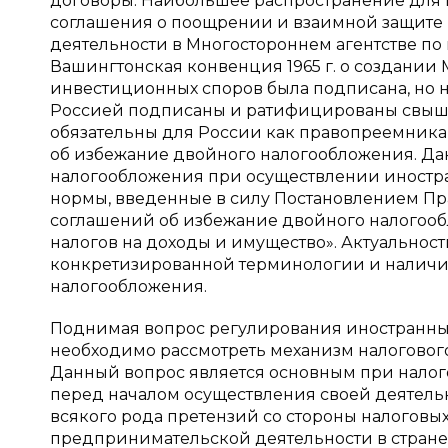
договоры. Наибольшее распространение для
соглашения о поощрении и взаимной защите 
деятельности в Многостороннем агентстве по
Вашингтонская конвенция 1965 г. о создани
инвестиционных споров была подписана, но 
Россией подписаны и ратифицированы свыше 
обязательны для России как правопреемника 
об избежание двойного налогообложения. Д
налогообложения при осуществлении иност
нормы, введенные в силу Постановлением Пр
соглашений об избежание двойного налогооб
налогов на доходы и имущество». Актуальнос
конкретизированной терминологии и наличи
налогообложения.
Поднимая вопрос регулирования иностранны
необходимо рассмотреть механизм налоговог
Данный вопрос является основным при нало
перед началом осуществления своей деятель
всякого рода претензий со стороны налоговых
предпринимательской деятельности в стран