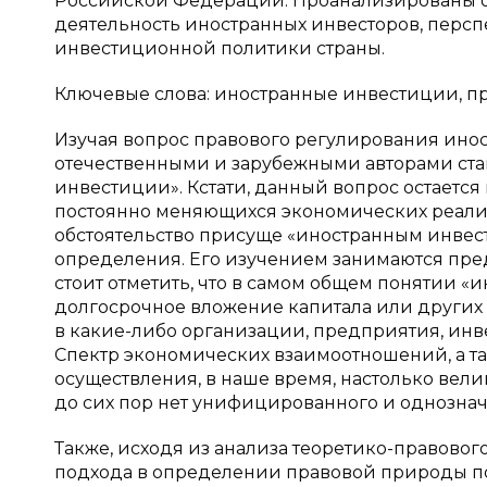
Российской Федерации. Проанализированы о
деятельность иностранных инвесторов, перс
инвестиционной политики страны.
Ключевые слова: иностранные инвестиции, п
Изучая вопрос правового регулирования ин
отечественными и зарубежными авторами ста
инвестиции». Кстати, данный вопрос остает
постоянно меняющихся экономических реали
обстоятельство присуще «иностранным инве
определения. Его изучением занимаются пред
стоит отметить, что в самом общем понятии 
долгосрочное вложение капитала или других
в какие-либо организации, предприятия, ин
Спектр экономических взаимоотношений, а та
осуществления, в наше время, настолько вел
до сих пор нет унифицированного и однозна
Также, исходя из анализа теоретико-правовог
подхода в определении правовой природы 