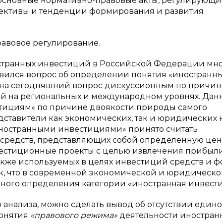
сновные нормативно-правовые акты, регулирующи
пективы и тенденции формирования и развития
равовое регулирование.
остранных инвестиций в Российской Федерации мн
вился вопрос об определении понятия «иностранн
ся на сегодняшний вопрос дискуссионным по причин
й на региональных и международном уровнях. Дан
стициям» по причине двоякости природы самого
ставители как экономических, так и юридических н
«иностранными инвестициями» принято считать
 средств, представляющих собой определенную цен
вестиционные проекты с целью извлечения прибыли
кже используемых в целях инвестиций средств и ф
ик, что в современной экономической и юридическо
чного определения категории «иностранная инвест
о анализа, можно сделать вывод об отсутствии едино
понятия
«правового режима»
деятельности иностран