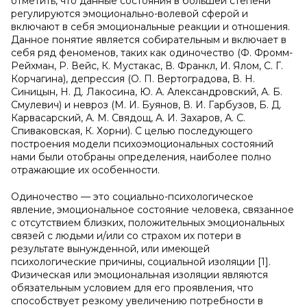
отметить, что данные состояния в большей степени
регулируются эмоционально-волевой сферой и
включают в себя эмоциональные реакции и отношения.
Данное понятие является собирательным и включает в
себя ряд феноменов, таких как одиночество (Ф. Фромм-
Рейхман, Р. Вейс, К. Мустакас, В. Франкл, И. Ялом, С. Г.
Корчагина), депрессия (О. П. Вертоградова, В. Н.
Синицын, Н. Д. Лакосина, Ю. А. Александровский, А. Б.
Смулевич) и невроз (М. И. Буянов, В. И. Гарбузов, Б. Д.
Карвасарский, А. М. Свядощ, А. И. Захаров, А. С.
Спиваковская, К. Хорни). С целью последующего
построения модели психоэмоциональных состояний
нами были отобраны определения, наиболее полно
отражающие их особенности.
Одиночество — это социально-психологическое
явление, эмоциональное состояние человека, связанное
с отсутствием близких, положительных эмоциональных
связей с людьми и/или со страхом их потери в
результате вынужденной, или имеющей
психологические причины, социальной изоляции [1].
Физическая или эмоциональная изоляции являются
обязательным условием для его проявления, что
способствует резкому увеличению потребности в