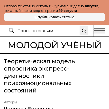
Отправьте статью сегодня! Журнал выйдет
15 августа
,
печатный экземпляр отправим
19 августа
Опубликовать статью
МОЛОДОЙ УЧЁНЫЙ
Теоретическая модель
опросника экспресс-
диагностики
психоэмоциональных
состояний
Авторы
Чернова Вероника
,