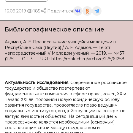
16.09.2019
185
Поделиться
Библиографическое описание
Адамов, А. Е. Правосознание учащейся молодежи в
Республике Саха (Якутия) / А. Е. Адамов. — Текст :
непосредственный // Молодой ученый. — 2019. — № 37
(275). — С. 1-3. — URL: https://moluch.ru/archive/275/61258.
Актуальность исследования
. Современное российское
государство и общество претерпевают
фундаментальные изменения в сфере права, конец ХХ и
начало ХХI вв. положили новую юридическую основу
развития государства, провозгласив право ведущим
социальным институтов, воздействующим на конкретно
взятую личность и общество. На сегодняшний день
правосознание является необходимым (основным)
составляющим связи между государством и